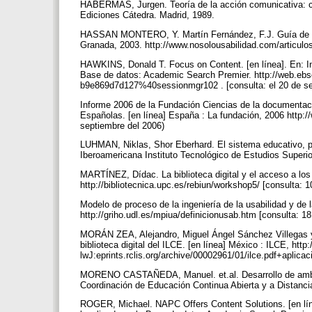
HABERMAS, Jurgen. Teoría de la acción comunicativa: c
Ediciones Cátedra. Madrid, 1989.
HASSAN MONTERO, Y. Martín Fernández, F.J. Guía de Eval
Granada, 2003. http://www.nosolousabilidad.com/articulo
HAWKINS, Donald T. Focus on Content. [en línea]. En: In
Base de datos: Academic Search Premier. http://web.eb
b9e869d7d127%40sessionmgr102 . [consulta: el 20 de se
Informe 2006 de la Fundación Ciencias de la documentaci
Españolas. [en línea] España : La fundación, 2006 http:/
septiembre del 2006)
LUHMAN, Niklas, Shor Eberhard. El sistema educativo, pr
Iberoamericana Instituto Tecnológico de Estudios Superi
MARTÍNEZ, Dídac. La biblioteca digital y el acceso a los
http://bibliotecnica.upc.es/rebiun/workshop5/ [consulta:
Modelo de proceso de la ingeniería de la usabilidad y de l
http://griho.udl.es/mpiua/definicionusab.htm [consulta: 18
MORÁN ZEA, Alejandro, Miguel Ángel Sánchez Villegas y 
biblioteca digital del ILCE. [en línea] México : ILCE, h
lwJ:eprints.rclis.org/archive/00002961/01/ilce.pdf+aplica
MORENO CASTAÑEDA, Manuel. et.al. Desarrollo de ambien
Coordinación de Educación Continua Abierta y a Distanci
ROGER, Michael. NAPC Offers Content Solutions. [en línea