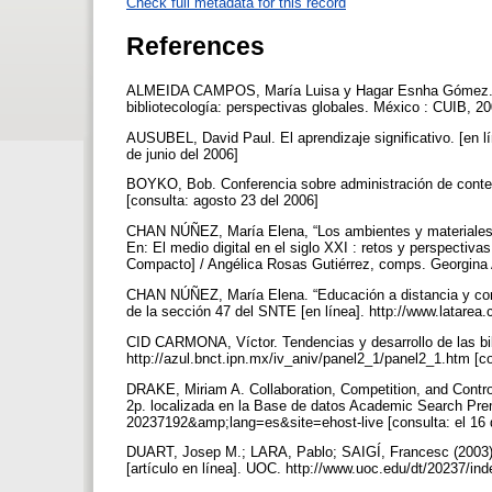
Check full metadata for this record
References
ALMEIDA CAMPOS, María Luisa y Hagar Esnha Gómez. Prin
bibliotecología: perspectivas globales. México : CUIB, 2
AUSUBEL, David Paul. El aprendizaje significativo. [en 
de junio del 2006]
BOYKO, Bob. Conferencia sobre administración de conten
[consulta: agosto 23 del 2006]
CHAN NÚÑEZ, María Elena, “Los ambientes y materiales e
En: El medio digital en el siglo XXI : retos y perspectiva
Compacto] / Angélica Rosas Gutiérrez, comps. Georgina 
CHAN NÚÑEZ, María Elena. “Educación a distancia y comp
de la sección 47 del SNTE [en línea]. http://www.latare
CID CARMONA, Víctor. Tendencias y desarrollo de las bibl
http://azul.bnct.ipn.mx/iv_aniv/panel2_1/panel2_1.htm [c
DRAKE, Miriam A. Collaboration, Competition, and Controv
2p. localizada en la Base de datos Academic Search Pr
20237192&amp;lang=es&site=ehost-live [consulta: el 16
DUART, Josep M.; LARA, Pablo; SAIGÍ, Francesc (2003). 
[artículo en línea]. UOC. http://www.uoc.edu/dt/20237/ind