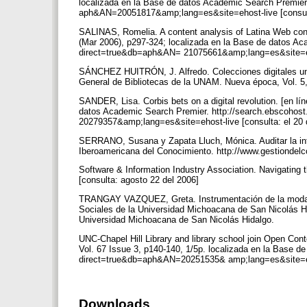
localizada en la Base de datos Academic Search Premier
aph&AN=20051817&amp;lang=es&site=ehost-live [consul
SALINAS, Romelia. A content analysis of Latina Web conte
(Mar 2006), p297-324; localizada en la Base de datos Ac
direct=true&db=aph&AN= 21075661&amp;lang=es&site=eho
SÁNCHEZ HUITRÓN, J. Alfredo. Colecciones digitales unive
General de Bibliotecas de la UNAM. Nueva época, Vol. 5, 
SANDER, Lisa. Corbis bets on a digital revolution. [en lín
datos Academic Search Premier. http://search.ebscoho
20279357&amp;lang=es&site=ehost-live [consulta: el 20
SERRANO, Susana y Zapata Lluch, Mónica. Auditar la info
Iberoamericana del Conocimiento. http://www.gestiondel
Software & Information Industry Association. Navigating th
[consulta: agosto 22 del 2006]
TRANGAY VAZQUEZ, Greta. Instrumentación de la modalid
Sociales de la Universidad Michoacana de San Nicolás Hi
Universidad Michoacana de San Nicolás Hidalgo.
UNC-Chapel Hill Library and library school join Open Con
Vol. 67 Issue 3, p140-140, 1/5p. localizada en la Base 
direct=true&db=aph&AN=20251535& amp;lang=es&site=eho
Downloads