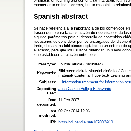
emphasis on learning and content, so that users learn so
manner or to define concepts, but to establish a relation
Spanish abstract
Se hace referencia a la importancia de los contenidos en 
trascendente para la satisfacción de necesidades de los 
algunos parámetros para el desarrollo de contenidos didá
necesarios de considerar por los encargados del diseño de
tanto, ubica a las bibliotecas digitales en un entorno de 
el acervo, para que los usuarios obtengan un nuevo cono
sino establecer la relación entre ellos.
Item type:
Journal article (Paginated)
Biblioteca digital/ Material didáctico/ Cont
Keywords:
material/ Contents/ Hypertext/ Learning am
Subjects:
I. Information treatment for information ser
Depositing
Juan Camilo Vallejo Echavarria
user:
Date
11 Feb 2007
deposited:
Last
02 Oct 2014 12:06
modified:
URI:
http://hdl.handle.net/10760/8910