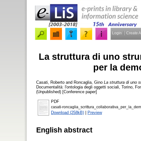
Login
Create 
La struttura di uno stru
per la dem
Casati, Roberto
and
Roncaglia, Gino
La struttura di uno s
Documentalità: l'ontologia degli oggetti sociali, Torino, F
(Unpublished) [Conference paper]
PDF
casati-roncaglia_scrittura_collaborativa_per_la_d
Download (258kB)
|
Preview
English abstract