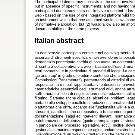
The participated democracy consists in the direct involvem
but in absence of specific instruments, and not having the p
participated democracy risks not to have a content. This p
web - based on the use of one integrated platform wiki fro
an instrument which that one assumed would allow an incre
of normative elaboration, but (2) would allow also an impr
documentability of the same process.
Italian abstract
La democrazia partecipata consiste nel coinvolgimento diret
assenza di strumenti specifici, e non avendo né la possibil
democrazia partecipata rischia di non avere un contenuto.
di scrittura collaborativa via web – basato sull’uso di una
testi normativi, e in particolare di progetti di legge. La 
‘go and stop’ in grado di produrre contenuti che anticipano
Commissioni Parlamentari), permettendo ai cittadini di es
responsabilità e i ruoli rappresentativi e decisonali previst
caratteristiche essenziali degli strumenti wiki, anche attrav
soffermerà sull’idea di negoziazione nella redazione collab
filtering. Saranno anche discussi alcuni dei problemi legat
portano allo sviluppo parallelo di redazioni alternative del
piattaforma che offra, accanto alle funzionalità wiki e a qu
stesure), caratteristiche di repository e tracciamento per l
documentazione (saggi ed interventi rilevanti, normativa de
autoformazione dell’utenza (guide e template per la stesura
in particolare del processo legislativo, ecc.). Inoltre, dovr
gestionali in maniera rispondente agli standard esistenti 
l’identificazione di un workflow dettagliato che parta dall