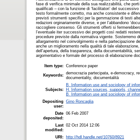
fase di verifica minimale della sua realizzabilità, che por
qualificati – con la funzione di ‘facilitatori’ del success
testo formalmente corretto, ma anche consistente e difend
previsti strumenti specifici per la gemmazione di testi al
redazioni orginariamente diverse, e per l’abbandono ‘docum
raccogliere consenso. Gli strumenti offerti si fermerebbe
l’eventuale iter successivo dei progetti così redatti reste
procedure previste dalla normativa vigente. Sosterremo du
allargamento nel coinvolgimento e nella partecipazione de
anche un miglioramento nella qualità di tale elaborazione,
dell’apertura, della trasparenza, della documentabilità, sem
argomentativo e formale del processo di elaborazione docu
Item type:
Conference paper
democrazia partecipata, e-democracy, reda
Keywords:
documentality, documentalità
B. Information use and sociology of info
Subjects:
H. Information sources, supports, channe
B. Information use and sociology of info
Depositing
Gino Roncaglia
user:
Date
06 Feb 2007
deposited:
Last
02 Oct 2014 12:06
modified:
URI:
http://hdl.handle.net/10760/8921