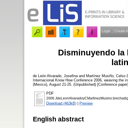
Login
Create 
Disminuyendo la b
lat
de León Alvarado, Josefina
and
Martínez Musiño, Celso
Internacional Know How Conference 2006, weaving the info
(Mexico), August 21-25. (Unpublished) [Conference paper
PDF
2006.JdeLeonAlvaradoyCMartinezMusino.brechadigi
Download (463kB)
|
Preview
English abstract