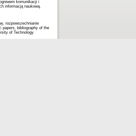
ogniwem komunikacji i
ych informacją naukową.
wy, rozpowszechnianie
ic papers, bibliography of the
ersity of Technology
sion.
System] DONA. Instrukcja.