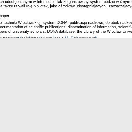
ch udostępnianymi w Internecie. Tak zorganizowany system będzie ważnym 
 także utrwali rolę bibliotek, jako ośrodków udostępniających i zarządzając
paper
Politechniki Wrocławskiej, system DONA, publikacje naukowe, dorobek nauko
documentation of scientific publications, dissemination of information, scientif
apers of university scholars, DONA database, the Library of the Wroclaw Univ
on treatment for information services
>
IJ. Reference work.
 as physical collections.
>
DD. Academic libraries.
on sources, supports, channels.
>
HZ. None of these, but in this section.
on use and sociology of information
>
BG. Information dissemination and diffu
t-Wolf
7
 12:06
andle.net/10760/8931
is record
okumentowanie zakończonych prac naukowych w Politechnice Wrocławskiej: [
olitech. Wroc. 1995, s. 69