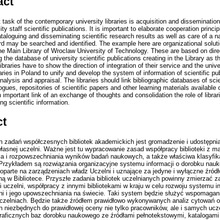
act
task of the contemporary university libraries is acquisition and dissemination
ity staff scientific publications. It is important to elaborate cooperation princ
 cataloguing and disseminating scientific research results as well as care of a 
ord may be searched and identified. The example here are organizational solut
 the Main Library of Wroclaw University of Technology. These are based on dire
g the database of university scientific publications creating in the Library as 
libraries have to show the direction of integration of their service and the univ
aries in Poland to unify and develop the system of information of scientific pub
nalysis and appraisal. The libraries should link bibliographic databases of scien
ues, repositories of scientific papers and other learning materials available 
 important link of an exchange of thoughts and consolidation the role of librar
g scientific information.
ct
 zadań współczesnych bibliotek akademickich jest gromadzenie i udostępnian
snej uczelni. Ważne jest tu wypracowanie zasad współpracy biblioteki z ma
a i rozpowszechniania wyników badań naukowych, a także właściwa klasyfika
. Przykładem są rozwiązania organizacyjne systemu informacji o dorobku nau
 oparte na zarządzeniach władz Uczelni i uznające za jedyne i wyłączne źród
 w Bibliotece. Przyszłe zadania bibliotek uczelnianych powinny zmierzać za
 uczelni, współpracy z innymi bibliotekami w kraju w celu rozwoju systemu i
i i jego upowszechniania na świecie. Taki system będzie służyć wspomaga
uczelniach. Będzie także źródłem prawidłowo wykonywanych analiz cytowań o
h niezbędnych do prawidłowej oceny nie tylko pracowników, ale i samych ucz
iograficznych baz dorobku naukowego ze źródłami pełnotekstowymi, katalogam