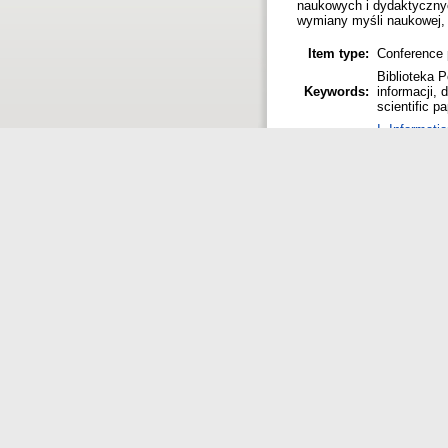
naukowych i dydaktyczny
wymiany myśli naukowej, a
Item type:
Conference 
Biblioteka 
Keywords:
informacji, 
scientific p
I. Informati
D. Libraries
Subjects:
H. Informati
B. Informati
Depositing
Lidia Derfer
user:
Date
07 Feb 200
deposited:
Last
02 Oct 2014
modified:
URI:
http://hdl.h
Check full metadata for th
References
1. Głazek D. (oprac.): D
Wrocław: Bibl. Gł. OINT P