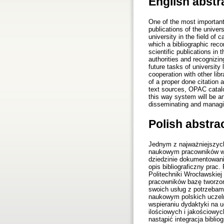
English abstr
One of the most important 
publications of the univers
university in the field of
which a bibliographic rec
scientific publications in
authorities and recognizin
future tasks of university 
cooperation with other libr
of a proper done citation a
text sources, OPAC catalog
this way system will be an
disseminating and managin
Polish abstra
Jednym z najważniejszych
naukowym pracowników wła
dziedzinie dokumentowani
opis bibliograficzny prac
Politechniki Wrocławskiej
pracowników bazę tworzoną
swoich usług z potrzebami
naukowym polskich uczeln
wspieraniu dydaktyki na 
ilościowych i jakościowyc
nastąpić integracja bibl