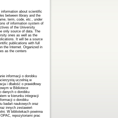
 information about scientific
iples between library and the
name, term, code, etc., under
ions of information system of
ctives of the University
the only source of data. The
ersity ones as well as the
lications. It will be a source
tific publications with full
on the Internet. Organized in
ies as the centers
ie informacji o dorobku
cierzystą uczelnią w
cja i dbałość o prawidłowy
kowym w Bibliotece
ło danych o dorobku
tem w kierunku integracji
nformacji o dorobku
niu badań naukowych oraz
raz innych zestawień
elni. W bibliotekach powinna
i OPAC, repozytoriami prac