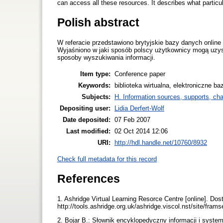
can access all these resources. It describes what partic
Polish abstract
W referacie przedstawiono brytyjskie bazy danych online 
Wyjaśniono w jaki sposób polscy użytkownicy mogą uzy
sposoby wyszukiwania informacji.
Item type:
Conference paper
Keywords:
biblioteka wirtualna, elektroniczne ba
Subjects:
H. Information sources, supports, ch
Depositing user:
Lidia Derfert-Wolf
Date deposited:
07 Feb 2007
Last modified:
02 Oct 2014 12:06
URI:
http://hdl.handle.net/10760/8932
Check full metadata for this record
References
1. Ashridge Virtual Learning Resorce Centre [online]. Dos
http://tools.ashridge.org.uk/ashridge.viscol.nst/site/fr
2. Bojar B.: Słownik encyklopedyczny informacji i sy