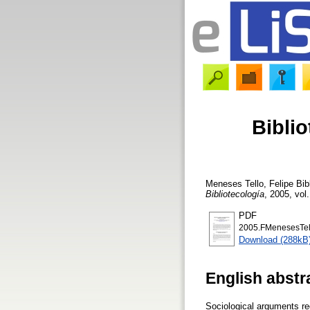
Bibli
Meneses Tello, Felipe
Bibl
Bibliotecología
, 2005, vol.
PDF
2005.FMenesesTell
Download (288kB
English abstr
Sociological arguments reg