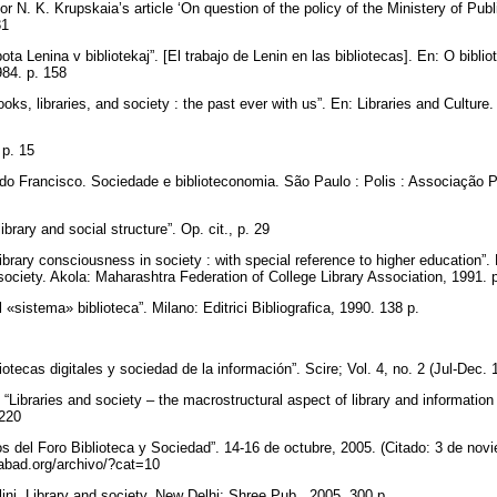
 for N. K. Krupskaia’s article ‘On question of the policy of the Ministery of Pu
 31
ta Lenina v bibliotekaj”. [El trabajo de Lenin en las bibliotecas]. En: O bibli
984. p. 158
oks, libraries, and society : the past ever with us”. En: Libraries and Culture. 
, p. 15
do Francisco. Sociedade e biblioteconomia. São Paulo : Polis : Associação Pa
ibrary and social structure”. Op. cit., p. 29
brary consciousness in society : with special reference to higher education”. E
society. Akola: Maharashtra Federation of College Library Association, 1991. 
“il «sistema» biblioteca”. Milano: Editrici Bibliografica, 1990. 138 p.
7
iotecas digitales y sociedad de la información”. Scire; Vol. 4, no. 2 (Jul-Dec.
Libraries and society – the macrostructural aspect of library and information 
-220
el Foro Biblioteca y Sociedad”. 14-16 de octubre, 2005. (Citado: 3 de novi
nabad.org/archivo/?cat=10
lini. Library and society. New Delhi: Shree Pub., 2005. 300 p.