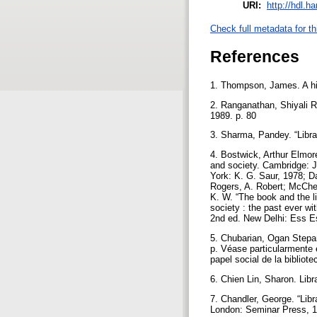
URI:
http://hdl.h
Check full metadata for th
References
1. Thompson, James. A hist
2. Ranganathan, Shiyali R
1989. p. 80
3. Sharma, Pandey. “Libra
4. Bostwick, Arthur Elmore
and society. Cambridge: J
York: K. G. Saur, 1978; Da
Rogers, A. Robert; McChesn
K. W. “The book and the lib
society : the past ever wi
2nd ed. New Delhi: Ess E
5. Chubarian, Ogan Stepan
p. Véase particularmente e
papel social de la bibliot
6. Chien Lin, Sharon. Lib
7. Chandler, George. “Lib
London: Seminar Press, 1