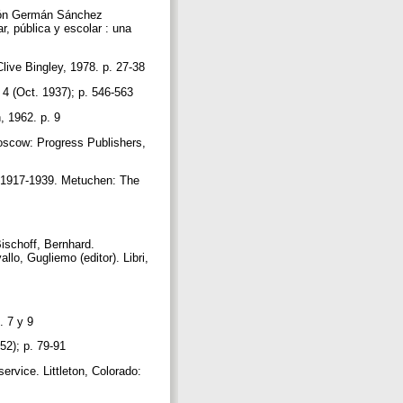
ación Germán Sánchez
r, pública y escolar : una
 Clive Bingley, 1978. p. 27-38
o. 4 (Oct. 1937); p. 546-563
, 1962. p. 9
 Moscow: Progress Publishers,
p, 1917-1939. Metuchen: The
Bischoff, Bernhard.
lo, Gugliemo (editor). Libri,
. 7 y 9
1952); p. 79-91
service. Littleton, Colorado: