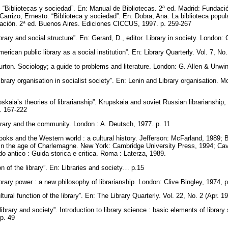
. “Bibliotecas y sociedad”. En: Manual de Bibliotecas. 2ª ed. Madrid: Fund
Carrizo, Ernesto. “Biblioteca y sociedad”. En: Dobra, Ana. La biblioteca popula
zación. 2ª ed. Buenos Aires. Ediciones CICCUS, 1997. p. 259-267
brary and social structure”. En: Gerard, D., editor. Library in society. London:
erican public library as a social institution”. En: Library Quarterly. Vol. 7, N
ton. Sociology; a guide to problems and literature. London: G. Allen & Unwin
 library organisation in socialist society”. En: Lenin and Library organisation.
skaia’s theories of librarianship”. Krupskaia and soviet Russian librarianshi
p. 167-222
ibrary and the community. London : A. Deutsch, 1977. p. 11
ooks and the Western world : a cultural history. Jefferson: McFarland, 1989; 
 in the age of Charlemagne. New York: Cambridge University Press, 1994; Caval
do antico : Guida storica e critica. Roma : Laterza, 1989.
on of the library”. En: Libraries and society… p.15
ary power : a new philosophy of librarianship. London: Clive Bingley, 1974, p
ltural function of the library”. En: The Library Quarterly. Vol. 22, No. 2 (Apr. 
brary and society”. Introduction to library science : basic elements of library 
 p. 49