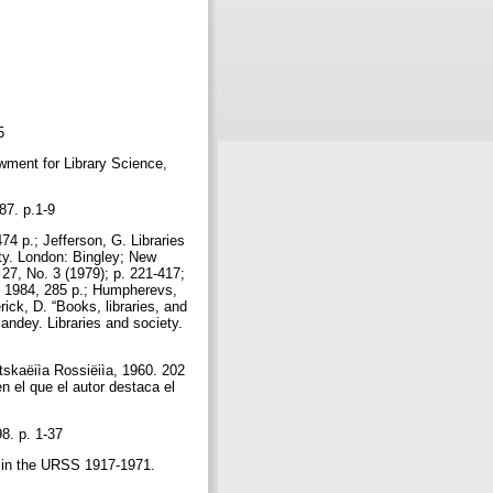
05
wment for Library Science,
987. p.1-9
74 p.; Jefferson, G. Libraries
ety. London: Bingley; New
. 27, No. 3 (1979); p. 221-417;
d, 1984, 285 p.; Humpherevs,
rick, D. “Books, libraries, and
Pandey. Libraries and society.
tskaëiìa Rossiëiìa, 1960. 202
n el que el autor destaca el
98. p. 1-37
hy in the URSS 1917-1971.