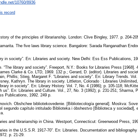
andle.net/10760/8936
is record
ory of the principles of librarianship. London: Clive Bingley, 1977. p. 204-2
amarita. The five laws library science. Bangalore: Sarada Ranganathan Endo
ry in society”. En: Libraries and society. New Delhi: Ess Ess Publications, 1
. “The library and society”. Freeport, N.Y.: Books for Libraries Press [1968]. 4
ames Clarke & Co. LTD, 1969. 132 p.; Gerard, D. (editor). Libraries and soci
in, Phillis; Stieg, Margaret F. “Libraries and society”. En: Library Trends. Vol
ey, Kathryn. The library in society. Littleton, Colorado : Libraries Unilimite
rary in society”. En: Library History. Vol. 7, No. 4 (1986); p. 105-118; McKitte
th us”. En: Libraries and Culture. Vol., 27, No. 3 (1992); p. 231-251; Sharma, 
ss Publications, 1992. 249 p.
ovich. Obshchee bibliotekovedenie. [Bibliotecología general]. Moskva: Sove
l segundo capítulo intitulado Biblioteka i óbshestvo [Biblioteca y sociedad], e
eca.
raries and librarianship in China. Westport, Connecticut: Greenwood Press, 19
raries in the U.S.S.R. 1917-70”. En: Libraries. Documentation and bibliograp
972. p. 21-29.