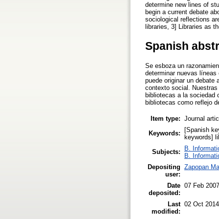
determine new lines of stu
begin a current debate ab
sociological reflections ar
libraries, 3] Libraries as t
Spanish abst
Se esboza un razonamiento
determinar nuevas líneas 
puede originar un debate 
contexto social. Nuestras
bibliotecas a la sociedad 
bibliotecas como reflejo d
Item type:
Journal arti
[Spanish key
Keywords:
keywords] lib
B. Informati
Subjects:
B. Informati
Depositing
Zapopan Ma
user:
Date
07 Feb 200
deposited:
Last
02 Oct 2014
modified: