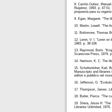
8. Carrión Gútiez, Manuel
Ruipérez, 1993. p. 47-51; 
propuesta para su organi
9. Egan, Margaret. “The li
10. Martin, Lowell. “The Am
11. Bottomore, Thomas Bur
12. Lenin, V. I. “Lenin on
1983. p. 38-106
13. Raymond, Boris. “Krup
Scarecrow Press, 1979. 
14. Harrison, K. C. The l
15. Schottenloher, Karl. B
Manuscripts and libraries
editori e pubblico nel mon
16. Jefferson, G. “Evoluti
17. Thompson, James. Libr
18. Butler, Pierce. “The cu
19. Shera, Jesse H. “The li
Libraries Unlimited, 1976.