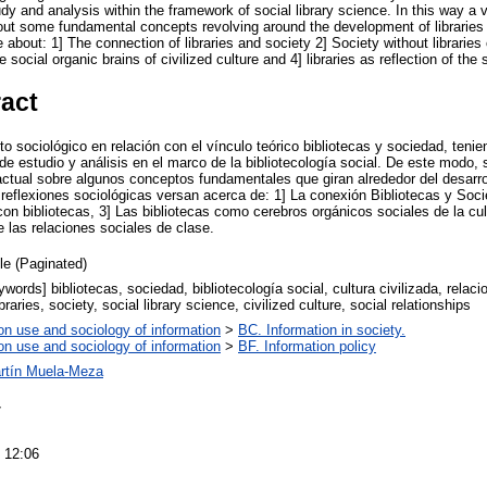
dy and analysis within the framework of social library science. In this way a 
out some fundamental concepts revolving around the development of libraries 
e about: 1] The connection of libraries and society 2] Society without libraries
he social organic brains of civilized culture and 4] libraries as reflection of the 
ract
 sociológico en relación con el vínculo teórico bibliotecas y sociedad, teni
de estudio y análisis en el marco de la bibliotecología social. De este modo
actual sobre algunos conceptos fundamentales que giran alrededor del desarrol
 reflexiones sociológicas versan acerca de: 1] La conexión Bibliotecas y Soci
con bibliotecas, 3] Las bibliotecas como cerebros orgánicos sociales de la cult
e las relaciones sociales de clase.
cle (Paginated)
words] bibliotecas, sociedad, bibliotecología social, cultura civilizada, relac
raries, society, social library science, civilized culture, social relationships
on use and sociology of information
>
BC. Information in society.
on use and sociology of information
>
BF. Information policy
rtín Muela-Meza
7
 12:06