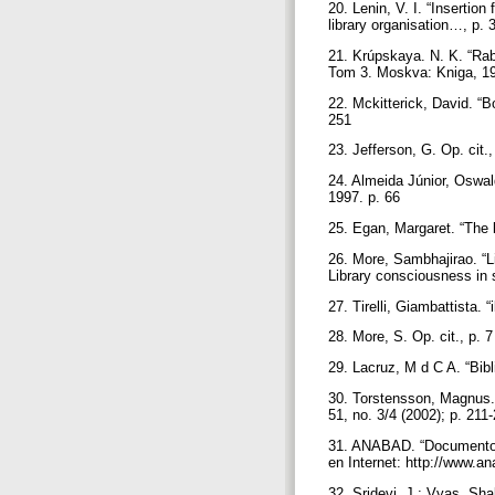
20. Lenin, V. I. “Insertion
library organisation…, p.
21. Krúpskaya. N. K. “Rabo
Tom 3. Moskva: Kniga, 1
22. Mckitterick, David. “Bo
251
23. Jefferson, G. Op. cit.
24. Almeida Júnior, Oswal
1997. p. 66
25. Egan, Margaret. “The l
26. More, Sambhajirao. “Li
Library consciousness in 
27. Tirelli, Giambattista. 
28. More, S. Op. cit., p. 
29. Lacruz, M d C A. “Bibl
30. Torstensson, Magnus. “
51, no. 3/4 (2002); p. 211
31. ANABAD. “Documentos d
en Internet: http://www.a
32. Sridevi, J.; Vyas, Sha