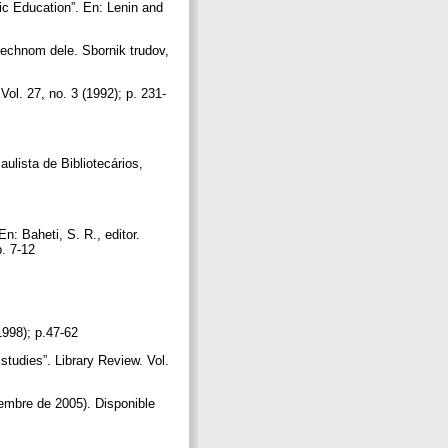
blic Education”. En: Lenin and
otechnom dele. Sbornik trudov,
Vol. 27, no. 3 (1992); p. 231-
ulista de Bibliotecários,
n: Baheti, S. R., editor.
p. 7-12
 1998); p.47-62
studies”. Library Review. Vol.
embre de 2005). Disponible