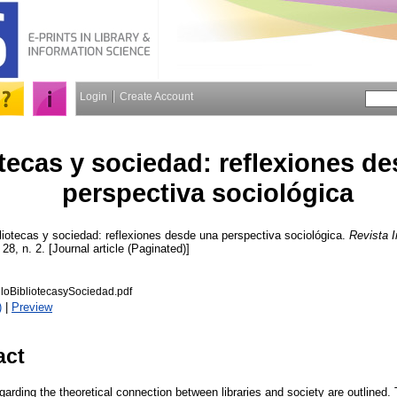
Login
Create Account
otecas y sociedad: reflexiones d
perspectiva sociológica
iotecas y sociedad: reflexiones desde una perspectiva sociológica.
Revista 
 28, n. 2. [Journal article (Paginated)]
oBibliotecasySociedad.pdf
)
|
Preview
act
arding the theoretical connection between libraries and society are outlined. 