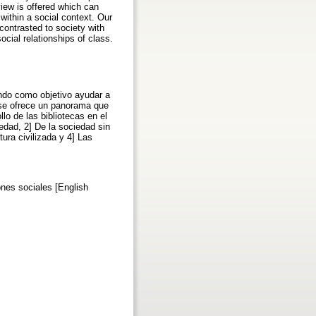
view is offered which can
within a social context. Our
 contrasted to society with
social relationships of class.
endo como objetivo ayudar a
, se ofrece un panorama que
lo de las bibliotecas en el
edad, 2] De la sociedad sin
ura civilizada y 4] Las
iones sociales [English