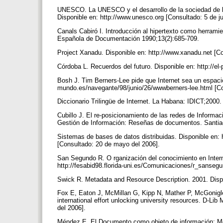
UNESCO. La UNESCO y el desarrollo de la sociedad de l
Disponible en: http://www.unesco.org [Consultado: 5 de j
Canals Cabiró I. Introducción al hipertexto como herrami
Española de Documentación 1990;13(2):685-709.
Project Xanadu. Disponible en: http://www.xanadu.net [Co
Córdoba L. Recuerdos del futuro. Disponible en: http://
Bosh J. Tim Berners-Lee pide que Internet sea un espacio
mundo.es/navegante/98/junio/26/wwwberners-lee.html [C
Diccionario Trilingüe de Internet. La Habana: IDICT;2000
Cubillo J. El re-posicionamiento de las redes de Informac
Gestión de Información: Reseñas de documentos. Santi
Sistemas de bases de datos distribuidas. Disponible en:
[Consultado: 20 de mayo del 2006].
San Segundo R. O rganización del conocimiento en Interne
http://fesabid98.florida-uni.es/Comunicaciones/r_sansegu
Swick R. Metadata and Resource Description. 2001. Dispo
Fox E, Eaton J, McMillan G, Kipp N, Mather P, McGonigle, 
international effort unlocking university resources. D-Lib
del 2006].
Méndez E. El Documento como objeto de información: Me