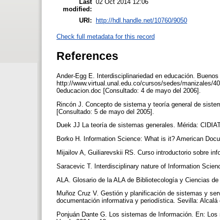
Last
02 Oct 2014 12:06
modified:
URI:
http://hdl.handle.net/10760/9050
Check full metadata for this record
References
Ander-Egg E. Interdisciplinariedad en educación. Buenos A
http://www.virtual.unal.edu.co/cursos/sedes/manizales/
0educacion.doc [Consultado: 4 de mayo del 2006].
Rincón J. Concepto de sistema y teoría general de siste
[Consultado: 5 de mayo del 2005].
Duek JJ La teoría de sistemas generales. Mérida: CIDIA
Borko H. Information Science: What is it? American Docu
Mijailov A, Guiliarevskii RS. Curso introductorio sobre i
Saracevic T. Interdisciplinary nature of Information Scie
ALA. Glosario de la ALA de Bibliotecología y Ciencias d
Muñoz Cruz V. Gestión y planificación de sistemas y servi
documentación informativa y periodística. Sevilla: Alcal
Ponjuán Dante G. Los sistemas de Información. En: Los s