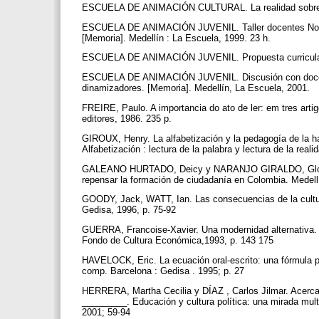
ESCUELA DE ANIMACIÓN CULTURAL. La realidad sobre la q
ESCUELA DE ANIMACIÓN JUVENIL. Taller docentes No. 4 d
[Memoria]. Medellín : La Escuela, 1999. 23 h.
ESCUELA DE ANIMACIÓN JUVENIL. Propuesta curricular 
ESCUELA DE ANIMACIÓN JUVENIL. Discusión con docentes
dinamizadores. [Memoria]. Medellín, La Escuela, 2001.
FREIRE, Paulo. A importancia do ato de ler: em tres art
editores, 1986. 235 p.
GIROUX, Henry. La alfabetización y la pedagogía de la 
Alfabetización : lectura de la palabra y lectura de la rea
GALEANO HURTADO, Deicy y NARANJO GIRALDO, Gloria. 
repensar la formación de ciudadanía en Colombia. Medell
GOODY, Jack, WATT, Ian. Las consecuencias de la cultura
Gedisa, 1996, p. 75-92
GUERRA, Francoise-Xavier. Una modernidad alternativa
Fondo de Cultura Económica,1993, p. 143 175
HAVELOCK, Eric. La ecuación oral-escrito: una fórmul
comp. Barcelona : Gedisa . 1995; p. 27
HERRERA, Martha Cecilia y DÍAZ , Carlos Jilmar. Acercami
_________. Educación y cultura política: una mirada mult
2001; 59-94