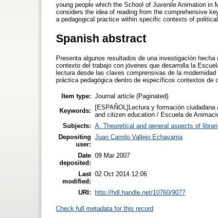
young people which the School of Juvenile Animation in M
considers the idea of reading from the comprehensive key
a pedagogical practice within specific contexts of political
Spanish abstract
Presenta algunos resultados de una investigación hecha r
contexto del trabajo con jóvenes que desarrolla la Escuel
lectura desde las claves comprensivas de la modernidad
práctica pedagógica dentro de específicos contextos de cu
Item type:
Journal article (Paginated)
[ESPAÑOL]Lectura y formación ciudadana /
Keywords:
and citizen education / Escuela de Animaci
Subjects:
A. Theoretical and general aspects of librar
Depositing
Juan Camilo Vallejo Echavarria
user:
Date
09 Mar 2007
deposited:
Last
02 Oct 2014 12:06
modified:
URI:
http://hdl.handle.net/10760/9077
Check full metadata for this record