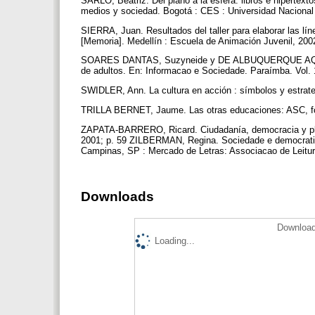
SARLO, Beatriz. Del plano a la esfera: libros e hiper
medios y sociedad. Bogotá : CES : Universidad Nacional
SIERRA, Juan. Resultados del taller para elaborar las lí
[Memoria]. Medellín : Escuela de Animación Juvenil, 20
SOARES DANTAS, Suzyneide y DE ALBUQUERQUE AQUINO, M
de adultos. En: Informacao e Sociedade. Paraímba. Vol. 
SWIDLER, Ann. La cultura en acción : símbolos y estrate
TRILLA BERNET, Jaume. Las otras educaciones: ASC, for
ZAPATA-BARRERO, Ricard. Ciudadanía, democracia y plura
2001; p. 59 ZILBERMAN, Regina. Sociedade e democratiz
Campinas, SP : Mercado de Letras: Associacao de Leitura
Downloads
Download
Loading...