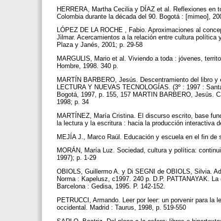
HERRERA, Martha Cecilia y DÍAZ et al. Reflexiones en tor
Colombia durante la década del 90. Bogotá : [mimeo], 20
LÓPEZ DE LA ROCHE , Fabio. Aproximaciones al concepto
Jilmar. Acercamientos a la relación entre cultura políti
Plaza y Janés, 2001; p. 29-58
MARGULIS, Mario et al. Viviendo a toda : jóvenes, territo
Hombre, 1998. 340 p.
MARTÍN BARBERO, Jesús. Descentramiento del libro y
LECTURA Y NUEVAS TECNOLOGÍAS. (3º : 1997 : Santafé d
Bogotá, 1997, p. 155, 157 MARTIN BARBERO, Jesús. Camb
1998; p. 34
MARTÍNEZ, María Cristina. El discurso escrito, base fund
la lectura y la escritura : hacia la producción interactiva
MEJÍA J., Marco Raúl. Educación y escuela en el fin de 
MORÁN, María Luz. Sociedad, cultura y política: continui
1997); p. 1-29
OBIOLS, Guillermo A. y Di SEGNI de OBIOLS, Silvia. Ad
Norma : Kapelusz, c1997. 240 p. D.P. PATTANAYAK. La cult
Barcelona : Gedisa, 1995. P. 142-152.
PETRUCCI, Armando. Leer por leer: un porvenir para la l
occidental. Madrid : Taurus, 1998, p. 519-550