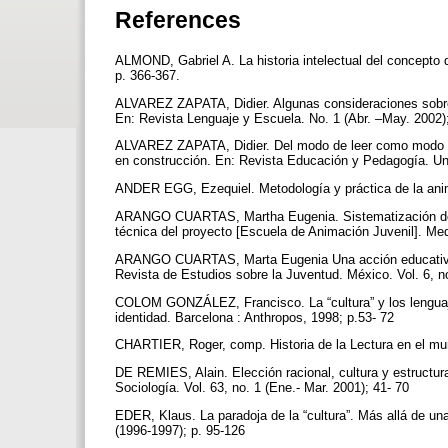
References
ALMOND, Gabriel A. La historia intelectual del concepto 
p. 366-367.
ALVAREZ ZAPATA, Didier. Algunas consideraciones sobre la
En: Revista Lenguaje y Escuela. No. 1 (Abr. –May. 2002)
ALVAREZ ZAPATA, Didier. Del modo de leer como modo d
en construcción. En: Revista Educación y Pedagogía. Uni
ANDER EGG, Ezequiel. Metodología y práctica de la anim
ARANGO CUARTAS, Martha Eugenia. Sistematización del pr
técnica del proyecto [Escuela de Animación Juvenil]. Med
ARANGO CUARTAS, Marta Eugenia Una acción educativa : 
Revista de Estudios sobre la Juventud. México. Vol. 6, n
COLOM GONZÁLEZ, Francisco. La “cultura” y los lenguaj
identidad. Barcelona : Anthropos, 1998; p.53- 72
CHARTIER, Roger, comp. Historia de la Lectura en el mun
DE REMIES, Alain. Elección racional, cultura y estructura
Sociología. Vol. 63, no. 1 (Ene.- Mar. 2001); 41- 70
EDER, Klaus. La paradoja de la “cultura”. Más allá de un
(1996-1997); p. 95-126