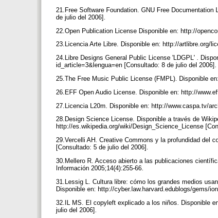
21.Free Software Foundation. GNU Free Documentation Lic
de julio del 2006].
22.Open Publication License Disponible en: http://openco
23.Licencia Arte Libre. Disponible en: http://artlibre.org/l
24.Libre Designs General Public License 'LDGPL' . Disponi
id_article=3&lengua=en [Consultado: 8 de julio del 2006]
25.The Free Music Public License (FMPL). Disponible en: 
26.EFF Open Audio License. Disponible en: http://www.eff
27.Licencia L20m. Disponible en: http://www.caspa.tv/arc
28.Design Science License. Disponible a través de Wikiped
http://es.wikipedia.org/wiki/Design_Science_License [Cons
29.Vercelli AH. Creative Commons y la profundidad del co
[Consultado: 5 de julio del 2006].
30.Mellero R. Acceso abierto a las publicaciones científic
Información 2005;14(4):255-66.
31.Lessig L. Cultura libre: cómo los grandes medios usan l
Disponible en: http://cyber.law.harvard.edublogs/gems/ion/
32.IL MS. El copyleft explicado a los niños. Disponible e
julio del 2006].