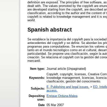
definition are exposed. The principles of free software, a
dealt with. The values promoted by the copyleft are enunci
are developed starting from the copyleft, are described a
classification, according to the author and the content of
copyleft is related to knowledge management and it is ex
world.
Spanish abstract
Se establece la importancia del copyleft para la sociedad 
antecedentes del copyleft y se define. Se abordan los pri
programas para computadoras. Se enuncian los valores qu
tanto en el mundo tecnológico como en el cultural, desar
particularidad. Se propone una clasificación, según la auto
creación. Se relaciona el copyleft con la gestión del con
mercantil.
Item type:
Journal article (Unpaginated)
Copyleft, copyright, licenses, Creative Com
Keywords:
knowledge management, licencias, licencia 
clasificación, gestión del conocimiento.
E. Publishing and legal issues.
>
ED. Intell
Subjects:
access.
Depositing
Enrique Orduna-Malea
user:
Date
05 Mar 2007