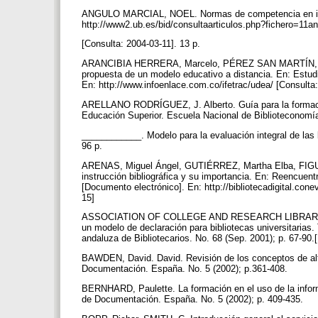
ANGULO MARCIAL, NOEL. Normas de competencia en inf
http://www2.ub.es/bid/consultaarticulos.php?fichero=11a
[Consulta: 2004-03-11]. 13 p.
ARANCIBIA HERRERA, Marcelo, PÉREZ SAN MARTÍN, Héct
propuesta de un modelo educativo a distancia. En: Estudi
En: http://www.infoenlace.com.co/ifetrac/udea/ [Consult
ARELLANO RODRÍGUEZ, J. Alberto. Guía para la formació
Educación Superior. Escuela Nacional de Biblioteconomí
____________. Modelo para la evaluación integral de las 
96 p.
ARENAS, Miguel Ángel, GUTIÉRREZ, Martha Elba, FIGUER
instrucción bibliográfica y su importancia. En: Reencuent
[Documento electrónico]. En: http://bibliotecadigital.con
15]
ASSOCIATION OF COLLEGE AND RESEARCH LIBRARIES (ALA
un modelo de declaración para bibliotecas universitarias
andaluza de Bibliotecarios. No. 68 (Sep. 2001); p. 67-90
BAWDEN, David. David. Revisión de los conceptos de alfab
Documentación. España. No. 5 (2002); p.361-408.
BERNHARD, Paulette. La formación en el uso de la inform
de Documentación. España. No. 5 (2002); p. 409-435.