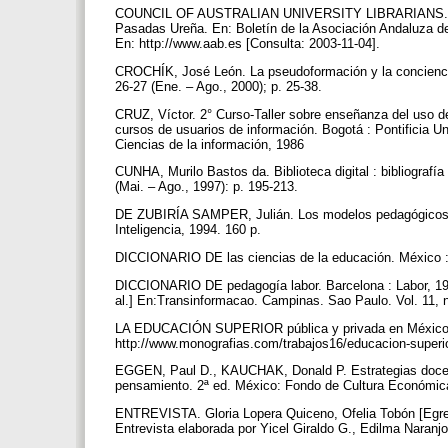
COUNCIL OF AUSTRALIAN UNIVERSITY LIBRARIANS. Normas
Pasadas Ureña. En: Boletín de la Asociación Andaluza de 
En: http://www.aab.es [Consulta: 2003-11-04].
CROCHÍK, José León. La pseudoformación y la conciencia
26-27 (Ene. – Ago., 2000); p. 25-38.
CRUZ, Víctor. 2° Curso-Taller sobre enseñanza del uso d
cursos de usuarios de información. Bogotá : Pontificia U
Ciencias de la información, 1986
CUNHA, Murilo Bastos da. Biblioteca digital : bibliografía
(Mai. – Ago., 1997): p. 195-213.
DE ZUBIRÍA SAMPER, Julián. Los modelos pedagógicos. S
Inteligencia, 1994. 160 p.
DICCIONARIO DE las ciencias de la educación. México : 
DICCIONARIO DE pedagogía labor. Barcelona : Labor, 197
al.] En:Transinformacao. Campinas. Sao Paulo. Vol. 11, n
LA EDUCACIÓN SUPERIOR pública y privada en México y 
http://www.monografias.com/trabajos16/educacion-superi
EGGEN, Paul D., KAUCHAK, Donald P. Estrategias docente
pensamiento. 2ª ed. México: Fondo de Cultura Económic
ENTREVISTA. Gloria Lopera Quiceno, Ofelia Tobón [Egres
Entrevista elaborada por Yicel Giraldo G., Edilma Naranj