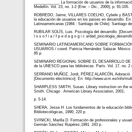
____________. La formación de usuarios de la información
Medellín. Vol. 23, no. 1-2 (Ene. – Dic., 2000); p. 91-105.
ROBREDO, Jaime, VILLARES COELHO, Cybele y BASTOS 
la educación de usuarios en los países en desarrollo. En:
Latinoamericanas (1984 : Santiago de Chile). Santiago de 
RUBILAR SOLÍS, Luis. Psicología del desarrollo. [Documento e
l o s o f i a / f p e d a g o g i c a/dad_psicologia_desarro
SEMINARIO LATINOAMERICANO SOBRE FORMACIÓN
USUARIOS / coord. Patricia Hernández Salazar. México : 
85 p.
SEMINARIO REGIONAL SOBRE EL DESARROLLO DE LA
de la UNESCO para las bibliotecas. París. Vol. 17, no. 2 
SERRANO MUÑOZ, Jordi, PÉREZ ALARCÓN, Adoració. Tecnol
[Documento electrónico]. En: http://www.ucm.es/info/mult
SHARPLESS SMITH, Susan. Library instruction on the web.
Smith. Chicago : American Library Association, 2001;
p. 5-14.
SHERA, Jesse H. Los fundamentos de la educación biblio
Bibliotecológicas, 1990; 220 p.
SVINICKI, Marilla D. Formación de profesionales y usuari
Germán Sánchez Ruipérez,1991. 243 p.