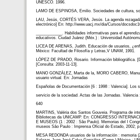
UNESCO. 1996.
LAMO DE ESPINOSA, Emilio. Sociedades de cultura, soc
LAU, Jesús, CORTÉS VERA, Jesús. La agenda rezagada :
electrónico] En: http://www.uacj.mx/dia/Cursos/docsdoc1
____________. Habilidades informativas para el aprendiza
educativos. Ciudad Juárez (Méx.) : Universidad Autónom
LICEA DE ARENAS, Judith. Educación de usuarios, ¿enfoq
México: Facultad de Filosofía y Letras,V UNAM, 1991.
LÓPEZ DE PRADO, Rosario. Información bibliográfica. [
[Consulta: 2003-11-13].
MANO GONZÁLEZ, Marta de la, MORO CABERO, Manuela. L
usuario virtual. En: Jornadas
Españolas de Documentación [6 : 1998 : Valencia]. Los s
servicio de la sociedad. Actas de las Jornadas. Valenci
640
MARTINS, Valéria dos Santos Gouveia. Programa de integ
Bibliotecas da UNICAMP. En: CONGRESSO INTERN
E MUSEOS (1 : 2002 : Sâo Paulo). Memorias del I Congre
museos Sâo Paulo : Imprensa Oficial do Estado, 2002; p
MESA REDONDA usuarios de la información : memoria (20
Salazar, Juan José Calva González (Comp.) México : UNA