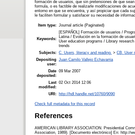
formación de usuarios, que sin pretensiones de que sean 
formula, o es factible de realizarle modificaciones de acu
entorno en que se encuentra, y así propiciar que cada su
le faciliten formular y satisfacer su necesidad de informa
Item type:
Journal article (Paginated)
[ESPAÑOL] Formación de usuarios / Program
Latina / Evolución en la formación de usua
Keywords:
User education programs / Library research
trends
Subjects:
C. Users, literacy and reading.
>
CB. User s
Depositing
Juan Camilo Vallejo Echavarria
user:
Date
09 Mar 2007
deposited:
Last
02 Oct 2014 12:06
modified:
URI:
http://hdl.handle.net/10760/9090
Check full metadata for this record
References
AMERICAN LIBRARY ASSOCIATION. Presidential Committee
Association, 1989). [Documento electrónico] En: http://www