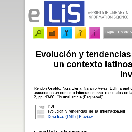
Login
Create 
Evolución y tendencias
un contexto latino
in
Rendón Giraldo, Nora Elena
,
Naranjo Vélez, Edilma
and
G
usuarios en un contexto latinoamericano: resultados de l
2, pp. 43-86. [Journal article (Paginated)]
PDF
evolucion_y_tendencias_de_la_informacion.pdf
Download (1MB)
|
Preview