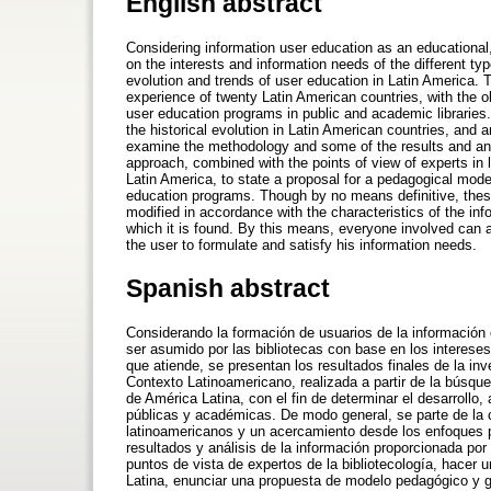
English abstract
Considering information user education as an educational
on the interests and information needs of the different typ
evolution and trends of user education in Latin America
experience of twenty Latin American countries, with the ob
user education programs in public and academic libraries.
the historical evolution in Latin American countries, and 
examine the methodology and some of the results and anal
approach, combined with the points of view of experts in l
Latin America, to state a proposal for a pedagogical model
education programs. Though by no means definitive, these
modified in accordance with the characteristics of the inf
which it is found. By this means, everyone involved can 
the user to formulate and satisfy his information needs.
Spanish abstract
Considerando la formación de usuarios de la informació
ser asumido por las bibliotecas con base en los interese
que atiende, se presentan los resultados finales de la i
Contexto Latinoamericano, realizada a partir de la búsque
de América Latina, con el fin de determinar el desarrollo
públicas y académicas. De modo general, se parte de la c
latinoamericanos y un acercamiento desde los enfoques p
resultados y análisis de la información proporcionada por
puntos de vista de expertos de la bibliotecología, hacer
Latina, enunciar una propuesta de modelo pedagógico y ge