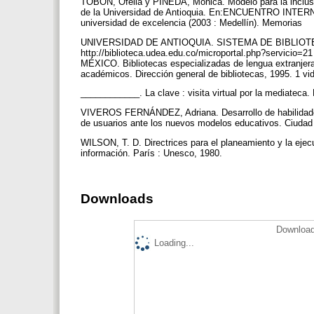
TOBÓN, Ofelia y PINEDA, Mónica. Modelo para la inclusió
de la Universidad de Antioquia. En:ENCUENTRO INTE
universidad de excelencia (2003 : Medellín). Memorias
UNIVERSIDAD DE ANTIOQUIA. SISTEMA DE BIBLIOTECAS.
http://biblioteca.udea.edu.co/microportal.php?servi
MÉXICO. Bibliotecas especializadas de lengua extranjer
académicos. Dirección general de bibliotecas, 1995. 1 v
____________. La clave : visita virtual por la media
VIVEROS FERNÁNDEZ, Adriana. Desarrollo de habilidades i
de usuarios ante los nuevos modelos educativos. Ciudad
WILSON, T. D. Directrices para el planeamiento y la ejec
información. París : Unesco, 1980.
Downloads
Download
Loading...