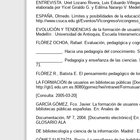
ENTREVISTA. Uriel Lozano Rivera, Luis Eduardo Villegas 
elaborada por Yicel Giraldo G. y Edilma Naranjo V. Mede
ESPAÑA, Olmedo. Límites y posibilidades de la educació
http://www.csuca.edu.gt/Eventos/VIcongreso/vicongreso_
EVOLUCIÓN Y TENDENCIAS de la formación de usuarios en
Medellín : Universidad de Antioquia, Escuela Interameric
FLÓREZ OCHOA, Rafael. Evaluación, pedagógica y cogni
____________. Hacia una pedagogía del conocimiento. S
____________. Pedagogía y enseñanza de las ciencias. E
71.
FLÓREZ R., Batista E. El pensamiento pedagógico de los 
LA FORMACIÓN de usuarios en bibliotecas públicas [Doc
http://gti1.edu.um.es:8080/jgomez/hei/intranet/Formu
[Consulta: 2005-03-20]
GARCÍA GÓMEZ, Fco. Javier. La formación de usuarios en 
bibliotecas públicas españolas. En: Anales de
Documentación, Nº 7, 2004. [Documento electrónico] En:
GLOSARIO ALA
DE bibliotecología y ciencia de la información. Madrid :
GÓMEZ SUSTAÍTA, Rocío. La enseñanza de las habilidade