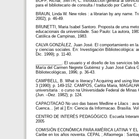
BOPP, Richar, SMITH, C. Introducción general al servicio 
para el bibliotecario de consulta / traducido por Carlo
BRAUN, Linda W. New roles : a librarian by any name. Trad
2002); p. 46-49.
BRUNETTI, Maria Isabel Santoro. Proposta de uma metodo
educacionais da universidade. Sao Paulo: La autora, 1983
Católica de Campinas, 1983.
CALVA GONZÁLEZ, Juan José. El comportamiento en la bú
y ciencias sociales. En: Investigación Bibliotecológica: a
Dic. 1999); p. 11-40.
____________. El usuario y el diseño de los servicios bib
María del Carmen Negrete Gutiérrez y Juan José Calva G
Bibliotecológicas, 1996; p. 36-43.
CAMPBELL, B. What is literacy? Acquiring and using litera
3 (1990); p. 149-152. CAMPOS, Carlita Maria, MAGALHAE
universitaria : o curso na Universidade Federal de Minas G
(Jun. –Dez. 1982); p. 124.
CAPACITACAO No uso das bases Medline e Lilacs : avalia
Cuenca... [et al.] En: Ciencia da Informacao. Brasilia. Vo
CENTRO DE INTERÉS PEDAGÓGICO. Escuela Interamerican
2005
COMISIÓN ECONÓMICA PARA AMÉRICA LATINA Y EL CARI
Caribe en los años noventa. CEPAL ; Alfaomega : Santia