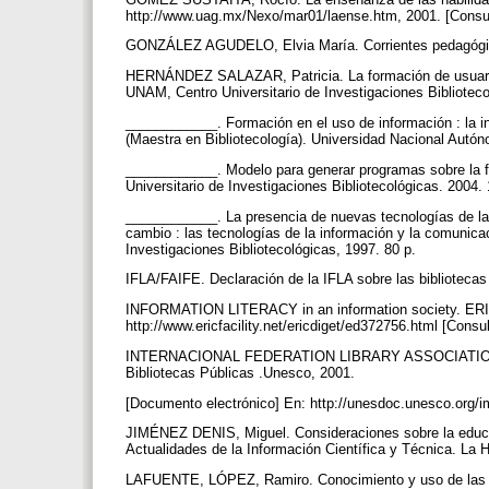
http://www.uag.mx/Nexo/mar01/laense.htm, 2001. [Consu
GONZÁLEZ AGUDELO, Elvia María. Corrientes pedagógica
HERNÁNDEZ SALAZAR, Patricia. La formación de usuarios 
UNAM, Centro Universitario de Investigaciones Bibliotec
____________. Formación en el uso de información : la in
(Maestra en Bibliotecología). Universidad Nacional Autó
____________. Modelo para generar programas sobre la f
Universitario de Investigaciones Bibliotecológicas. 2004.
____________. La presencia de nuevas tecnologías de la i
cambio : las tecnologías de la información y la comunic
Investigaciones Bibliotecológicas, 1997. 80 p.
IFLA/FAIFE. Declaración de la IFLA sobre las bibliotecas 
INFORMATION LITERACY in an information society. ERIC
http://www.ericfacility.net/ericdiget/ed372756.html [Cons
INTERNACIONAL FEDERATION LIBRARY ASSOCIATION –IFL
Bibliotecas Públicas .Unesco, 2001.
[Documento electrónico] En: http://unesdoc.unesco.org/
JIMÉNEZ DENIS, Miguel. Consideraciones sobre la educac
Actualidades de la Información Científica y Técnica. La H
LAFUENTE, LÓPEZ, Ramiro. Conocimiento y uso de las nu