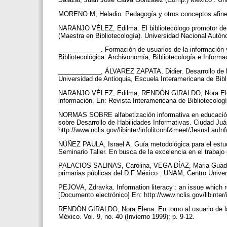
MORENO M, Heladio. Pedagogía y otros conceptos afines
NARANJO VÉLEZ, Edilma. El bibliotecólogo promotor de la
(Maestra en Bibliotecología). Universidad Nacional Autó
____________. Formación de usuarios de la información y
Bibliotecológica: Archivonomía, Bibliotecología e Informa
____________, ÁLVAREZ ZAPATA, Didier. Desarrollo de hab
Universidad de Antioquia, Escuela Interamericana de Bibl
NARANJO VÉLEZ, Edilma, RENDÓN GIRALDO, Nora Elena. 
información. En: Revista Interamericana de Bibliotecología
NORMAS SOBRE alfabetización informativa en educación sup
sobre Desarrollo de Habilidades Informativas. Ciudad Juá
http://www.nclis.gov/libinter/infolitconf&meet/JesusLauInf
NÚÑEZ PAULA, Israel A. Guía metodológica para el estudi
Seminario Taller. En busca de la excelencia en el trabajo
PALACIOS SALINAS, Carolina, VEGA DÍAZ, Maria Guadalup
primarias públicas del D.F.México : UNAM, Centro Univers
PEJOVA, Zdravka. Information literacy : an issue which re
[Documento electrónico] En: http://www.nclis.gov/libinter
RENDÓN GIRALDO, Nora Elena. En torno al usuario de la 
México. Vol. 9, no. 40 (Invierno 1999); p. 9-12.