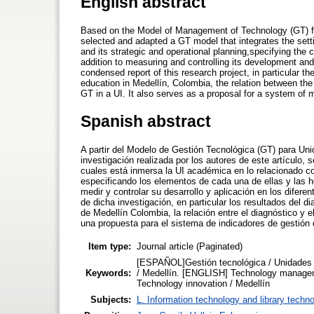
English abstract
Based on the Model of Management of Technology (GT) for 
selected and adapted a GT model that integrates the setti
and its strategic and operational planning,specifying the
addition to measuring and controlling its development and 
condensed report of this research project, in particular the
education in Medellín, Colombia, the relation between the 
GT in a UI. It also serves as a proposal for a system of
Spanish abstract
A partir del Modelo de Gestión Tecnológica (GT) para Uni
investigación realizada por los autores de este artículo,
cuales está inmersa la UI académica en lo relacionado co
especificando los elementos de cada una de ellas y las 
medir y controlar su desarrollo y aplicación en los difer
de dicha investigación, en particular los resultados del d
de Medellín Colombia, la relación entre el diagnóstico y 
una propuesta para el sistema de indicadores de gestión
Item type:
Journal article (Paginated)
[ESPAÑOL]Gestión tecnológica / Unidades d
Keywords:
/ Medellín. [ENGLISH] Technology manageme
Technology innovation / Medellín
Subjects:
L. Information technology and library techn