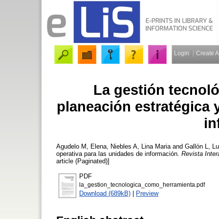
Login
Create 
La gestión tecnol
planeación estratégica 
in
Agudelo M, Elena
,
Niebles A, Lina Maria
and
Gallón L, L
operativa para las unidades de información.
Revista Inter
article (Paginated)]
PDF
la_gestion_tecnologica_como_herramienta.pdf
Download (689kB)
|
Preview