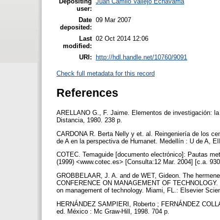
Depositing
Juan Camilo Vallejo Echavarria
user:
Date
09 Mar 2007
deposited:
Last
02 Oct 2014 12:06
modified:
URI:
http://hdl.handle.net/10760/9091
Check full metadata for this record
References
ARELLANO G., F. Jaime. Elementos de investigación: la i
Distancia, 1980. 238 p.
CARDONA R. Berta Nelly y et. al. Reingeniería de los ce
de A en la perspectiva de Humanet. Medellín : U de A, E
COTEC. Temaguide [documento electrónico]: Pautas metod
(1999) <www.cotec.es> [Consulta:12 Mar. 2004] [c.a. 930
GROBBELAAR, J. A. and de WET, Gideon. The hermeneu
CONFERENCE ON MANAGEMENT OF TECHNOLOGY. (7.: 1998
on management of technology. Miami, FL.: Elsevier Scie
HERNÁNDEZ SAMPIERI, Roberto ; FERNÁNDEZ COLLADO, C
ed. México : Mc Graw-Hill, 1998. 704 p.