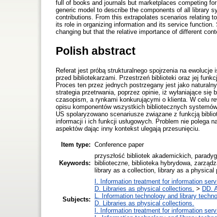
full of books and journals but marketplaces competing for c
generic model to describe the components of all library 
contributions. From this extrapolates scenarios relating to
its role in organizing information and its service function
changing but that the relative importance of different conte
Polish abstract
Referat jest próbą strukturalnego spojrzenia na ewolucje 
przed bibliotekarzami. Przestrzeń biblioteki oraz jej funkc
Proces ten przez jednych postrzegany jest jako naturaln
strategia przetrwania, poprzez opinie, iż wyłaniające się
czasopism, a rynkami konkurującymi o klienta. W celu r
opisu komponentów wszystkich bibliotecznych systemów.
US spolaryzowano scenariusze związane z funkcją bibliotek
informacji i ich funkcji usługowych. Problem nie polega n
aspektów dając inny kontekst ulegają przesunięciu.
Item type:
Conference paper
przyszłość bibliotek akademickich, paradygm
Keywords:
biblioteczne, biblioteka hybrydowa, zarządza
library as a collection, library as a physica
I. Information treatment for information ser
D. Libraries as physical collections.
>
DD. A
L. Information technology and library techn
Subjects:
D. Libraries as physical collections.
I. Information treatment for information ser