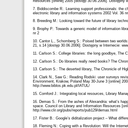
Resources [online] 2005 [dostęp 30.06.2006]. Dostępny w 
7. Biddiscombe R.: Learning support professionals: the ch
electronic library and information systems 2002 Vol. 36 n
8. Breeding M.: Looking toward the future of library techn
9. Brophy P.: Towards a generic model of information libr
nr 2
10. Cantor L., Schomberg S.: Poised between two worlds:
21, s.14 [dostęp 30.06.2006]. Dostępny w Internecie: ww
11. Carlson S.: College libraries: the long goodbye, The 
12. Carlson S.: Do libraries really need books? The Chro
13. Carlson S.: The deserted library, The Chronicle of Hi
14. Clark N., Saw G.: Reading Rodski: user surveys revi
Environment, Krakow, Poland May 30-June 3 [online] 2004
http://www.biblos.pk.edu.pl/IATUL/
15. Cornford J.: Integrating local resources, Library Man
16. Demas S.: From the ashes of Alexandria: what’s happeni
space. Council on Library and Information Resources [onl
http://www.clir.org/pubs/reports/pub129/demas.html
17. Fister B.: Google’s diditalization project – What diffe
18. Fleming N.: Coping with a Revolution: Will the Inter