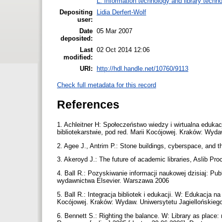
L. Information technology and library techn
Depositing
Lidia Derfert-Wolf
user:
Date
05 Mar 2007
deposited:
Last
02 Oct 2014 12:06
modified:
URI:
http://hdl.handle.net/10760/9113
Check full metadata for this record
References
1. Achleitner H: Społeczeństwo wiedzy i wirtualna edukac
bibliotekarstwie, pod red. Marii Kocójowej. Kraków: Wyd
2. Agee J., Antrim P.: Stone buildings, cyberspace, and t
3. Akeroyd J.: The future of academic libraries, Aslib Pr
4. Ball R.: Pozyskiwanie informacji naukowej dzisiaj: Pu
wydawnictwa Elsevier. Warszawa 2006
5. Ball R.: Integracja bibliotek i edukacji. W: Edukacja na
Kocójowej. Kraków: Wydaw. Uniwersytetu Jagiellońskieg
6. Bennett S.: Righting the balance. W: Library as place: 