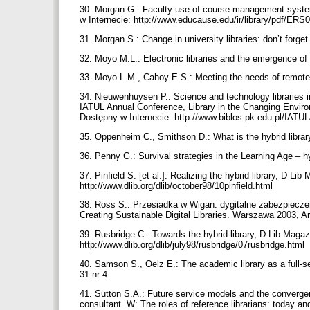
30. Morgan G.: Faculty use of course management syste
w Internecie: http://www.educause.edu/ir/library/pdf/ER
31. Morgan S.: Change in university libraries: don’t forg
32. Moyo M.L.: Electronic libraries and the emergence of
33. Moyo L.M., Cahoy E.S.: Meeting the needs of remote 
34. Nieuwenhuysen P.: Science and technology libraries i
IATUL Annual Conference, Library in the Changing Enviro
Dostępny w Internecie: http://www.biblos.pk.edu.pl/IATU
35. Oppenheim C., Smithson D.: What is the hybrid librar
36. Penny G.: Survival strategies in the Learning Age – hy
37. Pinfield S. [et al.]: Realizing the hybrid library, D-
http://www.dlib.org/dlib/october98/10pinfield.html
38. Ross S.: Przesiadka w Wigan: dygitalne zabezpiecze
Creating Sustainable Digital Libraries. Warszawa 2003,
39. Rusbridge C.: Towards the hybrid library, D-Lib Maga
http://www.dlib.org/dlib/july98/rusbridge/07rusbridge.html
40. Samson S., Oelz E.: The academic library as a full-s
31 nr 4
41. Sutton S.A.: Future service models and the convergenc
consultant. W: The roles of reference librarians: today 