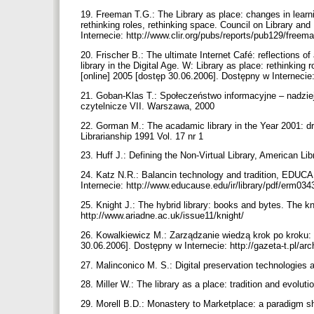
19. Freeman T.G.: The Library as place: changes in learni
rethinking roles, rethinking space. Council on Library an
Internecie: http://www.clir.org/pubs/reports/pub129/freem
20. Frischer B.: The ultimate Internet Café: reflections of
library in the Digital Age. W: Library as place: rethinking
[online] 2005 [dostęp 30.06.2006]. Dostępny w Internecie:
21. Goban-Klas T.: Społeczeństwo informacyjne – nadzie
czytelnicze VII. Warszawa, 2000
22. Gorman M.: The acadamic library in the Year 2001: d
Librarianship 1991 Vol. 17 nr 1
23. Huff J.: Defining the Non-Virtual Library, American Li
24. Katz N.R.: Balancin technology and tradition, EDUC
Internecie: http://www.educause.edu/ir/library/pdf/erm034
25. Knight J.: The hybrid library: books and bytes. The kn
http://www.ariadne.ac.uk/issue11/knight/
26. Kowalkiewicz M.: Zarządzanie wiedzą krok po kroku: 
30.06.2006]. Dostępny w Internecie: http://gazeta-t.pl/
27. Malinconico M. S.: Digital preservation technologies 
28. Miller W.: The library as a place: tradition and evolut
29. Morell B.D.: Monastery to Marketplace: a paradigm shi