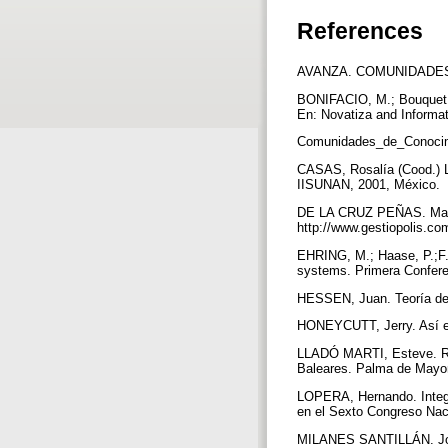
References
AVANZA. COMUNIDADES D
BONIFACIO, M.; Bouquet, 
En: Novatiza and Informati
Comunidades_de_Conocim
CASAS, Rosalía (Cood.) L
IISUNAN, 2001, México.
DE LA CRUZ PEÑAS. Manue
http://www.gestiopolis.c
EHRING, M.; Haase, P.;F.
systems. Primera Confere
HESSEN, Juan. Teoría de
HONEYCUTT, Jerry. Así es
LLADÓ MARTI, Esteve. Red
Baleares. Palma de Mayo
LOPERA, Hernando. Integra
en el Sexto Congreso Nac
MILANES SANTILLÁN. Jorge 