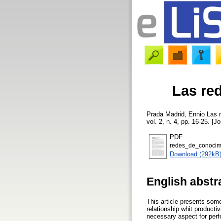
Las re
Prada Madrid, Ennio
Las r
vol. 2, n. 4, pp. 16-25. [Jo
PDF
redes_de_conocimi
Download (292kB
English abstr
This article presents som
relationship whit producti
necessary aspect for per