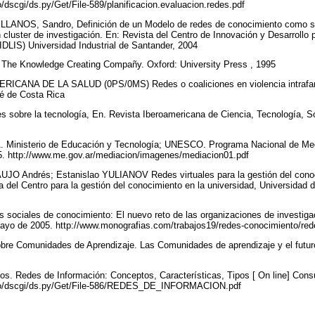
co/dscgi/ds.py/Get/File-589/planificacion.evaluacion.redes.pdf
NOS, Sandro, Definición de un Modelo de redes de conocimiento como sopo
cluster de investigación. En: Revista del Centro de Innovación y Desarrollo p
CIDLIS) Universidad Industrial de Santander, 2004
e Knowledge Creating Compañy. Oxford: University Press , 1995
NA DE LA SALUD (0PS/0MS) Redes o coaliciones en violencia intrafamil
sé de Costa Rica
sobre la tecnología, En. Revista Iberoamericana de Ciencia, Tecnología, So
nisterio de Educación y Tecnología; UNESCO. Programa Nacional de Mediac
05. http://www.me.gov.ar/mediacion/imagenes/mediacion01.pdf
O Andrés; Estanislao YULIANOV Redes virtuales para la gestión del conoc
a del Centro para la gestión del conocimiento en la universidad, Universidad
ociales de conocimiento: El nuevo reto de las organizaciones de investigació
mayo de 2005. http://www.monografias.com/trabajos19/redes-conocimiento/re
obre Comunidades de Aprendizaje. Las Comunidades de aprendizaje y el futur
Redes de Información: Conceptos, Características, Tipos [ On line] Consul
du.co/dscgi/ds.py/Get/File-586/REDES_DE_INFORMACION.pdf