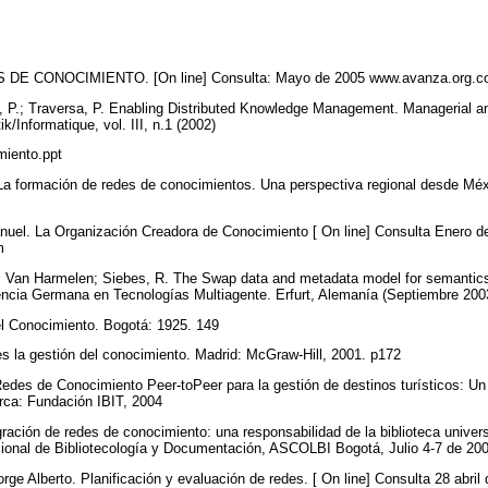
E CONOCIMIENTO. [On line] Consulta: Mayo de 2005 www.avanza.org.co
P.; Traversa, P. Enabling Distributed Knowledge Management. Managerial and
k/Informatique, vol. III, n.1 (2002)
iento.ppt
a formación de redes de conocimientos. Una perspectiva regional desde Méx
l. La Organización Creadora de Conocimiento [ On line] Consulta Enero d
om
 Van Harmelen; Siebes, R. The Swap data and metadata model for semantics
ncia Germana en Tecnologías Multiagente. Erfurt, Alemanía (Septiembre 20
l Conocimiento. Bogotá: 1925. 149
 la gestión del conocimiento. Madrid: McGraw-Hill, 2001. p172
es de Conocimiento Peer-toPeer para la gestión de destinos turísticos: Un 
rca: Fundación IBIT, 2004
ción de redes de conocimiento: una responsabilidad de la biblioteca univers
ional de Bibliotecología y Documentación, ASCOLBI Bogotá, Julio 4-7 de 20
Alberto. Planificación y evaluación de redes. [ On line] Consulta 28 abril