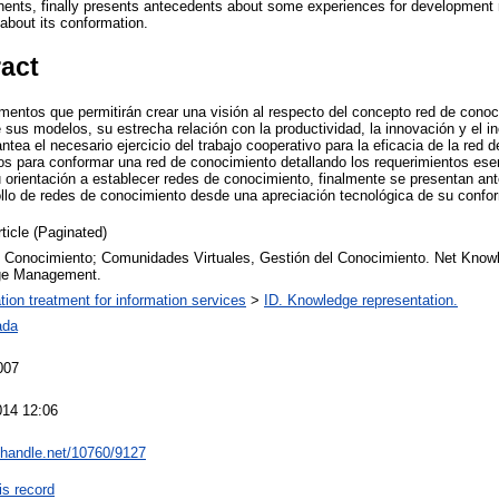
nents, finally presents antecedents about some experiences for development
about its conformation.
ract
ementos que permitirán crear una visión al respecto del concepto red de cono
e sus modelos, su estrecha relación con la productividad, la innovación y el 
ntea el necesario ejercicio del trabajo cooperativo para la eficacia de la red
s para conformar una red de conocimiento detallando los requerimientos ese
u orientación a establecer redes de conocimiento, finalmente se presentan a
ollo de redes de conocimiento desde una apreciación tecnológica de su confo
rticle (Paginated)
 Conocimiento; Comunidades Virtuales, Gestión del Conocimiento. Net Knowl
ge Management.
ation treatment for information services
>
ID. Knowledge representation.
ada
007
014 12:06
l.handle.net/10760/9127
is record