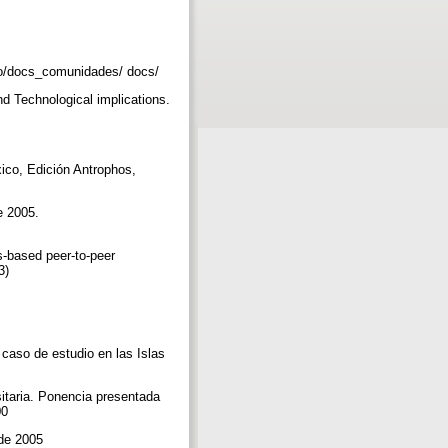
/docs_comunidades/ docs/
 Technological implications.
ico, Edición Antrophos,
e 2005.
-based peer-to-peer
03)
caso de estudio en las Islas
itaria. Ponencia presentada
00
 de 2005