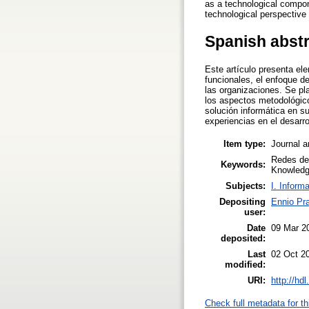
as a technological compo
technological perspective 
Spanish abst
Este artículo presenta el
funcionales, el enfoque d
las organizaciones. Se pla
los aspectos metodológico
solución informática en s
experiencias en el desarr
Item type:
Journal a
Redes de
Keywords:
Knowled
Subjects:
I. Inform
Depositing
Ennio Pr
user:
Date
09 Mar 2
deposited:
Last
02 Oct 2
modified:
URI:
http://hd
Check full metadata for th