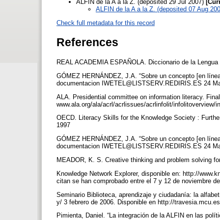
ALFIN de la A a la Z. (deposited 29 Jul 2007)
[Cur
ALFIN de la A a la Z. (deposited 07 Aug 20
Check full metadata for this record
References
REAL ACADEMIA ESPAÑOLA. Diccionario de la Lengua Es
GÓMEZ HERNÁNDEZ, J.A. “Sobre un concepto [en línea]”. 
documentacion IWETEL@LISTSERV.REDIRIS.ES 24 Mar 2
ALA. Presidential committee on information literacy. Final
www.ala.org/ala/acrl/acrlissues/acrlinfolit/infolitoverview/in
OECD. Literacy Skills for the Knowledge Society : Furthe
1997
GÓMEZ HERNÁNDEZ, J.A. “Sobre un concepto [en línea]”. 
documentacion IWETEL@LISTSERV.REDIRIS.ES 24 Mar 
MEADOR, K. S. Creative thinking and problem solving fo
Knowledge Network Explorer, disponible en: http://www.kn
citan se han comprobado entre el 7 y 12 de noviembre d
Seminario Biblioteca, aprendizaje y ciudadanía: la alfabe
y/ 3 febrero de 2006. Disponible en http://travesia.mcu
Pimienta, Daniel. “La integración de la ALFIN en las polít