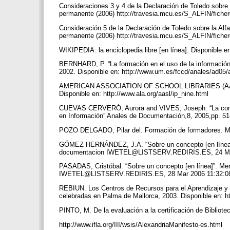
Consideraciones 3 y 4 de la Declaración de Toledo sobre l
permanente (2006) http://travesia.mcu.es/S_ALFIN/fiche
Consideración 5 de la Declaración de Toledo sobre la Alfa
permanente (2006) http://travesia.mcu.es/S_ALFIN/fiche
WIKIPEDIA: la enciclopedia libre [en línea]. Disponible en
BERNHARD, P. “La formación en el uso de la información
2002. Disponible en: http://www.um.es/fccd/anales/ad05
AMERICAN ASSOCIATION OF SCHOOL LIBRARIES (AASL). Inf
Disponible en: http://www.ala.org/aasl/ip_nine.html
CUEVAS CERVERÓ, Aurora and VIVES, Joseph. “La compete
en Información” Anales de Documentación,8, 2005,pp. 51-7
POZO DELGADO, Pilar del. Formación de formadores. 
GÓMEZ HERNÁNDEZ, J.A. “Sobre un concepto [en línea]”. 
documentacion IWETEL@LISTSERV.REDIRIS.ES, 24 Mar 
PASADAS, Cristóbal. “Sobre un concepto [en línea]”. Men
IWETEL@LISTSERV.REDIRIS.ES, 28 Mar 2006 11:32:08
REBIUN. Los Centros de Recursos para el Aprendizaje y l
celebradas en Palma de Mallorca, 2003. Disponible en: h
PINTO, M. De la evaluación a la certificación de Bibliot
http://www.ifla.org/III/wsis/AlexandriaManifesto-es.html