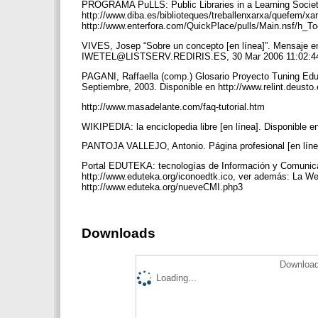
PROGRAMA PuLLS: Public Libraries in a Learning Societ
http://www.diba.es/biblioteques/treballenxarxa/quefem/xar
http://www.enterfora.com/QuickPlace/pulls/Main.nsf/
VIVES, Josep “Sobre un concepto [en línea]”. Mensaje en
IWETEL@LISTSERV.REDIRIS.ES, 30 Mar 2006 11:02:44
PAGANI, Raffaella (comp.) Glosario Proyecto Tuning Educa
Septiembre, 2003. Disponible en http://www.relint.deus
http://www.masadelante.com/faq-tutorial.htm
WIKIPEDIA: la enciclopedia libre [en línea]. Disponible e
PANTOJA VALLEJO, Antonio. Página profesional [en líne
Portal EDUTEKA: tecnologías de Información y Comunic
http://www.eduteka.org/iconoedtk.ico, ver además: La We
http://www.eduteka.org/nueveCMI.php3
Downloads
Download
Loading...