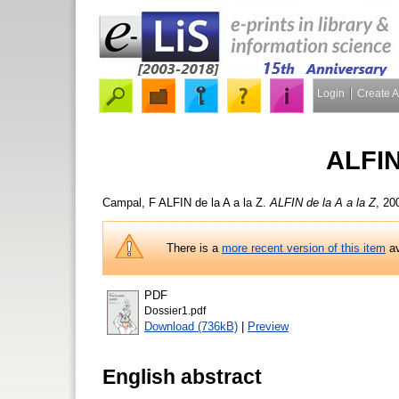
Login
Create 
ALFIN 
Campal, F
ALFIN de la A a la Z.
ALFIN de la A a la Z
, 20
There is a
more recent version of this item
av
PDF
Dossier1.pdf
Download (736kB)
|
Preview
English abstract