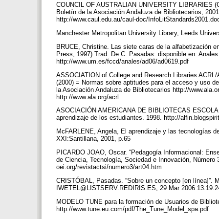
COUNCIL OF AUSTRALIAN UNIVERSITY LIBRARIES (CAUL).
Boletín de la Asociación Andaluza de Bibliotecarios, 200
http://www.caul.edu.au/caul-doc/InfoLitStandards2001.d
Manchester Metropolitan University Library, Leeds Univer
BRUCE, Christine. Las siete caras de la alfabetización en
Press, 1997) Trad. De C. Pasadas: disponible en: Anale
http://www.um.es/fccd/anales/ad06/ad0619.pdf
ASSOCIATION of College and Research Libraries ACRL/AL
(2000) = Normas sobre aptitudes para el acceso y uso de 
la Asociación Andaluza de Bibliotecarios http://www.ala.
http://www.ala.org/acrl
ASOCIACIÓN AMERICANA DE BIBLIOTECAS ESCOLARES (A
aprendizaje de los estudiantes. 1998. http://alfin.blogsp
McFARLENE, Angela, El aprendizaje y las tecnologías de 
XXI:Santillana, 2001, p.65
PICARDO JOAO, Oscar. “Pedagogía Informacional: Enseña
de Ciencia, Tecnología, Sociedad e Innovación, Número 3
oei.org/revistactsi/numero3/art04.htm
CRISTÓBAL, Pasadas. “Sobre un concepto [en línea]”. Me
IWETEL@LISTSERV.REDIRIS.ES, 29 Mar 2006 13:19:24
MODELO TUNE para la formación de Usuarios de Bibliote
http://www.tune.eu.com/pdf/The_Tune_Model_spa.pdf