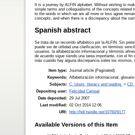
It is a journey by ALFIN alphabet. Without wishing to make
simple terms and colloquialisms of the concepts related to
to the words in which we are all more or less agree remai
concepts, and when there is a discrepancy about the same
Spanish abstract
Se trata de un recorrido alfabético por la ALFIN. Sin pre
puede ser de utilidad una clarificación, en términos senc
usuarios, la alfabetización informacional y términos afi
de acuerdo sigue siendo una tarea importante, con el fin
más cuando hay alguna discrepancia sobre los mismos, s
Item type:
Journal article (Paginated)
Keywords:
Alfabetización informacional, glosario
Subjects:
C. Users, literacy and reading.
>
CD. 
Depositing user:
Felicidad Campal
Date deposited:
29 Jul 2007
Last modified:
02 Oct 2014 12:06
URI:
http://hdl.handle.net/10760/9177
Available Versions of this Item