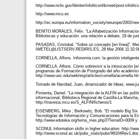
http://www.nclis.gov/libinter/infolitconf&meet/post-infol
http://www.mcu.es
http://ec.europa.eu/information_society/eeurope/2002/
BENITO MORALES, Félix. “La Alfabetización Informaciona
Bibliotecas y educación: una relación a debate, 19 de jun
PASADAS, Cristobal. “Sobre un concepto [en línea]”. Men
IWETEL@LISTSERV.REDIRIS.ES, 28 Mar 2006 11:32:08
CORNELLA, Alfons. Infonomia.com: la gestión inteligente
CORNELLA, Alfons. Cómo sobrevivir a la intoxicación [en l
programas de Formación de Postgrado del año académico
http://www.uoc.edu/web/esp/articles/cornella/acornella.h
Tomado de Navidad, Juan, dinamizador de Ideas, www.
Pimienta, Daniel. “La integración de la ALFIN en las polít
informacional, Biblioteca Regional de Castilla-La Mancha,
http://travesia.mcu.es/S_ALFIN/ficheros/1
EISENBERG, Mike ; Berkowitz, Bob. “El modelo Big Six p
Tecnologías de Información y Comunicaciones para la En
http://www.eduteka.org/tema_mes.php3?TemaID=0009 y 
SCONUL Information skills in higher education: http://www.
http://www.sconul.ac.uk/pubs_stats/pubs/99104Rev1.do