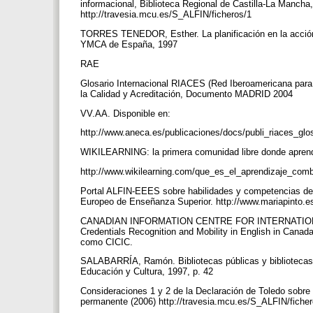
informacional, Biblioteca Regional de Castilla-La Mancha,
http://travesia.mcu.es/S_ALFIN/ficheros/1
TORRES TENEDOR, Esther. La planificación en la acción
YMCA de España, 1997
RAE
Glosario Internacional RIACES (Red Iberoamericana para 
la Calidad y Acreditación, Documento MADRID 2004
VV.AA. Disponible en:
http://www.aneca.es/publicaciones/docs/publi_riaces_gl
WIKILEARNING: la primera comunidad libre donde aprender
http://www.wikilearning.com/que_es_el_aprendizaje_co
Portal ALFIN-EEES sobre habilidades y competencias de 
Europeo de Enseñanza Superior. http://www.mariapinto.
CANADIAN INFORMATION CENTRE FOR INTERNATIONAL C
Credentials Recognition and Mobility in English in Canad
como CICIC.
SALABARRÍA, Ramón. Bibliotecas públicas y bibliotecas e
Educación y Cultura, 1997, p. 42
Consideraciones 1 y 2 de la Declaración de Toledo sobre l
permanente (2006) http://travesia.mcu.es/S_ALFIN/fiche