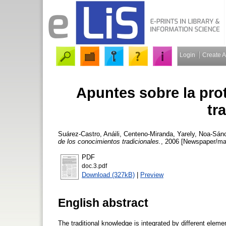
Login
Create 
Apuntes sobre la pro
tr
Suárez-Castro, Anáili
,
Centeno-Miranda, Yarely
,
Noa-Sánc
de los conocimientos tradicionales.
, 2006 [Newspaper/mag
PDF
doc.3.pdf
Download (327kB)
|
Preview
English abstract
The traditional knowledge is integrated by different elemen