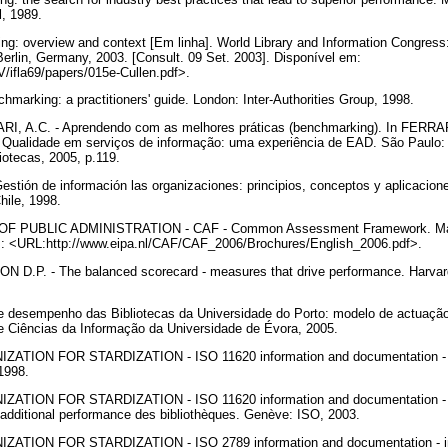
l, 1989.
g: overview and context [Em linha]. World Library and Information Congress
erlin, Germany, 2003. [Consult. 09 Set. 2003]. Disponível em:
IV/ifla69/papers/015e-Cullen.pdf>.
hmarking: a practitioners' guide. London: Inter-Authorities Group, 1998.
I, A.C. - Aprendendo com as melhores práticas (benchmarking). In FERRA
 Qualidade em serviços de informação: uma experiência de EAD. São Paulo:
iotecas, 2005, p.119.
ión de información las organizaciones: principios, conceptos y aplicacione
hile, 1998.
 PUBLIC ADMINISTRATION - CAF - Common Assessment Framework. Maast
m: <URL:http://www.eipa.nl/CAF/CAF_2006/Brochures/English_2006.pdf>.
 D.P. - The balanced scorecard - measures that drive performance. Harvar
e desempenho das Bibliotecas da Universidade do Porto: modelo de actuaçã
 e Ciências da Informação da Universidade de Évora, 2005.
TION FOR STARDIZATION - ISO 11620 information and documentation - li
 1998.
TION FOR STARDIZATION - ISO 11620 information and documentation - li
 additional performance des bibliothèques. Genève: ISO, 2003.
ION FOR STARDIZATION - ISO 2789 information and documentation - intern