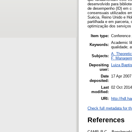
desenvolvido para bibliot
de desempenho (ID) em c
consensuais utilizados em
Suécia, Reino Unido e Ho
partilhada e em parceria
optimização dos serviço
Item type:
Conference 
Academic lib
Keywords:
qualidade; 
A. Theoretic
Subjects:
F. Managem
Depositing
Luiza Bapti
user:
Date
17 Apr 2007
deposited:
Last
02 Oct 2014
modified:
URI:
http://hdl.h
Check full metadata for th
References
CAMP, R.C. - Benchmarking