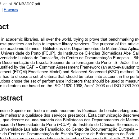
_et_al_9CNBAD07.pdf
)
|
Preview
act
 in academic libraries, all over the world, trying to prove that benchmarking 
ese practices can help to improve library services. The purpose of this article 
uese academic libraries - Bibliotecas dos Departamentos de Matemática Apli
 Universidade do Porto (FCUP), do Instituto de Ciências Biomédicas Abel Sal
versidade Lusíada de Famalicão, do Centro de Documentação Europeia – Bibl
e Documentação da Escola Superior de Enfermagem do Porto - S. João. The 
justified by the CAF – Common Assessment Framework (an auto-evaluation t
gement (EFQM) Excellence Model) and Balanced Scorecard (BSC) method. T
ns had to choose a set of criteria that should be taken into account in the per
itutions chose the set of performance indicators that should be used to measur
 indicators are based on the ISO 11620:1998, Adm1:2003 and ISO 2789:200
bstract
Ensino Superior em todo o mundo recorrem às técnicas de benchmarking par
 de melhorar a qualidade dos serviços prestados. Esta comunicação descreve
 que decorre de uma parceria das Bibliotecas dos Departamentos de Matemá
ncias da Universidade do Porto (FCUP), do Instituto de Ciências Biomédicas
Universidade Lusíada de Famalicão, do Centro de Documentação Europeia – B
e do Centro de Documentação da Escola Superior de Enfermagem do Porto - 
tudo baseiam-se num modelo misto Estrutura Comum de Avaliação (CAF) – 