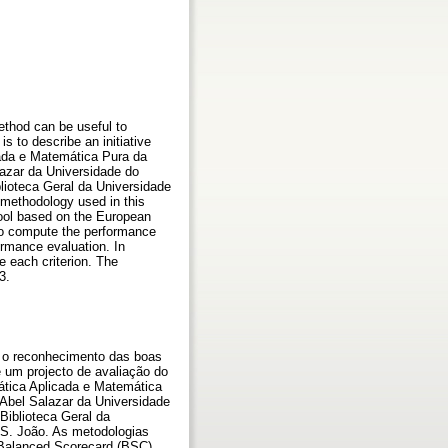
method can be useful to
is to describe an initiative
cada e Matemática Pura da
azar da Universidade do
ioteca Geral da Universidade
methodology used in this
ool based on the European
o compute the performance
formance evaluation. In
e each criterion. The
3.
a o reconhecimento das boas
 um projecto de avaliação do
tica Aplicada e Matemática
 Abel Salazar da Universidade
iblioteca Geral da
S. João. As metodologias
Balanced Scorecard (BSC)