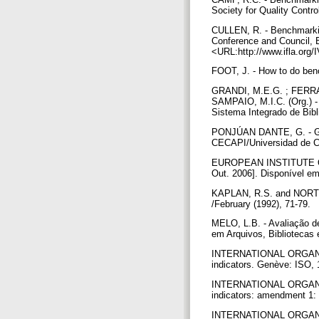
Society for Quality Contro
CULLEN, R. - Benchmarkin
Conference and Council, B
<URL:http://www.ifla.org/
FOOT, J. - How to do benc
GRANDI, M.E.G. ; FERRAR
SAMPAIO, M.I.C. (Org.) -
Sistema Integrado de Bibl
PONJÚAN DANTE, G. - Gest
CECAPI/Universidad de C
EUROPEAN INSTITUTE OF
Out. 2006]. Disponível e
KAPLAN, R.S. and NORTON
/February (1992), 71-79.
MELO, L.B. - Avaliação d
em Arquivos, Bibliotecas
INTERNATIONAL ORGANIZA
indicators. Genève: ISO,
INTERNATIONAL ORGANIZA
indicators: amendment 1:
INTERNATIONAL ORGANIZAT