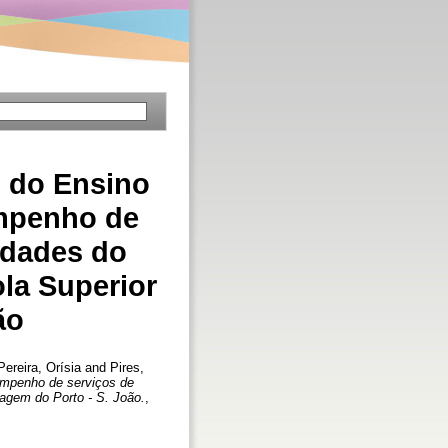
s do Ensino
empenho de
idades do
la Superior
ão
Pereira, Orísia
and
Pires,
empenho de serviços de
agem do Porto - S. João.
,