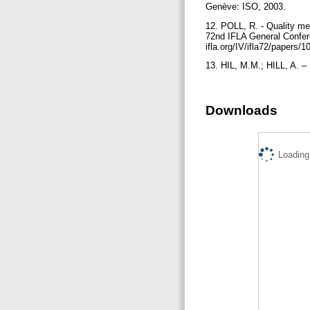
Genève: ISO, 2003.
12. POLL, R. - Quality me
72nd IFLA General Confer
ifla.org/IV/ifla72/papers/
13. HIL, M.M.; HILL, A. – 
Downloads
Loading.