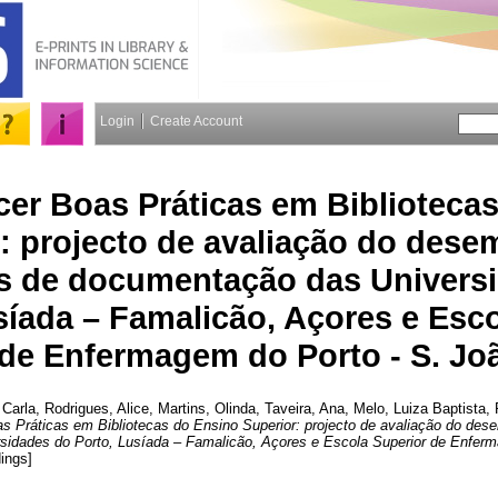
Login
Create Account
er Boas Práticas em Biblioteca
: projecto de avaliação do des
s de documentação das Univers
síada – Famalicão, Açores e Esco
de Enfermagem do Porto - S. Jo
 Carla
,
Rodrigues, Alice
,
Martins, Olinda
,
Taveira, Ana
,
Melo, Luiza Baptista
,
 Práticas em Bibliotecas do Ensino Superior: projecto de avaliação do des
idades do Porto, Lusíada – Famalicão, Açores e Escola Superior de Enferm
ings]