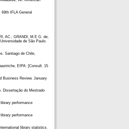
: 69th IFLA General
RI, AC.; GRANDI, M.E.G. de;
 Universidade de São Paulo.
s. Santiago de Chile,
riche, EIPA: [Consult. 15
d Business Review. January
o. Dissertação do Mestrado
brary performance
brary performance
ational library statistics.