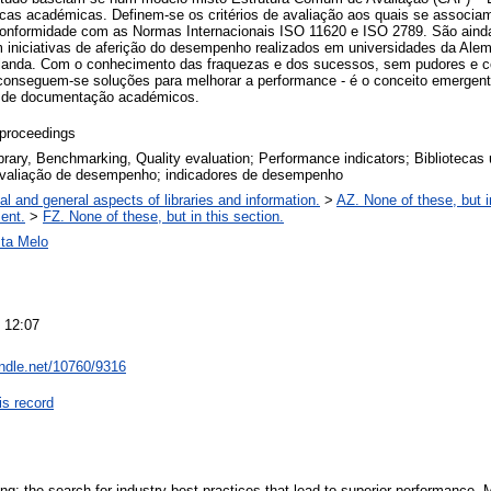
ecas académicas. Definem-se os critérios de avaliação aos quais se associa
onformidade com as Normas Internacionais ISO 11620 e ISO 2789. São ainda
 iniciativas de aferição do desempenho realizados em universidades da Alema
landa. Com o conhecimento das fraquezas e dos sucessos, sem pudores e c
, conseguem-se soluções para melhorar a performance - é o conceito emergen
s de documentação académicos.
proceedings
rary, Benchmarking, Quality evaluation; Performance indicators; Bibliotecas u
avaliação de desempenho; indicadores de desempenho
al and general aspects of libraries and information.
>
AZ. None of these, but i
ent.
>
FZ. None of these, but in this section.
sta Melo
 12:07
andle.net/10760/9316
is record
: the search for industry best practices that lead to superior performance.