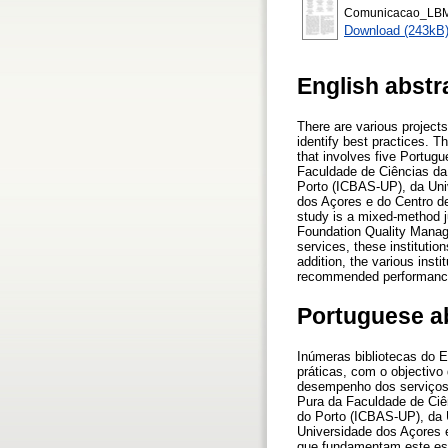
Comunicacao_LBM
Download (243kB
English abstr
There are various projects
identify best practices. Th
that involves five Portug
Faculdade de Ciências da
Porto (ICBAS-UP), da Uni
dos Açores e do Centro d
study is a mixed-method 
Foundation Quality Mana
services, these institutio
addition, the various inst
recommended performance
Portuguese a
Inúmeras bibliotecas do 
práticas, com o objectivo
desempenho dos serviços,
Pura da Faculdade de Ciê
do Porto (ICBAS-UP), da 
Universidade dos Açores 
que fundamentam este es