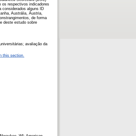
m os respectivos indicadores
 considerados alguns ID
nha, Austrália, Áustria,
onstrangimentos, de forma
te deste estudo sobre
niversitárias; avaliação da
n this section.
 Milwaukee, WI: American