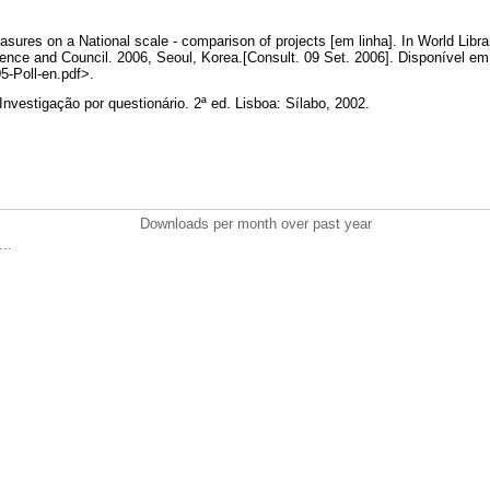
asures on a National scale - comparison of projects [em linha]. In World Libr
ence and Council. 2006, Seoul, Korea.[Consult. 09 Set. 2006]. Disponível e
105-Poll-en.pdf>.
Investigação por questionário. 2ª ed. Lisboa: Sílabo, 2002.
Downloads per month over past year
..