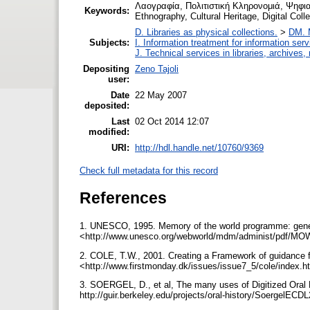
Λαογραφία, Πολιτιστική Κληρονομιά, Ψηφι
Keywords:
Ethnography, Cultural Heritage, Digital Coll
D. Libraries as physical collections.
>
DM. 
Subjects:
I. Information treatment for information ser
J. Technical services in libraries, archive
Depositing
Zeno Tajoli
user:
Date
22 May 2007
deposited:
Last
02 Oct 2014 12:07
modified:
URI:
http://hdl.handle.net/10760/9369
Check full metadata for this record
References
1. UNESCO, 1995. Memory of the world programme: gener
<http://www.unesco.org/webworld/mdm/administ/pdf/M
2. COLE, T.W., 2001. Creating a Framework of guidance for
<http://www.firstmonday.dk/issues/issue7_5/cole/index.
3. SOERGEL, D., et al, The many uses of Digitized Oral H
http://guir.berkeley.edu/projects/oral-history/SoergelE