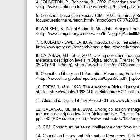
4. JOHNSTON, P., Robinson, B., 2002. Collections and Co
<http://www.ukoln.ac.uk/cd-focus/briefings/bpl/bpl.pdf>
5. Collection Description Focus/ CIMI, 2001. Summary Re
focus/questionnaire/report.html> [πρόσβαση 07/07/2003]
6. WALKER, B. Digital Audio III: Metadata. Amigos Librar
<http://www.amigos.org/preservation/lmNuggDigAudiolll
7. GIUJLAND - SWETLAND, A. Introduction to metadata: s
http://www.getty.edu/research/conducting_research/stand
8. CALANAG, M.L, et al, 2002. Unking collection managem
metadata description levels in Digital archive. Firenze: 
35-43 (PDF έκδοση), <http://www.bncf.net/dc2002/progr
9. Council on Library and Information Resources, Folk He
<http://www.clir.org/pubs/reports/pub96/pub96.pdf> [πρ
10. FREW, J. ef al, 1998. The Alexandria Digital Library
staff/fac/frew/cv/pubs/1998 ADL architecture ECDLpdf 
11. Alexandria Digital Library Project <http://www.alexa
12. CALANAG, ML, ef al, 2002. Linking collection manage
metadata description levels in Digital archive. Firenze: 
pp35-43 (PDF έκδοση). <http://www.bncf.net/dc2002/pro
13. CIMI Consortium museum lntelligence.<http://www.c
14. Council on Library and Information Resources, Folk He