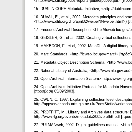
<http://www.clir.org/pubs/reports/pub96/pub96.pdf> [πρ
15. DUBLIN CORE Metadata Initiative, <http://dublincor
16. DUVAL, E., et al., 2002. Metadata principles and pract
<http://www.dlib.org/dlib/april02/weibel/04weibel.html>)
17. Encoded Archival Description, <http://lcweb.loc.gov
18. GEISLER, G., ef al, 2002. Creating virtual collection
19. MAKEDON, F., et al, 2002. MetaDL· A digital library 
20. Marc Standards, «http://lcweb.loc.gov/marc/» [πρόσ
21. Metadata Object Description Schema, <http://www.l
22. National Library of Australia, <http://www.nla.gov.a
23. Open Archival Information Svstem.<http://www.rlg.o
24. Open Archives Initiative Protocol for Metadata Harve
[πρόσβαση 05/09/2003].
25. OWEN, C, 1997. Explaining collection level descripti
http://appserver.pads.arts.gla.ac.uk/PadsStatic/worksho
26. PROFFITT, M.. Library and Archives data structure
http://www.rlg.org/events/metadata2003/proffitt.pdf [πρ
27. PULMANweb, 2002. Digital guidelines manual, <ht