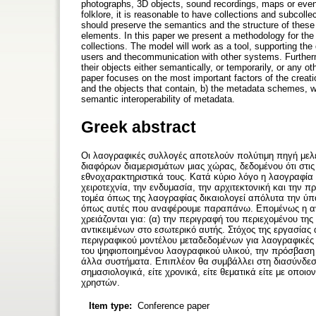
photographs, 3D objects, sound recordings, maps or even d
folklore, it is reasonable to have collections and subcoll
should preserve the semantics and the structure of these c
elements. In this paper we present a methodology for the
collections. The model will work as a tool, supporting the d
users and thecommunication with other systems. Furthermo
their objects either semantically, or temporarily, or any o
paper focuses on the most important factors of the creatio
and the objects that contain, b) the metadata schemes, w
semantic interoperability of metadata.
Greek abstract
Οι λαογραφικές συλλογές αποτελούν πολύτιμη πηγή μελ
διαφόρων διαμερισμάτων μιας χώρας, δεδομένου ότι στι
εθνοχαρακτηριστικά τους. Κατά κύριο λόγο η λαογραφία α
χειροτεχνία, την ενδυμασία, την αρχιτεκτονική και την π
τομέα όπως της λαογραφίας δικαιολογεί απόλυτα την ύ
όπως αυτές που αναφέρουμε παραπάνω. Επομένως η αν
χρειάζονται για: (α) την περιγραφή του περιεχομένου τη
αντικειμένων στο εσωτερικό αυτής. Στόχος της εργασίας
περιγραφικού μοντέλου μεταδεδομένων για λαογραφικές 
του ψηφιοποιημένου λαογραφικού υλικού, την πρόσβαση 
άλλα συστήματα. Επιπλέον θα συμβάλλει στη διασύνδεσ
σημασιολογικά, είτε χρονικά, είτε θεματικά είτε με οπο
χρηστών.
Item type:
Conference paper