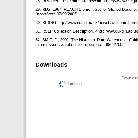
28. Resource Description Framework http://www.w3.Org
29. RLG, 1997. REACH Element Set for Shared Descripti
[πρόσβαση 07/09/2003].
30. RIDING http://www.riding.ac.uk/ridweb/welcome3.ht
31. RSLP Collection Description, <http://www.ukoln.ac.
32. SMIT, F., 2002. The Historical Data Warehouse. Cultiv
int.org/issue6/warehouse> [πρόσβαση 30/08/2003].
Downloads
Download
Loading...