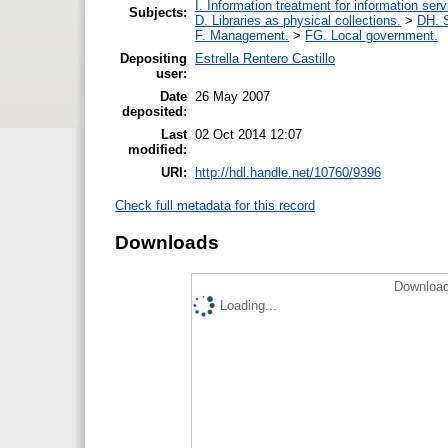
I. Information treatment for information ser
Subjects:
D. Libraries as physical collections.
>
DH. S
F. Management.
>
FG. Local government.
Depositing
Estrella Rentero Castillo
user:
Date
26 May 2007
deposited:
Last
02 Oct 2014 12:07
modified:
URI:
http://hdl.handle.net/10760/9396
Check full metadata for this record
Downloads
Download
Loading...