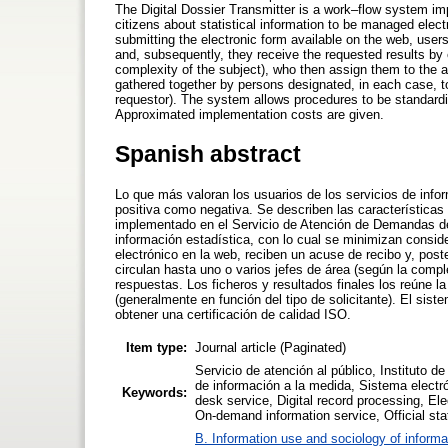
The Digital Dossier Transmitter is a work–flow system im
citizens about statistical information to be managed elect
submitting the electronic form available on the web, use
and, subsequently, they receive the requested results by 
complexity of the subject), who then assign them to the ap
gathered together by persons designated, in each case, to
requestor). The system allows procedures to be standardis
Approximated implementation costs are given.
Spanish abstract
Lo que más valoran los usuarios de los servicios de inform
positiva como negativa. Se describen las características
implementado en el Servicio de Atención de Demandas del
información estadística, con lo cual se minimizan consid
electrónico en la web, reciben un acuse de recibo y, post
circulan hasta uno o varios jefes de área (según la compl
respuestas. Los ficheros y resultados finales los reúne 
(generalmente en función del tipo de solicitante). El sis
obtener una certificación de calidad ISO.
Item type:
Journal article (Paginated)
Servicio de atención al público, Instituto d
de información a la medida, Sistema electró
Keywords:
desk service, Digital record processing, El
On-demand information service, Official stati
B. Information use and sociology of informa