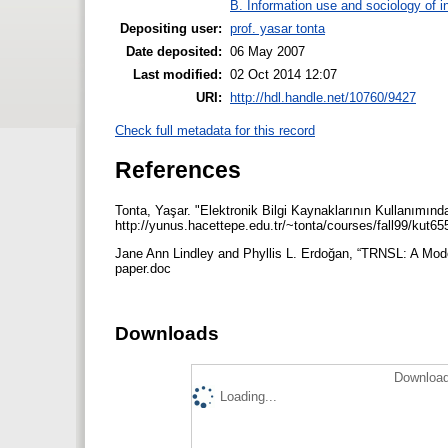
B. Information use and sociology of i
Depositing user:
prof. yasar tonta
Date deposited:
06 May 2007
Last modified:
02 Oct 2014 12:07
URI:
http://hdl.handle.net/10760/9427
Check full metadata for this record
References
Tonta, Yaşar. "Elektronik Bilgi Kaynaklarının Kullanımınd
http://yunus.hacettepe.edu.tr/~tonta/courses/fall99/ku
Jane Ann Lindley and Phyllis L. Erdoğan, “TRNSL: A Mode
paper.doc
Downloads
Download
Loading...