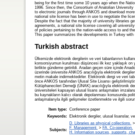
being for the first time some 10 years ago when the Na
1996. Since then, the Consortium of Anatolian University
to electronic journals through ANKOS and download more t
national site license has been in use to negotiate the lic
Despite the fact that the majority of university libraries 
agreements, a national site license covering all universit
of policies pertaining to the nation-wide access to and t
This paper summarizes the developments in Turkey with r
Turkish abstract
Ülkemizde elektronik dergilerin ve veri tabanlarının kullan
konsorsiyumun kurulması düşüncesi ilk kez yaklaşık on 
birlikte gündeme getirildi. Aradan geçen süre içinde Ana
üzerinde üniversite ANKOS aracılığıyla elektronik dergile
metin makale indirmektedirler. Elektronik dergi ve veri ta
önce ANKOS tarafından Ulusal Site Lisansı geliştirilmiş
Kütüphanecileri Derneği (ÜNAK) aracılığıyla elektronik der
üniversiteleri kapsayan ulusal lisans anlaşmaları imzalana
bu kaynakların kalıcı olarak depolanması konusunda politik
anlaşmalarıyla ilgili gelişmeler özetlenmekte ve ilgili sorun
Item type:
Conference paper
Keywords:
Elektronik dergiler, ulusal lisanslar, v
D. Libraries as physical collections.
F. Management.
>
FA. Co-operation.
Subjects:
H. Information sources, supports, ch