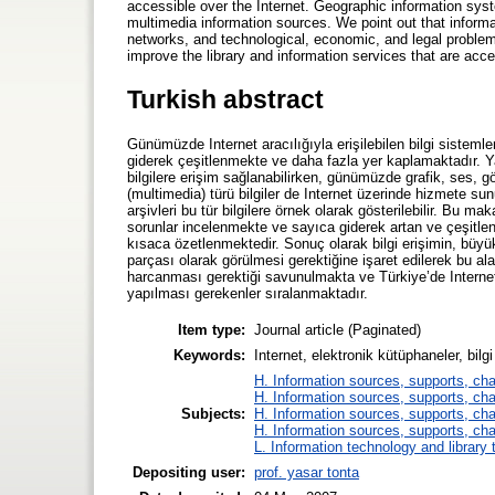
accessible over the Internet. Geographic information syst
multimedia information sources. We point out that inform
networks, and technological, economic, and legal problem
improve the library and information services that are acce
Turkish abstract
Günümüzde Internet aracılığıyla erişilebilen bilgi sistemle
giderek çeşitlenmekte ve daha fazla yer kaplamaktadır. Ya
bilgilere erişim sağlanabilirken, günümüzde grafik, ses, gö
(multimedia) türü bilgiler de Internet üzerinde hizmete sun
arşivleri bu tür bilgilere örnek olarak gösterilebilir. Bu ma
sorunlar incelenmekte ve sayıca giderek artan ve çeşitlen
kısaca özetlenmektedir. Sonuç olarak bilgi erişimin, büyük
parçası olarak görülmesi gerektiğine işaret edilerek bu a
harcanması gerektiği savunulmakta ve Türkiye’de Internet a
yapılması gerekenler sıralanmaktadır.
Item type:
Journal article (Paginated)
Keywords:
Internet, elektronik kütüphaneler, bilgi
H. Information sources, supports, ch
H. Information sources, supports, ch
Subjects:
H. Information sources, supports, ch
H. Information sources, supports, ch
L. Information technology and library
Depositing user:
prof. yasar tonta