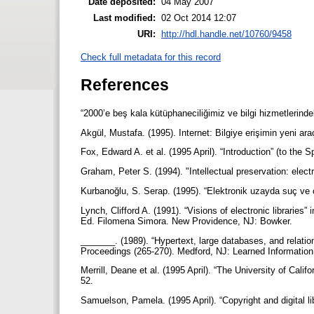
Date deposited:
04 May 2007
Last modified:
02 Oct 2014 12:07
URI:
http://hdl.handle.net/10760/9458
Check full metadata for this record
References
“2000’e beş kala kütüphaneciliğimiz ve bilgi hizmetlerinde
Akgül, Mustafa. (1995). Internet: Bilgiye erişimin yeni a
Fox, Edward A. et al. (1995 April). “Introduction” (to the
Graham, Peter S. (1994). "Intellectual preservation: elect
Kurbanoğlu, S. Serap. (1995). “Elektronik uzayda suç ve 
Lynch, Clifford A. (1991). “Visions of electronic librarie
Ed. Filomena Simora. New Providence, NJ: Bowker.
_______. (1989). “Hypertext, large databases, and relat
Proceedings (265-270). Medford, NJ: Learned Informatio
Merrill, Deane et al. (1995 April). “The University of C
52.
Samuelson, Pamela. (1995 April). “Copyright and digital 