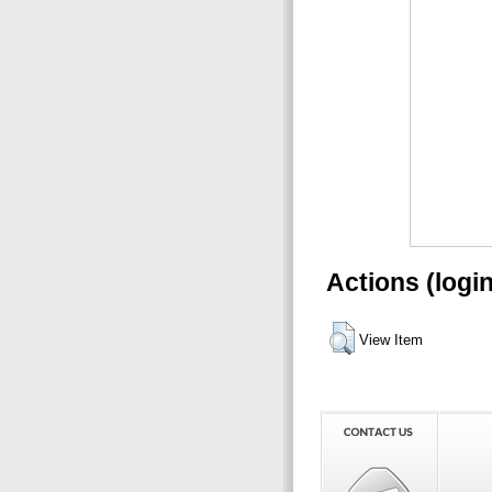
Actions (logi
View Item