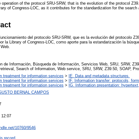
the operation of the protocol SRU-SRW, that is the evolution of the protocol Z3
ary of Congress-LOC, as it contributes for the standardization for the search 
ract
l funcionamiento del protocolo SRU-SRW, que es la evolución del protocolo Z
r la Library of Congress-LOC, como aporte para la estandarización la búsque
s Web.
n de Información, Búsqueda de Información, Servicios Web, SRU, SRW, Z39
 retrieval, Search of Information, Web service, SRU, SRW, Z39.50, SOAP, Pro
on treatment for information services
>
IE. Data and metadata structures.
on treatment for information services
>
IF. Information transfer: protocols, for
on treatment for information services
>
IG. Information presentation: hypertex
GUSTO BERNAL CAMPOS
7
 12:07
andle.net/10760/9546
is record