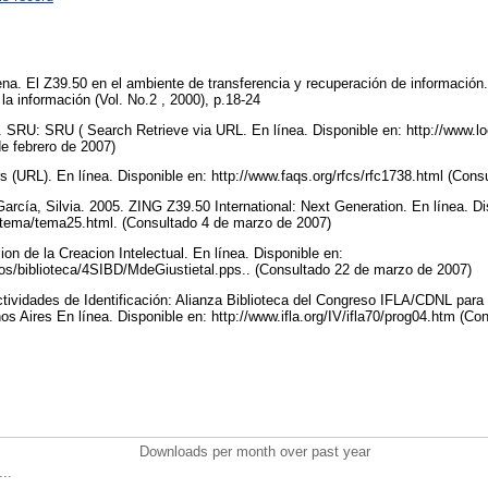
na. El Z39.50 en el ambiente de transferencia y recuperación de información
la información (Vol. No.2 , 2000), p.18-24
. SRU: SRU ( Search Retrieve via URL. En línea. Disponible en: http://www.lo
de febrero de 2007)
 (URL). En línea. Disponible en: http://www.faqs.org/rfcs/rfc1738.html (Con
rcía, Silvia. 2005. ZING Z39.50 International: Next Generation. En línea. Di
tema/tema25.html. (Consultado 4 de marzo de 2007)
ion de la Creacion Intelectual. En línea. Disponible en:
ios/biblioteca/4SIBD/MdeGiustietal.pps.. (Consultado 22 de marzo de 2007)
tividades de Identificación: Alianza Biblioteca del Congreso IFLA/CDNL para
os Aires En línea. Disponible en: http://www.ifla.org/IV/ifla70/prog04.htm (C
Downloads per month over past year
..