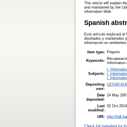
This article will explain 
and maintained by the Libr
information Web.
Spanish abst
Este artículo explicará e
diseñados y mantenidos po
información en ambiente
Item type:
Preprint
Recuperació
Keywords:
Information
I. Informati
Subjects:
I. Informati
I. Informati
Depositing
CESAR AU
user:
Date
24 May 200
deposited:
Last
02 Oct 2014
modified:
URI:
http://hdl.h
Check full metadata for th