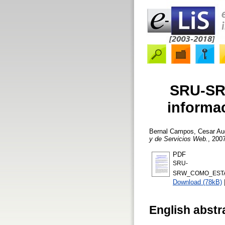
SRU-SRW
informa
Bernal Campos, Cesar Au
y de Servicios Web.
, 2007
PDF
SRU-
SRW_COMO_ESTA
Download (78kB)
English abstr