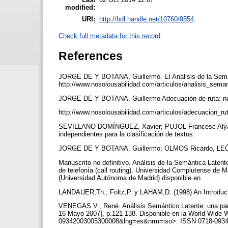
modified:
URI:
http://hdl.handle.net/10760/9554
Check full metadata for this record
References
JORGE DE Y BOTANA, Guillermo. El Análisis de la Semánt
http://www.nosolousabilidad.com/articulos/analisis_sema
JORGE DE Y BOTANA, Guillermo Adecuación de ruta: nue
http://www.nosolousabilidad.com/articulos/adecuacion_r
SEVILLANO DOMÍNGUEZ, Xavier; PUJOL Francesc Alýas
independientes para la clasificación de textos.
JORGE DE Y BOTANA, Guillermo; OLMOS Ricardo, LE
Manuscrito no definitivo. Análisis de la Semántica Latent
de telefonía (call routing). Universidad Complutense de
(Universidad Autónoma de Madrid) disponible en
LANDAUER,Th.; Foltz,P. y LAHAM,D. (1998) An Introduct
VENEGAS V., René. Análisis Semántico Latente: una panor
16 Mayo 2007], p.121-138. Disponible en la World Wide W
09342003005300008&lng=es&nrm=iso>. ISSN 0718-093