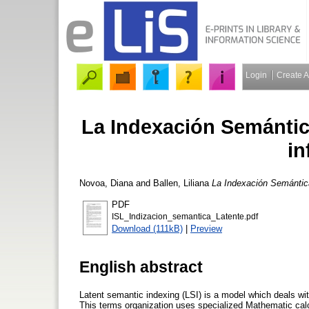
Login
Create 
La Indexación Semántic
in
Novoa, Diana
and
Ballen, Liliana
La Indexación Semántica
PDF
ISL_Indizacion_semantica_Latente.pdf
Download (111kB)
|
Preview
English abstract
Latent semantic indexing (LSI) is a model which deals wi
This terms organization uses specialized Mathematic calc