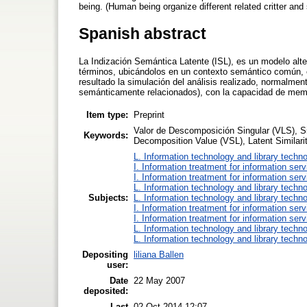
being. (Human being organize different related critter a
Spanish abstract
La Indización Semántica Latente (ISL), es un modelo alt
términos, ubicándolos en un contexto semántico común,
resultado la simulación del análisis realizado, normalmen
semánticamente relacionados), con la capacidad de mem
Item type:
Preprint
Valor de Descomposición Singular (VLS), Si
Keywords:
Decomposition Value (VSL), Latent Similari
L. Information technology and library techn
I. Information treatment for information ser
I. Information treatment for information ser
L. Information technology and library techn
Subjects:
L. Information technology and library techn
I. Information treatment for information ser
I. Information treatment for information ser
L. Information technology and library techn
L. Information technology and library techn
Depositing
liliana Ballen
user:
Date
22 May 2007
deposited:
Last
02 Oct 2014 12:07