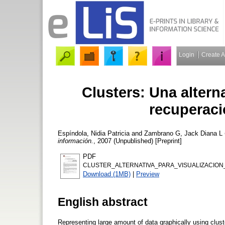
Login
Create 
Clusters: Una alterna
recuperaci
Espíndola, Nidia Patricia
and
Zambrano G, Jack Diana L
información.
, 2007 (Unpublished) [Preprint]
PDF
CLUSTER_ALTERNATIVA_PARA_VISUALIZACION_
Download (1MB)
|
Preview
English abstract
Representing large amount of data graphically using clust