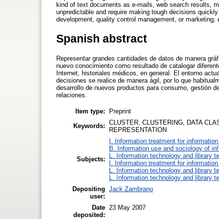
kind of text documents as e-mails, web search results, 
unpredictable and require making tough decisions quickly
development, quality control management, or marketing, d
Spanish abstract
Representar grandes cantidades de datos de manera gráfica
nuevo conocimiento como resultado de catalogar diferen
Internet, historiales médicos, en general. El entorno act
decisiones se realice de manera ágil, por lo que habitua
desarrollo de nuevos productos para consumo, gestión de 
relaciones.
Item type:
Preprint
CLUSTER, CLUSTERING, DATA CLA
Keywords:
REPRESENTATION
I. Information treatment for informatio
B. Information use and sociology of in
L. Information technology and library 
Subjects:
I. Information treatment for informatio
L. Information technology and library 
L. Information technology and library 
Depositing
Jack Zambrano
user:
Date
23 May 2007
deposited: