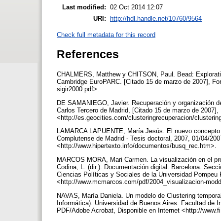
Last modified:
02 Oct 2014 12:07
URI:
http://hdl.handle.net/10760/9564
Check full metadata for this record
References
CHALMERS, Matthew y CHITSON, Paul. Bead: Exploration i
Cambridge EuroPARC. [Citado 15 de marzo de 2007], Form
sigir2000.pdf>.
DE SAMANIEGO, Javier. Recuperación y organización de la
Carlos Tercero de Madrid, [Citado 15 de marzo de 2007],
<http://es.geocities.com/clusteringrecuperacion/clusteri
LAMARCA LAPUENTE, María Jesús. El nuevo concepto de d
Complutense de Madrid - Tesis doctoral, 2007, 01/04/200
<http://www.hipertexto.info/documentos/busq_rec.htm>.
MARCOS MORA, Mari Carmen. La visualización en el proce
Codina, L. (dir.). Documentación digital. Barcelona: Sec
Ciencias Políticas y Sociales de la Universidad Pompeu 
<http://www.mcmarcos.com/pdf/2004_visualizacion-modd
NAVAS, María Daniela. Un modelo de Clustering temporal, 
Informática). Universidad de Buenos Aires. Facultad de 
PDF/Adobe Acrobat, Disponible en Internet <http://www.f