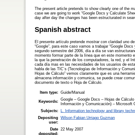
The present article pretends to show clearly one of the ma
case we are going to work “Google Docs y Calculate Sheet
day after day the changes has been estructurated in search
Spanish abstract
El presente artículo pretende mostrar con claridad uno d
“Google”, para este caso vamos a trabajar “Google Docs y
segundo semestre del 2006, día a día se van estructuran
momento formar parte de la línea que en este momento e
la que la penetración de los computadores, la red, y el I
cada día mas en las necesidades de los usuarios de est
habla de las TIC´s (Tecnologías de Información y Comuni
Hojas de Cálculo” vemos claramente que es una herramien
almacena información y comunica, se puede crear comunida
documento de texto o Hoja de Cálculo.
Item type:
Guide/Manual
Google – Google Docs – Hojas de Cálculo –
Keywords:
Información y Comunicación) – Microsoft O
Subjects:
L. Information technology and library tech
Depositing
Wilson Fabian Urriago Guzman
user:
Date
22 May 2007
deposited: