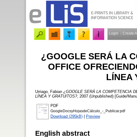
Login
Create 
¿GOOGLE SERÁ LA C
OFFICE OFRECIEND
LÍNEA
Urriago, Fabian
¿GOOGLE SERÁ LA COMPETENCIA DE
LÍNEA Y GRATUITOS?
, 2007 (Unpublished) [Guide/Manu
PDF
GoogleDocsyHojasdeCálculo_-_Publicar.pdf
Download (295kB)
|
Preview
English abstract