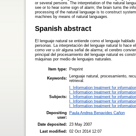
or several persons. The interpretation of the natural langu
see or to hear some sign of alarm; the brain turns the inf
processing of the natural language is to construct sys
machines by means of natural languages.
Spanish abstract
El lenguaje natural se entiende como el lenguaje hablado 
personas. La interpretación del lenguaje natural lo hace e
como ver u oír alguna señal de alarma; el cerebro convier
principal del procesamiento del lenguaje natural es con
máquinas por medio de lenguajes naturales.
Item type:
Preprint
Lenguaje natural, procesamiento, recu
Keywords:
retrieval.
I. Information treatment for informatio
I. Information treatment for informatio
Subjects:
I. Information treatment for informatio
I. Information treatment for informatio
I. Information treatment for informatio
Depositing
Paula Andrea Benavides Cañon
user:
Date deposited:
23 May 2007
Last modified:
02 Oct 2014 12:07