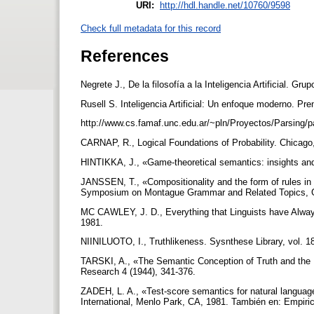
URI:
http://hdl.handle.net/10760/9598
Check full metadata for this record
References
Negrete J., De la filosofía a la Inteligencia Artificial. Gr
Rusell S. Inteligencia Artificial: Un enfoque moderno. Pre
http://www.cs.famaf.unc.edu.ar/~pln/Proyectos/Parsing/p
CARNAP, R., Logical Foundations of Probability. Chicago
HINTIKKA, J., «Game-theoretical semantics: insights an
JANSSEN, T., «Compositionality and the form of rules 
Symposium on Montague Grammar and Related Topics, Gro
MC CAWLEY, J. D., Everything that Linguists have Alway
1981.
NIINILUOTO, I., Truthlikeness. Sysnthese Library, vol. 1
TARSKI, A., «The Semantic Conception of Truth and the
Research 4 (1944), 341-376.
ZADEH, L. A., «Test-score semantics for natural langua
International, Menlo Park, CA, 1981. También en: Empiri