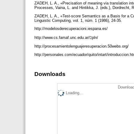
ZADEH, L. A., «Precisation of meaning via translation i
Processes, Vaina, L. and Hintikka, J. (eds.), Dordrecht, 
ZADEH, L. A., «Test-score Semantics as a Basis for a Co
Linguistic Computing, vol. 1, núm. 1 (1986), 24-35.
http://modelosderecuperacioni.iespana.es/
http://www.cs.famaf.unc.edu.ar/pln/
http://procesamientolenguajeresuperacion.50webs.org/
http://personales.com/ecuador/quito/intart/introduccion.
Downloads
Download
Loading...