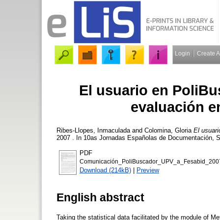
Login
Create 
El usuario en PoliB
evaluación en
Ribes-Llopes, Inmaculada
and
Colomina, Gloria
El usuari
2007 . In 10as Jornadas Españolas de Documentación, S
PDF
Comunicación_PoliBuscador_UPV_a_Fesabid_2007
Download (214kB)
|
Preview
English abstract
Taking the statistical data facilitated by the module of M