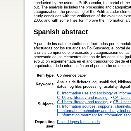
conducted by the users in PoliBuscador, the portal of the 
out. The analysis includes the processing and categorizati
categorization, the processing of the PoliBuscador elemen
study concludes with the verification of the evolution exp
2005, and with some lines for improve the information arch
Spanish abstract
A partir de los datos estadísticos facilitados por el mód
efectuadas por los usuarios en PoliBuscador, el portal de 
análisis comprende el procesado y categorización de las 
procesado de los elementos destino de las consultas (qui
evolución experimentada en el año transcurrido desde el l
arquitectura de la información en el portal a fin de soluci
Item type:
Conference paper
Análisis de ficheros log, usabilidad, bibliot
Keywords:
datos, log files processing, usability, digita
B. Information use and sociology of informa
C. Users, literacy and reading.
>
CA. Use s
C. Users, literacy and reading.
>
CB. User s
Subjects:
H. Information sources, supports, channels
L. Information technology and library techn
I. Information treatment for information ser
Depositing
Ribes-Llopes Inmaculada
user: