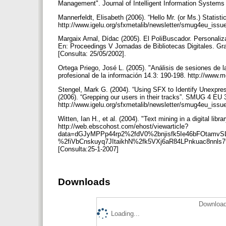
Management". Journal of Intelligent Information Systems
Mannerfeldt, Elisabeth (2006). “Hello Mr. (or Ms.) Statis
http://www.igelu.org/sfxmetalib/newsletter/smug4eu_issu
Margaix Arnal, Dídac (2005). El PoliBuscador. Personaliza
En: Proceedings V Jornadas de Bibliotecas Digitales. Gran
[Consulta: 25/05/2002].
Ortega Priego, José L. (2005). "Análisis de sesiones de 
profesional de la información 14.3: 190-198. http://www.m
Stengel, Mark G. (2004). “Using SFX to Identify Unexpr
(2006). “Grepping our users in their tracks”. SMUG 4 EU 
http://www.igelu.org/sfxmetalib/newsletter/smug4eu_issu
Witten, Ian H., et al. (2004). "Text mining in a digital libra
http://web.ebscohost.com/ehost/viewarticle?
data=dGJyMPPp44rp2%2fdV0%2bnjisfk5Ie46bFOtamvSL
%2fiVbCnskuyq7JItaikhN%2fk5VXj6aR84LPnkuac8nnls
[Consulta:25-1-2007]
Downloads
Download
Loading...