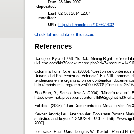
Date
28 May 2007
deposited:
Last
02 Oct 2014 12:07
modified:
URI:
http://hdl.handle.net/10760/9602
Check full metadata for this record
References
Banerjee, Kyle. (1998). "Is Data Mining Right for Your Lib
uk1.csa.com/ids70/view_record.php?id=7&recnum=1&SI
Colomina Fons, G; et al. (2006). “Gestión de contenidos en
Universidad Politécnica de Valencia”. En: VIII Jornadas 
tendencias en la organización de contenidos, documento
http://eprints.rclis.org/archive/00008600/ [Consulta: 25/0
Eíto Brun, R.; Senso, Jose A. (2004). "Minería textual". E
http://www.metapress.com/content/fbl562gdyhutjhd3/fullt
ExLibris. (2005). “User Documentation, MetaLib Versión 3
Keyzer, André; Leu, Ane van der; Popistasu Roxana Mari
statistics and beyond”. SMUG 4 EU 3. 7-8 http://www.ige
2007]
Losiewicz, Paul; Oard, Douglas W., Kostoff, Ronald N. (