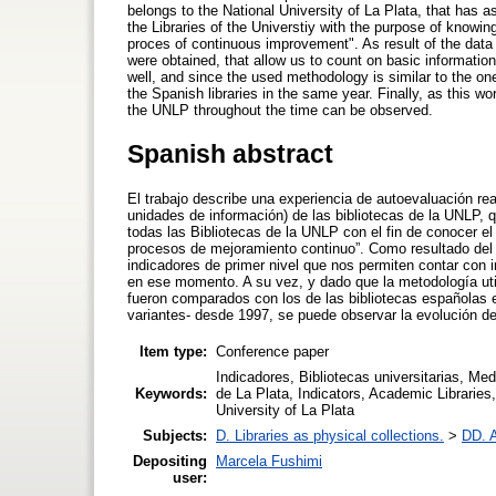
belongs to the National University of La Plata, that has a
the Libraries of the Universtiy with the purpose of knowing
proces of continuous improvement". As result of the data g
were obtained, that allow us to count on basic information
well, and since the used methodology is similar to the 
the Spanish libraries in the same year. Finally, as this wo
the UNLP throughout the time can be observed.
Spanish abstract
El trabajo describe una experiencia de autoevaluación rea
unidades de información) de las bibliotecas de la UNLP, q
todas las Bibliotecas de la UNLP con el fin de conocer el
procesos de mejoramiento continuo”. Como resultado del
indicadores de primer nivel que nos permiten contar con i
en ese momento. A su vez, y dado que la metodología util
fueron comparados con los de las bibliotecas españolas 
variantes- desde 1997, se puede observar la evolución de 
Item type:
Conference paper
Indicadores, Bibliotecas universitarias, Med
Keywords:
de La Plata, Indicators, Academic Libraries
University of La Plata
Subjects:
D. Libraries as physical collections.
>
DD. A
Depositing
Marcela Fushimi
user: