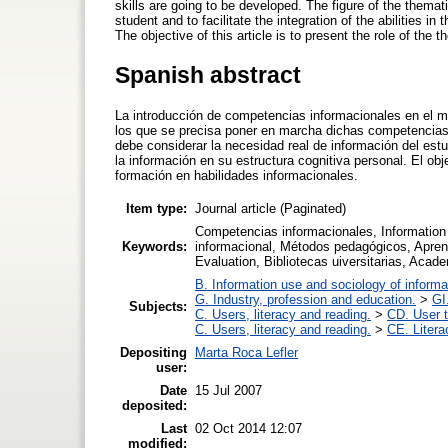
skills are going to be developed. The figure of the themati
student and to facilitate the integration of the abilities i
The objective of this article is to present the role of the t
Spanish abstract
La introducción de competencias informacionales en el m
los que se precisa poner en marcha dichas competencias. 
debe considerar la necesidad real de información del estud
la información en su estructura cognitiva personal. El obje
formación en habilidades informacionales.
Item type:
Journal article (Paginated)
Competencias informacionales, Information li
Keywords:
informacional, Métodos pedagógicos, Aprend
Evaluation, Bibliotecas uiversitarias, Acad
B. Information use and sociology of informa
G. Industry, profession and education.
>
GI
Subjects:
C. Users, literacy and reading.
>
CD. User t
C. Users, literacy and reading.
>
CE. Litera
Depositing
Marta Roca Lefler
user:
Date
15 Jul 2007
deposited:
Last
02 Oct 2014 12:07
modified: