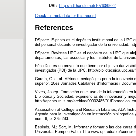
URI:
http://hdl.handle.net/10760/9622
Check full metadata for this record
References
DSpace. E-prints es el depósito institucional de la UPC 
del personal docente e investigador de la universidad. htt
DSpace. Revistes UPC es el depósito de la UPC que aloja 
departamentos, las escuelas y los institutos de la univers
FénixDoc es un proyecto que tiene por objetivo dar visibil
investigador (PDI) de la UPC. http://bibliotecnica.upc.es
García, C. et al. Mètodes pedagògics per a la innovació 
superior. 10es Jornades Catalanes d'Informació i Docum
Vives, Josep. Formación en el uso de la información en la
Biblioteca y Sociedad: experiencias de innovación y mejo
http://eprints.rclis.org/archive/00002485/01/Formacio
Association of College and Research Libraries, ALA Ins
Agenda para la investigación en instrucción bibliogràfica
núm. 8, p. 275-283.
Espinós, M.; Sort, M. Informar y formar o las dos caras 
Universitat Pompeu Fabra. http:www.upf.edu/bib/coneixer