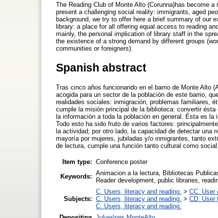
The Reading Club of Monte Alto (Corunna)has become a me
present a challenging social reality: immigrants, aged peop
background, we try to offer here a brief summary of our e
library: a place for all offering equal access to reading 
mainly, the personal implication of library staff in the spr
the existence of a strong demand by different groups (wo
communities or foreigners).
Spanish abstract
Tras cinco años funcionando en el barrio de Monte Alto (A
acogida para un sector de la población de este barrio, q
realidades sociales: inmigración, problemas familiares, é
cumple la misión principal de la biblioteca: convertir ésta
la información a toda la población en general. Ésta es la 
Todo esto ha sido fruto de varios factores: principalmente,
la actividad; por otro lado, la capacidad de detectar una 
mayoría por mujeres, jubiladas y/o inmigrantes, tanto ex
de lectura, cumple una función tanto cultural como social
Item type:
Conference poster
Animacion a la lectura, Bibliotecas Publica
Keywords:
Reader development, public libraries, readi
C. Users, literacy and reading.
>
CC. User c
Subjects:
C. Users, literacy and reading.
>
CD. User t
C. Users, literacy and reading.
Depositing
JuliaeInes MonteAlto