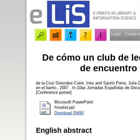
Login
Create 
De cómo un club de lec
de encuentro 
de la Cruz Gonzalez-Cutre, Ines
and
Saurin Parra, Julia
D
en el barrio.
, 2007 . In 10as Jornadas Españolas de Docu
[Conference poster]
Microsoft PowerPoint
Fesabid.ppt
Download (5MB)
English abstract