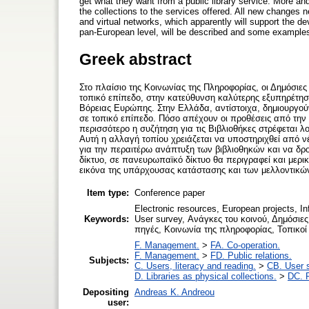
get what they want from a public library service. More a
the collections to the services offered. All new change
and virtual networks, which apparently will support the de
pan-European level, will be described and some examples/a
Greek abstract
Στο πλαίσιο της Κοινωνίας της Πληροφορίας, οι Δημόσιες
τοπικό επίπεδο, στην κατεύθυνση καλύτερης εξυπηρέτηση
Βόρειας Ευρώπης. Στην Ελλάδα, αντίστοιχα, δημιουργούν
σε τοπικό επίπεδο. Πόσο απέχουν οι προθέσεις από την π
περισσότερο η συζήτηση για τις Βιβλιοθήκες στρέφεται λ
Αυτή η αλλαγή τοπίου χρειάζεται να υποστηριχθεί από ν
για την περαιτέρω ανάπτυξη των βιβλιοθηκών και να δρομ
δίκτυο, σε πανευρωπαϊκό δίκτυο θα περιγραφεί και μερ
εικόνα της υπάρχουσας κατάστασης και των μελλοντικών
Item type:
Conference paper
Electronic resources, European projects, Info
Keywords:
User survey, Ανάγκες του κοινού, Δημόσι
πηγές, Κοινωνία της πληροφορίας, Τοπικοί
F. Management.
>
FA. Co-operation.
F. Management.
>
FD. Public relations.
Subjects:
C. Users, literacy and reading.
>
CB. User s
D. Libraries as physical collections.
>
DC. P
Depositing
Andreas K. Andreou
user: