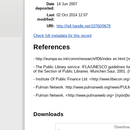
Date
14 Jun 2007
deposited:
Last
02 Oct 2014 12:07
modified:
URI:
http://hdl.handle.net/10760/9678
Check full metadata for this record
References
- http://europa.eu.int/comm/research/fD6/index en.html 
- The Public Library service: IFLA/UNESCO guidelines for
of the Section of Public Libraries.-Munchen:Saur, 2001. 
- Institute Of Public Finance Ltd. <http://www.libecon.o
- Pulman Network. http://www.pulmanweb.org/news/PUL
- Pulman Network, <http://www.pulmanweb.org> [πρόσβα
Downloads
Download