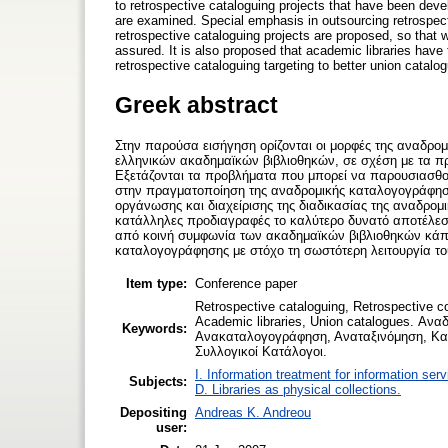
to retrospective cataloguing projects that have been deve
are examined. Special emphasis in outsourcing retrospec
retrospective cataloguing projects are proposed, so that wi
assured. It is also proposed that academic libraries hav
retrospective cataloguing targeting to better union catalo
Greek abstract
Στην παρούσα εισήγηση ορίζονται οι μορφές της αναδρο
ελληνικών ακαδημαϊκών βιβλιοθηκών, σε σχέση με τα 
Εξετάζονται τα προβλήματα που μπορεί να παρουσιασθού
στην πραγματοποίηση της αναδρομικής καταλογογράφησης
οργάνωσης και διαχείρισης της διαδικασίας της αναδρομ
κατάλληλες προδιαγραφές το καλύτερο δυνατό αποτέλεσμ
από κοινή συμφωνία των ακαδημαϊκών βιβλιοθηκών κάπο
καταλογογράφησης με στόχο τη σωστότερη λειτουργία τ
Item type:
Conference paper
Retrospective cataloguing, Retrospective co
Academic libraries, Union catalogues. Α
Keywords:
Ανακαταλογογράφηση, Αναταξινόμηση, Κατ
Συλλογικοί Κατάλογοι.
I. Information treatment for information ser
Subjects:
D. Libraries as physical collections.
Depositing
Andreas K. Andreou
user: