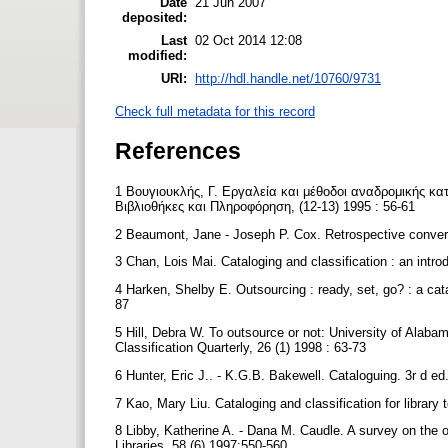
Date
21 Jun 2007
deposited:
Last
02 Oct 2014 12:08
modified:
URI:
http://hdl.handle.net/10760/9731
Check full metadata for this record
References
1 Βουγιουκλής, Γ. Εργαλεία και μέθοδοι αναδρομικής 
Βιβλιοθήκες και Πληροφόρηση, (12-13) 1995 : 56-61
2 Beaumont, Jane - Joseph P. Cox. Retrospective conversi
3 Chan, Lois Mai. Cataloging and classification : an intr
4 Harken, Shelby E. Outsourcing : ready, set, go? : a cata
87
5 Hill, Debra W. To outsource or not: University of Alaba
Classification Quarterly, 26 (1) 1998 : 63-73
6 Hunter, Eric J.. - K.G.B. Bakewell. Cataloguing. 3r d e
7 Kao, Mary Liu. Cataloging and classification for librar
8 Libby, Katherine A. - Dana M. Caudle. A survey on the o
Libraries, 58 (6) 1997:550-560