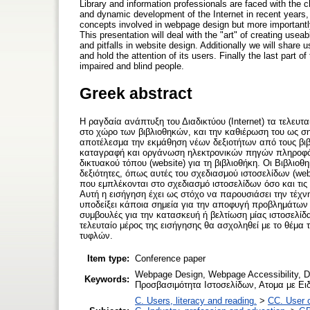
Library and information professionals are faced with the 
and dynamic development of the Internet in recent years,
concepts involved in webpage design but more importantly
This presentation will deal with the "art" of creating us
and pitfalls in website design. Additionally we will share 
and hold the attention of its users. Finally the last part o
impaired and blind people.
Greek abstract
Η ραγδαία ανάπτυξη του Διαδικτύου (Internet) τα τελε
στο χώρο των βιβλιοθηκών, και την καθιέρωση του ως σημ
αποτέλεσμα την εκμάθηση νέων δεξιοτήτων από τους βιβ
καταγραφή και οργάνωση ηλεκτρονικών πηγών πληροφόρη
δικτυακού τόπου (website) για τη βιβλιοθήκη. Οι Βιβλιο
δεξιότητες, όπως αυτές του σχεδιασμού ιστοσελίδων (we
που εμπλέκονται στο σχεδιασμό ιστοσελίδων όσο και τι
Αυτή η εισήγηση έχει ως στόχο να παρουσιάσει την τέχν
υποδείξει κάποια σημεία για την αποφυγή προβλημάτων
συμβουλές για την κατασκευή ή βελτίωση μίας ιστοσελίδ
τελευταίο μέρος της εισήγησης θα ασχοληθεί με το θέμ
τυφλών.
Item type:
Conference paper
Webpage Design, Webpage Accessibility, Di
Keywords:
Προσβασιμότητα Ιστοσελίδων, Ατομα με Ειδ
C. Users, literacy and reading.
>
CC. User c