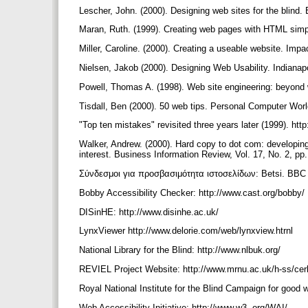
Lescher, John. (2000). Designing web sites for the blind
Maran, Ruth. (1999). Creating web pages with HTML simpl
Miller, Caroline. (2000). Creating a useable website. Imp
Nielsen, Jakob (2000). Designing Web Usability. Indianap
Powell, Thomas A. (1998). Web site engineering: beyond 
Tisdall, Ben (2000). 50 web tips. Personal Computer Worl
"Top ten mistakes" revisited three years later (1999). ht
Walker, Andrew. (2000). Hard copy to dot com: developing
interest. Business Information Review, Vol. 17, No. 2, pp
Σύνδεσμοι για προσβασιμότητα ιστοσελίδων: Betsi. BBC 
Bobby Accessibility Checker: http://www.cast.org/bobby/
DISinHE: http://www.disinhe.ac.uk/
LynxViewer http://www.delorie.com/web/lynxview.htrnl
National Library for the Blind: http://www.nlbuk.org/
REVIEL Project Website: http://www.mrnu.ac.uk/h-ss/cerl
Royal National Institute for the Blind Campaign for good 
Web Accessibility Initiative: http://www.w3 .org/WAI/