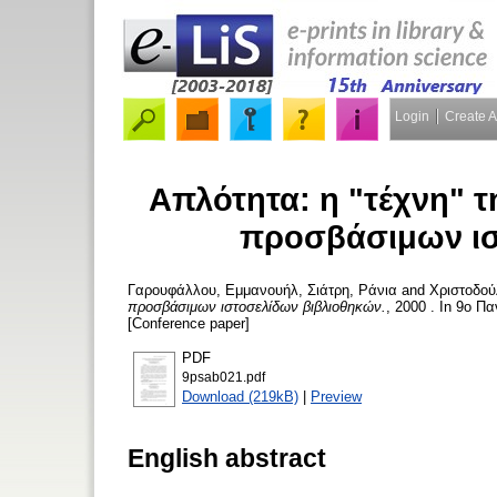
Login
Create 
Απλότητα: η "τέχνη" τ
προσβάσιμων ισ
Γαρουφάλλου, Εμμανουήλ
,
Σιάτρη, Ράνια
and
Χριστοδού
προσβάσιμων ιστοσελίδων βιβλιοθηκών.
, 2000 . In 9ο 
[Conference paper]
PDF
9psab021.pdf
Download (219kB)
|
Preview
English abstract