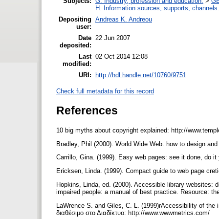
Subjects:
G. Industry, profession and education.
>
GB
H. Information sources, supports, channels
Depositing
Andreas K. Andreou
user:
Date
22 Jun 2007
deposited:
Last
02 Oct 2014 12:08
modified:
URI:
http://hdl.handle.net/10760/9751
Check full metadata for this record
References
10 big myths about copyright explained: http://www.tem
Bradley, Phil (2000). World Wide Web: how to design and
Carrillo, Gina. (1999). Easy web pages: see it done, do it
Ericksen, Linda. (1999). Compact guide to web page cre
Hopkins, Linda, ed. (2000). Accessible library websites: de
impaired people: a manual of best practice. Resource: th
LaWrence S. and Giles, C. L. (1999)rAccessibility of the 
διαθέσιμο στο Διαδίκτυο: http://www.wwwmetrics.com/