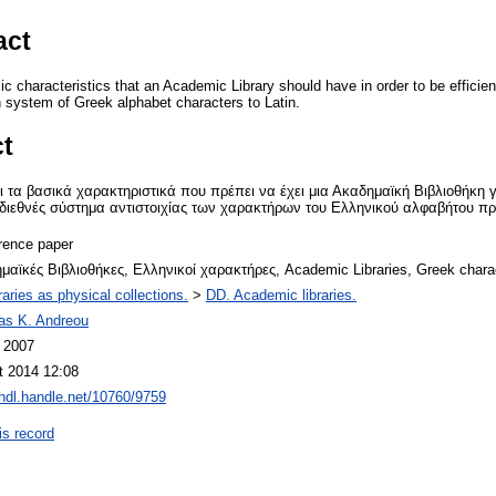
act
ic characteristics that an Academic Library should have in order to be efficien
ion system of Greek alphabet characters to Latin.
ct
 τα βασικά χαρακτηριστικά που πρέπει να έχει μια Ακαδημαϊκή Βιβλιοθήκη γ
διεθνές σύστημα αντιστοιχίας των χαρακτήρων του Ελληνικού αλφαβήτου προ
rence paper
μαϊκές Βιβλιοθήκες, Ελληνικοί χαρακτήρες, Academic Libraries, Greek chara
raries as physical collections.
>
DD. Academic libraries.
as K. Andreou
l 2007
t 2014 12:08
/hdl.handle.net/10760/9759
is record