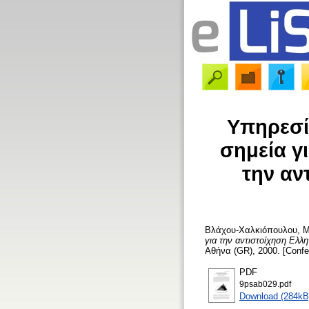
Υπηρεσί
σημεία γ
την αν
Βλάχου-Χαλκιόπουλου, Μ
για την αντιστοίχηση Ελλ
Αθήνα (GR), 2000. [Confe
PDF
9psab029.pdf
Download (284kB