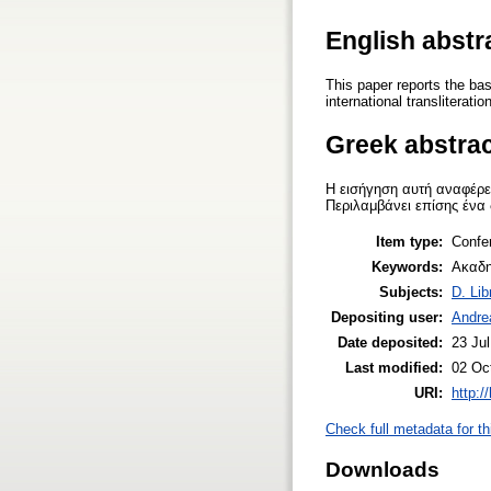
English abstr
This paper reports the bas
international transliterat
Greek abstra
Η εισήγηση αυτή αναφέρει
Περιλαμβάνει επίσης ένα 
Item type:
Confe
Keywords:
Ακαδη
Subjects:
D. Lib
Depositing user:
Andre
Date deposited:
23 Ju
Last modified:
02 Oc
URI:
http:/
Check full metadata for th
Downloads