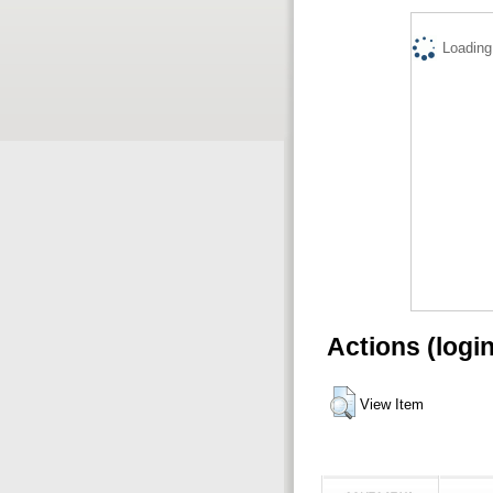
Loading.
Actions (logi
View Item