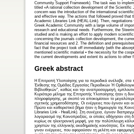
Community Support Framework). The task was to implement
titled «A rational collection development of the Scientif
concern was the introduction of the international scientifi
and effective way. The actions that followed proved that t
Academic Libraries Link (HEAL-Link). Then, negotiations 
Greek Academic Community with a large volume of important
research and educational needs. Furthermore, the Steerin
studied and is making an effort to apply modern scientific
concerning the journals collection development, the cur
financial resources and 2. The definition and prerequisites
fact that the project took off immediately (with the absor
mentioned scientific material • the necessity for the coo
the current developments and extent its actions to other f
Greek abstract
Η Επιτροπή Υλοποίησης για τα περιοδι­κά ανέλαβε, στα 
Έκθεσης της Ομάδας Εργασίας Πε­ριοδικών Ή Ορθολογι
Βιβλιοθηκών", καθώς και την αναπροσαρμογή, εμπλουτισ
Κυριότερο μέλημα της Επιτροπής Υλο­ποίησης ήταν η δυν
πληροφόρησης, με σκοπό να αποκο­μίσουν το μεγαλύτερο
σχετικής χρηματοδότησης. Οι ενέργειες που έγιναν και οι 
Πρώτο και καθοριστικό βήμα ήταν η δη­μιουργία της Κοι
Libraries Link - HealLink). Στη συ­νέχεια, έγιναν διαπρα
λογαριασμό της Κοινοπραξί­ας, οι οποίες οδήγησαν στη δ
κυρίως σε ηλε­κτρονική μορφή, για την πολύπλευρη κά­
χρηστών της ελληνικής ακαδημαϊκής κοινότητας. Εκ παρα
γιναν ενέργειες, που αφορούσαν τη με­λέτη και εφαρμογ