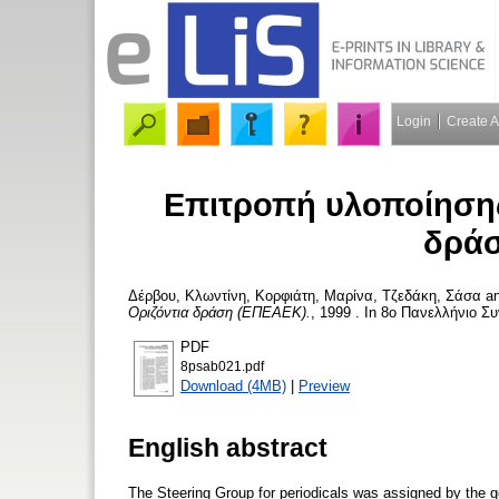
Login
Create 
Επιτροπή υλοποίησης 
δρά
Δέρβου, Κλωντίνη
,
Κορφιάτη, Μαρίνα
,
Τζεδάκη, Σάσα
a
Οριζόντια δράση (ΕΠΕΑΕΚ).
, 1999 . In 8ο Πανελλήνιο Σ
PDF
8psab021.pdf
Download (4MB)
|
Preview
English abstract
The Steering Group for periodicals was assigned by the go