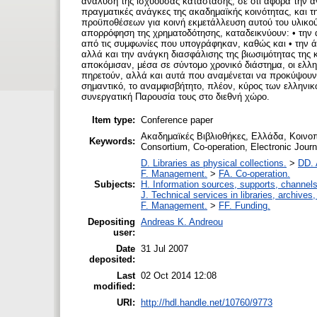
ανάλυση της ισχύουσας κατάστασης, σε ότι αφορά την αν
πραγματικές ανάγκες της ακαδημαϊκής κοινότητας, και την
προϋποθέσεων για κοινή εκμετάλλευση αυτού του υλικού, 
απορρόφηση της χρηματοδότησης, καταδεικνύουν: • την 
από τις συμφωνίες που υπογράφηκαν, καθώς και • την άμ
αλλά και την ανάγκη διασφάλισης της βιωσιμότητας της 
αποκόμισαν, μέσα σε σύντομο χρονικό διάστημα, οι ελλην
πηρετούν, αλλά και αυτά που αναμένε­ται να προκύψουν, 
σημαντικό, το αναμφισβήτητο, πλέον, κύρος των ελληνι
συνεργατική Παρουσία τους στο διεθνή χώρο.
Item type:
Conference paper
Ακαδημαϊκές Βιβλιοθήκες, Ελλάδα, Κοινοπ
Keywords:
Consortium, Co-operation, Electronic Journ
D. Libraries as physical collections.
>
DD. 
F. Management.
>
FA. Co-operation.
Subjects:
H. Information sources, supports, channels
J. Technical services in libraries, archive
F. Management.
>
FF. Funding.
Depositing
Andreas K. Andreou
user:
Date
31 Jul 2007
deposited:
Last
02 Oct 2014 12:08
modified:
URI:
http://hdl.handle.net/10760/9773