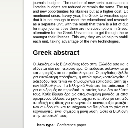
journals' budgets. The number of new serial publications is
libraries' budgets are reduced or remain the same. The ra
and new opportunities for libraries but at a higher cost. L
mentioned crisis. Every year, the Greek Universities spen
that it is not enough to meet the educational and researc
as a separate unit, with the result that there is a lot of du
for major journal titles there are no subscriptions in Gr
alternative for the Greek Universities to get through the c
amongst their libraries. This way they would help to stabi
each unit, taking advantage of the new technologies.
Greek abstract
Οι Ακαδημαϊκές Βιβλιοθήκες τόσο στην Ελλάδα όσο και σ
οξύνεται όλο και περισσότερο. Οι εκδόσεις αυξάνονται 
και περιορίζονται οι προϋπολογισμοί. Οι ραγδαίες εξελί
για ευ­κολότερη πρόσβαση, η οποία όμως κο­στολογείται ό
αδιεξόδου που τείνει να δημιουργηθεί ε­στιάζεται αυτή 
των Βιβλιοθηκών. Τα Ελληνικά Ανώτατα Εκπαιδευτικά Ι­
για συνδρομές σε περιοδικά, οι οποίες όμως δεν καλύπτ
τους. Κάθε ίδρυμα δρα ως απομονωμένη μονάδα με αποτέ
ορισμένους άλλους να μην υπάρχει το επιθυμητό επίπεδ
αποδοχή της ιδέας για συνεργασία -κοινοπραξία μεταξύ τ
των συνδρομών και ταυ­τόχρονα να διευρύνει το φάσμα π
τεχνολογίες, είναι σήμερα η μόνη λύση, ώστε οι Βιβλιο­
στην α­ποστολή τους.
Item type:
Conference paper