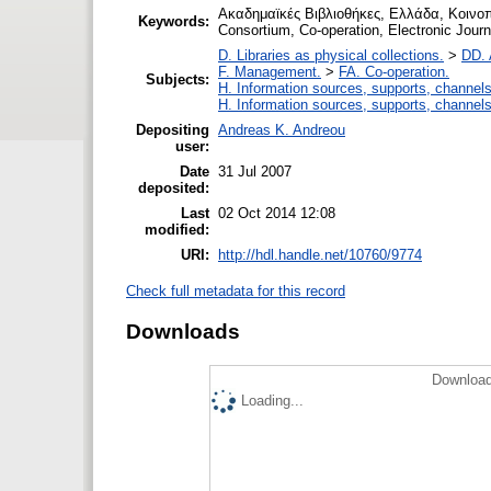
Ακαδημαϊκές Βιβλιοθήκες, Ελλάδα, Κοινοπ
Keywords:
Consortium, Co-operation, Electronic Journ
D. Libraries as physical collections.
>
DD. 
F. Management.
>
FA. Co-operation.
Subjects:
H. Information sources, supports, channels
H. Information sources, supports, channels
Depositing
Andreas K. Andreou
user:
Date
31 Jul 2007
deposited:
Last
02 Oct 2014 12:08
modified:
URI:
http://hdl.handle.net/10760/9774
Check full metadata for this record
Downloads
Download
Loading...