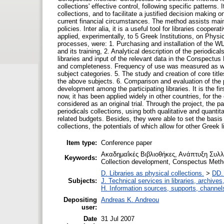
collections' effective control, following specific patterns. I
collections, and to facilitate a justified decision makin
current financial circumstances. The method assists mai
policies. Inter alia, it is a useful tool for libraries coo
applied, experimentally, to 5 Greek Institutions, on Physi
processes, were: 1. Purchasing and installation of the WL
and its training, 2. Analytical description of the periodica
libraries and input of the relevant data in the Conspectus F
and completeness. Frequency of use was measured as well.
subject categories. 5. The study and creation of core titles
the above subjects. 6. Comparison and evaluation of the 
development among the participating libraries. It is the fir
now, it has been applied widely in other countries, for the 
considered as an original trial. Through the project, the pa
periodicals collections, using both qualitative and quantita
related budgets. Besides, they were able to set the basis 
collections, the potentials of which allow for other Greek 
Item type:
Conference paper
Ακαδημαΐκές Βιβλιοθήκες, Ανάπτυξη Συλλ
Keywords:
Collection development, Conspectus Met
D. Libraries as physical collections.
>
DD. 
Subjects:
J. Technical services in libraries, archiv
H. Information sources, supports, channel
Depositing
Andreas K. Andreou
user:
Date
31 Jul 2007