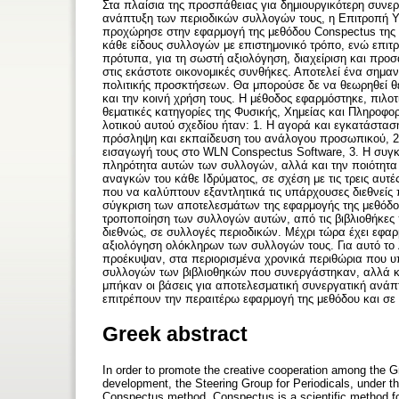
Στα πλαίσια της προσπάθειας για δη­μιουργικότερη συνε
ανάπτυξη των περιοδι­κών συλλογών τους, η Επιτροπή Υ
προχώρησε στην εφαρ­μογή της μεθόδου Conspectus της 
κάθε είδους συλλογών με επιστημονικό τρό­πο, ενώ επιτρ
πρότυπα, για τη σωστή αξιολόγη­ση, διαχείριση και προσ
στις εκάστοτε οικο­νομικές συνθήκες. Αποτελεί ένα σημα
πο­λιτικής προσκτήσεων. Θα μπορούσε δε να θεωρηθεί θε
και την κοινή χρήση τους. Η μέθοδος εφαρμόστηκε, πιλοτ
θεματικές κατη­γορίες της Φυσικής, Χημείας και Πληρο­φ
λοτικού αυτού σχεδίου ήταν: 1. Η αγορά και εγκατάσταση
πρό­σληψη και εκπαίδευση του ανάλο­γου προσωπικού, 2
εισαγωγή τους στο WLN Conspe­ctus Software, 3. Η συγκέ
πληρότητα αυτών των συλλογών, αλλά και την ποιότητα 
αναγκών του κάθε Ιδρύμα­τος, σε σχέση με τις τρεις αυτέ
που να καλύπτουν εξα­ντλητικά τις υπάρχουσες διεθνείς π
σύγκριση των αποτελεσμάτων της εφαρμο­γής της μεθόδο
τροποποίηση των συλ­λογών αυτών, από τις βιβλιοθήκε
διεθνώς, σε συλλογές πε­ριοδικών. Μέχρι τώρα έχει εφα
αξιολόγηση ολό­κληρων των συλλογών τους. Για αυτό το
προέκυψαν, στα περιο­ρισμένα χρονικά περιθώρια που υπ
συλλογών των βιβλιοθηκών που συνεργάστηκαν, αλλά και
μπήκαν οι βάσεις για αποτελε­σματική συνεργατική ανά
επιτρέπουν την πε­ραιτέρω εφαρμογή της μεθόδου και σε 
Greek abstract
In order to promote the creative cooperation among the Gre
development, the Steering Group for Periodicals, under t
Conspectus method. Conspectus is a scientific method for 