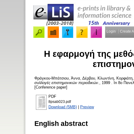
Login
Create 
Η εφαρμογή της μεθό
επιστημο
Φράγκου-Μπάτσιου, Άννα
,
Δέρβου, Κλωντίνη
,
Κορφιάτη
συλλογές επιστημονικών περιοδικών.
, 1999 . In 8ο Παν
[Conference paper]
PDF
8psab023.pdf
Download (5MB)
|
Preview
English abstract