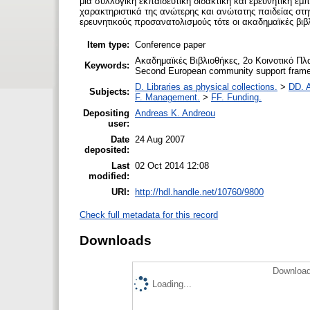
μια συλλογική εκπαιδευτική διδακτική και ερευνητική εμπ
χαρακτηριστικά της ανώτερης και ανώτατης παιδείας στ
ερευνητικούς προσανατολισμούς τότε οι ακαδημαϊκές βιβ
Item type:
Conference paper
Ακαδημαϊκές Βιβλιοθήκες, 2ο Κοινοτικό Πλα
Keywords:
Second European community support frame
D. Libraries as physical collections.
>
DD. A
Subjects:
F. Management.
>
FF. Funding.
Depositing
Andreas K. Andreou
user:
Date
24 Aug 2007
deposited:
Last
02 Oct 2014 12:08
modified:
URI:
http://hdl.handle.net/10760/9800
Check full metadata for this record
Downloads
Download
Loading...