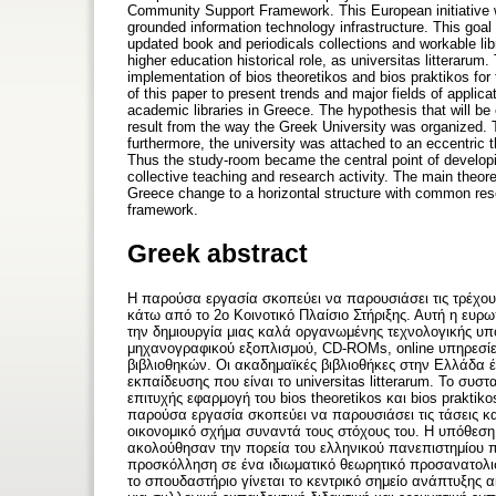
Community Support Framework. This European initiative wil
grounded information technology infrastructure. This go
updated book and periodicals collections and workable lib
higher education historical role, as universitas litterarum
implementation of bios theoretikos and bios praktikos for
of this paper to present trends and major fields of applic
academic libraries in Greece. The hypothesis that will be 
result from the way the Greek University was organized. T
furthermore, the university was attached to an eccentric 
Thus the study-room became the central point of developi
collective teaching and research activity. The main theorem
Greece change to a horizontal structure with common resea
framework.
Greek abstract
Η παρούσα εργασία σκοπεύει να παρουσιάσει τις τρέχουσε
κάτω από το 2ο Κοινοτικό Πλαίσιο Στήριξης. Αυτή η ευρ
την δημιουργία μιας καλά οργανωμένης τεχνολογικής υπο
μηχανογραφικού εξοπλισμού, CD-ROMs, online υπηρεσίες,
βιβλιοθηκών. Οι ακαδημαϊκές βιβλιοθήκες στην Ελλάδα 
εκπαίδευσης που είναι το universitas litterarum. To συστ
επιτυχής εφαρμογή του bios theoretikos και bios prakti
παρούσα εργασία σκοπεύει να παρουσιάσει τις τάσεις κ
οικονομικό σχήμα συναντά τους στόχους του. Η υπόθεση 
ακολούθησαν την πορεία του ελληνικού πανεπιστημίου π
προσκόλληση σε ένα ιδιωματικό θεωρητικό προσανατολι
το σπουδαστήριο γίνεται το κεντρικό σημείο ανάπτυξη