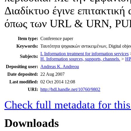
Διαδίκτυο έγινε επιτακτικ
όπως των URL & URN, PUR
Item type:
Conference paper
Keywords:
Ταυτότητα ψηφιακών αντικειμένων, Digital object
I. Information treatment for information services
Subjects:
H. Information sources, supports, channels.
>
HP.
Depositing user:
Andreas K. Andreou
Date deposited:
22 Aug 2007
Last modified:
02 Oct 2014 12:08
URI:
http://hdl.handle.net/10760/9802
Check full metadata for this
Downloads