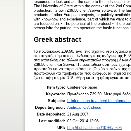
resources to look and act the same to the individual user
The University of Crete within the context of the 2nd Co
production, its own Z39.50 client/server software. The fu
products of other European projects, or publicly available
with know-how and experience, part of which we want to d
are focused on: • The potential of the protocol • The pr
prerequisite for putting into operation the basic functionali
Greek abstract
Το πρωτόκολλο Ζ39.50, είναι ένα σχετικά νέο εργαλείο 
στρατηγικής σημασίας επένδυση για τις ανάγκες της Βι
στα αποτελέσματα άλλων ευρωπαϊκών προγραμμάτων όπως
Ζ39.50 client και Server. Η προσπάθεια αυτή μας έχει ε
προσπαθούμε να παρουσιάσουμε. Οι κύριοι στόχοι της παρ
πρωτόκολλο -τα προβλήματα που αναφύονται σήμερα κατ
έχει υπόψη της μια βιβλιοθήκη κατά τη φάση εγκατάστασ
Item type:
Conference paper
Keywords:
Πρωτόκολλο Z39.50, Μεταφορά δεδομέ
Subjects:
I. Information treatment for informati
Depositing user:
Andreas K. Andreou
Date deposited:
21 Aug 2007
Last modified:
02 Oct 2014 12:08
URI:
http://hdl.handle.net/10760/9803