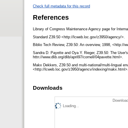
Check full metadata for this record
References
Library of Congress Maintenance Agency page for Interna
Standard Z39.50 <http://lcweb.loc.gov/z3950/agency/>.
Biblio Tech Review, Z39.50: An overview, 1998, <http://
Sandra D. Payette and Oya Y. Rieger, Z39.50: The User's
httn://www.dlib.org/dlib/april97/cornell/04pavette.html>.
Makx Dekkers, Z39.50 and multi-national/multi-lingual en
<http://lcweb.loc.gov/z3950/agencv/indexing/makx.html>
Downloads
Download
Loading...