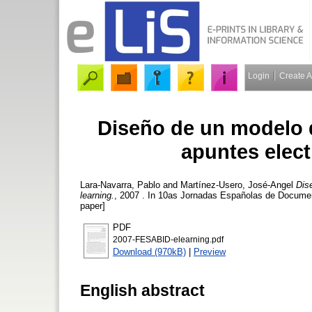
Login
Create 
Diseño de un modelo 
apuntes elect
Lara-Navarra, Pablo
and
Martínez-Usero, José-Angel
Dis
learning.
, 2007 . In 10as Jornadas Españolas de Docume
paper]
PDF
2007-FESABID-elearning.pdf
Download (970kB)
|
Preview
English abstract