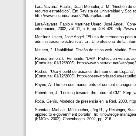
Lara-Navarra, Pablo.; Duart Montoliu, J. M. “Gestión de 
recurso estratégico”. En: Revista de Universidad y Socie
http://www.uoc.edu/rusc/2/2/dt/esp/lara.pdf
Lara-Navarra, Pablo y Martínez Usero, José Angel. “Comerci
información, 2002, vol. 11, n. 6, pp. 408–420. http://ww
Martínez Usero, José Angel. “El uso de metadatos para me
administración electrónica”. En: El profesional de la info
Nielsen, J. Usabilidad. Diseño de sitios web. Madrid, Pre
Ramos Simón, L. Fernando. “DRM: Protección versus accesi
[Consulta: 01/12/2006]. http://www.hipertext.net/web/pa
Red.es. “Uso y perfil de usuarios de Internet en España”
[Consulta: 01/12/2006]. http://observatorio.red.es/estud
Rhyno, A. The ten commandments of content management, 
Robertson, J. “Looking towards the future of CM”. Step 
Roca, Genís. Modelos de presencia en la Red, 2003. htt
Sonntag, Michael; Mühlbacher, Jörg R.; y Reisinger, Sus
applied to e-government portals”. In: Knowledge managem
(KMGov-2002), Copenhagen. 2002, pp. 216.