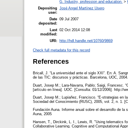
G. Industry, profession and education.
>
Depositing
José Angel Martínez Usero
user:
Date
09 Jul 2007
deposited:
Last
02 Oct 2014 12:08
modified:
URI:
http://hdl.handle.net/10760/9869
Check full metadata for this record
References
Bricall, J. “La universidad ante el siglo XXI”. En: A. San
de las TIC: discursos y prácticas. Barcelona, UOC, 2004
Duart, Josep M.; Lara-Navarra, Pablo; Saigi, Francesc. “
[artículo en línea]. UOC. [Consulta: 01/12/2006]. http:/
Duart, Josep M.; Lupiañez, Francisco. “E-strategias en la
Sociedad del Conocimiento (RUSC), 2005, vol. 2, n. 1. [C
Fundación Auna. Informe anual sobre el desarrollo de la
Auna, 2005
Hansen, T., Dirckink, L. I., Lewis, R. "Using telematics fo
Collaborative Learning. Cognitive and Computational Ap