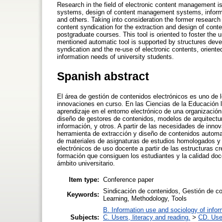
Research in the field of electronic content management is g
systems, design of content management systems, informat
and others. Taking into consideration the former research
content syndication for the extraction and design of conte
postgraduate courses. This tool is oriented to foster the 
mentioned automatic tool is supported by structures devel
syndication and the re-use of electronic contents, oriente
information needs of university students.
Spanish abstract
El área de gestión de contenidos electrónicos es uno de
innovaciones en curso. En las Ciencias de la Educación lo
aprendizaje en el entorno electrónico de una organización 
diseño de gestores de contenidos, modelos de arquitectu
información, y otros. A partir de las necesidades de inno
herramienta de extracción y diseño de contenidos automa
de materiales de asignaturas de estudios homologados y p
electrónicos de uso docente a partir de las estructuras cre
formación que consiguen los estudiantes y la calidad doc
ámbito universitario.
Item type:
Conference paper
Sindicación de contenidos, Gestión de co
Keywords:
Learning, Methodology, Tools
B. Information use and sociology of infor
Subjects:
C. Users, literacy and reading.
>
CD. User