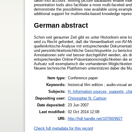
taken into account. Moving picture databases enable inde
presentation tools also facilitate a more multi-faceted a
demonstrate the possibilities now available using examples
additional support for multimedia-based knowledge repres
German abstract
Schon seit geraumer Zeit gibt es unter Historikern eine k
wird zu Recht gefordert, daß die Verwertbarkeit von AV-
quellenkritische Analyse mit entsprechender Dokumentat
und persönlichkeitsrechtliche Gesichtspunkte zu berück
Annotationen sehr viel besser durchgeführt werden, als 
entsprechenden Online-Präsentationsmöglichkeiten die erz
Aufsatz soll exemplarisch die vorhandenen Möglichkeiten a
Neuere technische Plattformen unterstützen dabei die Mul
Item type:
Conference paper
Keywords:
historical film edition ; audio-visual 
Subjects:
H. Information sources, supports, ch
Depositing user:
Christopher N. Carlson
Date deposited:
23 Jun 2007
Last modified:
02 Oct 2014 12:08
URI:
http://hdl.handle.net/10760/9927
Check full metadata for this record