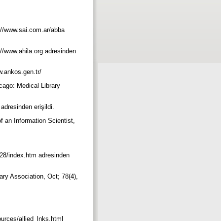
://www.sai.com.ar/abba
://www.ahila.org adresinden
w.ankos.gen.tr/
cago: Medical Library
adresinden erişildi.
 an Information Scientist,
/s28/index.htm adresinden
rary Association, Oct; 78(4),
urces/allied_lnks.html