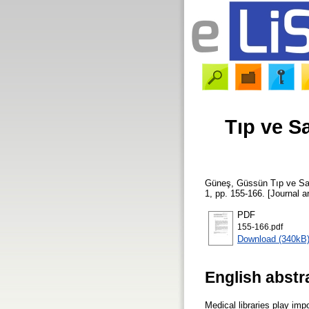
Tıp ve S
Güneş, Güssün
Tıp ve Sağ
1, pp. 155-166. [Journal ar
PDF
155-166.pdf
Download (340kB
English abstr
Medical libraries play impo