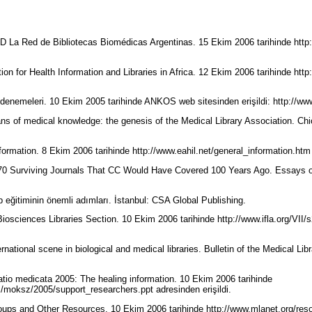
La Red de Bibliotecas Biomédicas Argentinas. 15 Ekim 2006 tarihinde http
ion for Health Information and Libraries in Africa. 12 Ekim 2006 tarihinde http
 denemeleri. 10 Ekim 2005 tarihinde ANKOS web sitesinden erişildi: http://ww
ans of medical knowledge: the genesis of the Medical Library Association. Chi
ormation. 8 Ekim 2006 tarihinde http://www.eahil.net/general_information.htm 
170 Surviving Journals That CC Would Have Covered 100 Years Ago. Essays of
p eğitiminin önemli adımları. İstanbul: CSA Global Publishing.
Biosciences Libraries Section. 10 Ekim 2006 tarihinde http://www.ifla.org/VII
rnational scene in biological and medical libraries. Bulletin of the Medical Lib
atio medicata 2005: The healing information. 10 Ekim 2006 tarihinde
es/moksz/2005/support_researchers.ppt adresinden erişildi.
oups and Other Resources. 10 Ekim 2006 tarihinde http://www.mlanet.org/reso