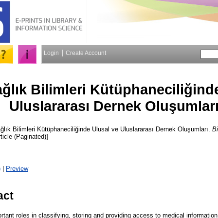
Login
Create Account
ağlık Bilimleri Kütüphaneciliğind
Uluslararası Dernek Oluşumlar
lık Bilimleri Kütüphaneciliğinde Ulusal ve Uluslararası Dernek Oluşumları.
Bi
ticle (Paginated)]
)
|
Preview
act
rtant roles in classifying, storing and providing access to medical information.