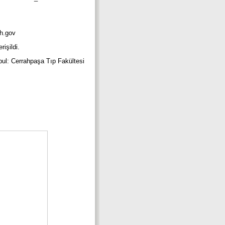
nih.gov
rişildi.
nbul: Cerrahpaşa Tıp Fakültesi