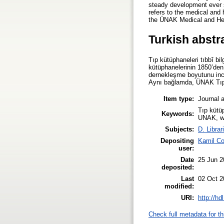
steady development ever s
refers to the medical and 
the ÜNAK Medical and He
Turkish abstr
Tıp kütüphaneleri tıbbî bi
kütüphanelerinin 1850’den
dernekleşme boyutunu ince
Aynı bağlamda, ÜNAK Tıp v
Item type:
Journal a
Tıp kütüp
Keywords:
UNAK, wo
Subjects:
D. Librar
Depositing
Kamil Co
user:
Date
25 Jun 2
deposited:
Last
02 Oct 2
modified:
URI:
http://h
Check full metadata for th