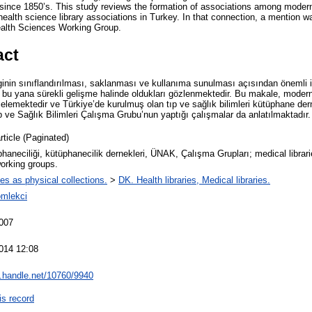
ince 1850’s. This study reviews the formation of associations among modern 
health science library associations in Turkey. In that connection, a mention 
alth Sciences Working Group.
act
lginin sınıflandırılması, saklanması ve kullanıma sunulması açısından önemli i
 bu yana sürekli gelişme halinde oldukları gözlenmektedir. Bu makale, modern
lemektedir ve Türkiye’de kurulmuş olan tıp ve sağlık bilimleri kütüphane der
e Sağlık Bilimleri Çalışma Grubu’nun yaptığı çalışmalar da anlatılmaktadır.
rticle (Paginated)
haneciliği, kütüphanecilik dernekleri, ÜNAK, Çalışma Grupları; medical librarie
rking groups.
ies as physical collections.
>
DK. Health libraries, Medical libraries.
mlekci
007
014 12:08
dl.handle.net/10760/9940
is record