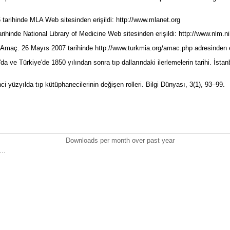
tarihinde MLA Web sitesinden erişildi: http://www.mlanet.org
rihinde National Library of Medicine Web sitesinden erişildi: http://www.nlm.
). Amaç. 26 Mayıs 2007 tarihinde http://www.turkmia.org/amac.php adresinden e
da ve Türkiye'de 1850 yılından sonra tıp dallarındaki ilerlemelerin tarihi. İsta
nci yüzyılda tıp kütüphanecilerinin değişen rolleri. Bilgi Dünyası, 3(1), 93–99.
Downloads per month over past year
..