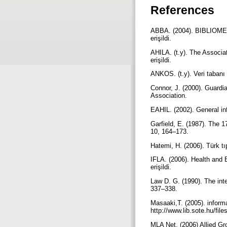
References
ABBA. (2004). BIBLIOMED 
erişildi.
AHILA. (t.y). The Associat
erişildi.
ANKOS. (t.y). Veri tabanı
Connor, J. (2000). Guardi
Association.
EAHIL. (2002). General inf
Garfield, E. (1987). The 
10, 164–173.
Hatemi, H. (2006). Türk tı
IFLA. (2006). Health and 
erişildi.
Law D. G. (1990). The inte
337–338.
Masaaki,T. (2005). inform
http://www.lib.sote.hu/fil
MLA Net. (2006) Allied Gr