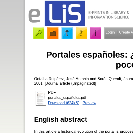
Login
Create 
Portales españoles:
poc
Ontalba-Ruipérez, José-Antonio
and
Baró i Queralt, Jau
2001. [Journal article (Unpaginated)]
PDF
portales_españoles.pdf
Download (624kB)
|
Preview
English abstract
In this article a historical evolution of the portal is pro