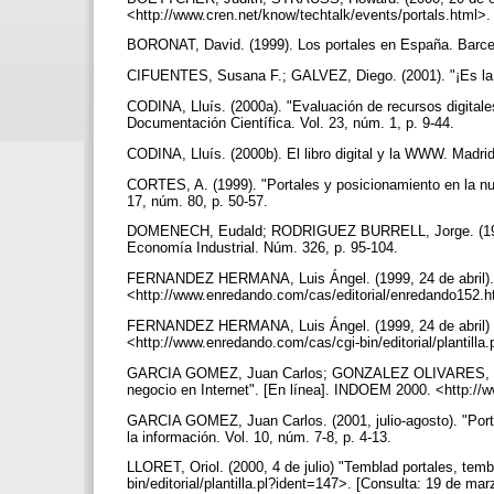
<http://www.cren.net/know/techtalk/events/portals.html>
BORONAT, David. (1999). Los portales en España. Barcelo
CIFUENTES, Susana F.; GALVEZ, Diego. (2001). "¡Es la g
CODINA, Lluís. (2000a). "Evaluación de recursos digital
Documentación Científica. Vol. 23, núm. 1, p. 9-44.
CODINA, Lluís. (2000b). El libro digital y la WWW. Madri
CORTES, A. (1999). "Portales y posicionamiento en la nu
17, núm. 80, p. 50-57.
DOMENECH, Eudald; RODRIGUEZ BURRELL, Jorge. (1999). "E
Economía Industrial. Núm. 326, p. 95-104.
FERNANDEZ HERMANA, Luis Ángel. (1999, 24 de abril). "¿
<http://www.enredando.com/cas/editorial/enredando152.h
FERNANDEZ HERMANA, Luis Ángel. (1999, 24 de abril) "Im
<http://www.enredando.com/cas/cgi-bin/editorial/plantill
GARCIA GOMEZ, Juan Carlos; GONZALEZ OLIVARES, José L
negocio en Internet". [En línea]. INDOEM 2000. <http:/
GARCIA GOMEZ, Juan Carlos. (2001, julio-agosto). "Portale
la información. Vol. 10, núm. 7-8, p. 4-13.
LLORET, Oriol. (2000, 4 de julio) "Temblad portales, tem
bin/editorial/plantilla.pl?ident=147>. [Consulta: 19 de ma