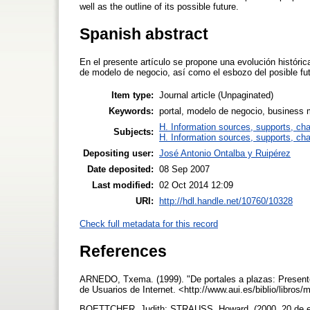
well as the outline of its possible future.
Spanish abstract
En el presente artículo se propone una evolución históric
de modelo de negocio, así como el esbozo del posible fut
Item type:
Journal article (Unpaginated)
Keywords:
portal, modelo de negocio, business m
H. Information sources, supports, ch
Subjects:
H. Information sources, supports, ch
Depositing user:
José Antonio Ontalba y Ruipérez
Date deposited:
08 Sep 2007
Last modified:
02 Oct 2014 12:09
URI:
http://hdl.handle.net/10760/10328
Check full metadata for this record
References
ARNEDO, Txema. (1999). "De portales a plazas: Presente y 
de Usuarios de Internet. <http://www.aui.es/biblio/libros
BOETTCHER, Judith; STRAUSS, Howard. (2000, 20 de ener