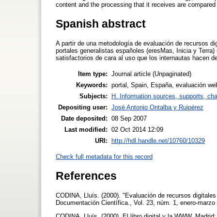
content and the processing that it receives are compared to
Spanish abstract
A partir de una metodología de evaluación de recursos dig
portales generalistas españoles (eresMas, Inicia y Terra) 
satisfactorios de cara al uso que los internautas hacen d
Item type:
Journal article (Unpaginated)
Keywords:
portal, Spain, España, evaluación web
Subjects:
H. Information sources, supports, ch
Depositing user:
José Antonio Ontalba y Ruipérez
Date deposited:
08 Sep 2007
Last modified:
02 Oct 2014 12:09
URI:
http://hdl.handle.net/10760/10329
Check full metadata for this record
References
CODINA, Lluís. (2000). "Evaluación de recursos digitale
Documentación Científica., Vol. 23, núm. 1, enero-marzo
CODINA, Lluís. (2000). El libro digital y la WWW. Madrid