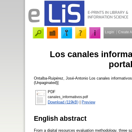
Login
Create 
Los canales informa
porta
Ontalba-Ruipérez, José-Antonio
Los canales informativos
(Unpaginated)]
PDF
canales_informativos.pdf
Download (119kB)
|
Preview
English abstract
From a digital resources evaluation methodology, three sp