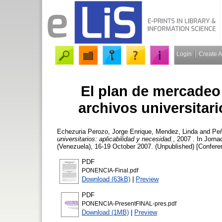
Login
Create 
El plan de mercadeo
archivos universitari
Echezuria Perozo, Jorge Enrique
,
Mendez, Linda
and
Peñ
universitarios: aplicabilidad y necesidad.
, 2007 . In Jorn
(Venezuela), 16-19 October 2007. (Unpublished) [Confere
PDF
PONENCIA-Final.pdf
Download (63kB)
|
Preview
PDF
PONENCIA-PresentFINAL-pres.pdf
Download (1MB)
|
Preview