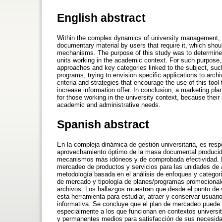
English abstract
Within the complex dynamics of university management, a
documentary material by users that require it, which sho
mechanisms. The purpose of this study was to determine t
units working in the academic context. For such purpose,
approaches and key categories linked to the subject, suc
programs, trying to envision specific applications to arch
criteria and strategies that encourage the use of this too
increase information offer. In conclusion, a marketing plan
for those working in the university context, because their 
academic and administrative needs.
Spanish abstract
En la compleja dinámica de gestión universitaria, es resp
aprovechamiento óptimo de la masa documental producida p
mecanismos más idóneos y de comprobada efectividad. El p
mercadeo de productos y servicios para las unidades de a
metodología basada en el análisis de enfoques y categor
de mercado y tipología de planes/programas promocionales
archivos. Los hallazgos muestran que desde el punto de vi
esta herramienta para estudiar, atraer y conservar usuario
informativa. Se concluye que el plan de mercadeo puede s
especialmente a los que funcionan en contextos universit
y permanentes medios para satisfacción de sus necesida