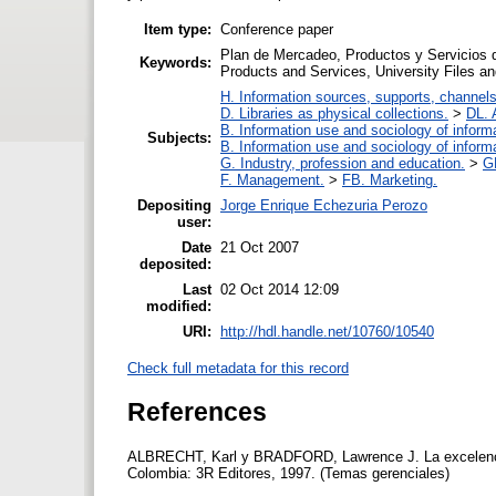
Item type:
Conference paper
Plan de Mercadeo, Productos y Servicios de
Keywords:
Products and Services, University Files an
H. Information sources, supports, channels
D. Libraries as physical collections.
>
DL. 
B. Information use and sociology of inform
Subjects:
B. Information use and sociology of inform
G. Industry, profession and education.
>
G
F. Management.
>
FB. Marketing.
Depositing
Jorge Enrique Echezuria Perozo
user:
Date
21 Oct 2007
deposited:
Last
02 Oct 2014 12:09
modified:
URI:
http://hdl.handle.net/10760/10540
Check full metadata for this record
References
ALBRECHT, Karl y BRADFORD, Lawrence J. La excelencia
Colombia: 3R Editores, 1997. (Temas gerenciales)