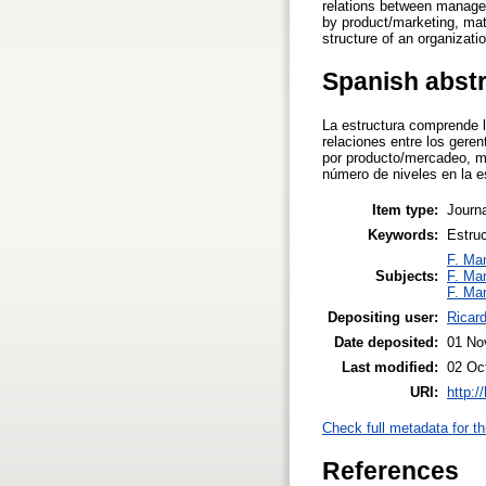
relations between manage
by product/marketing, matr
structure of an organizati
Spanish abst
La estructura comprende l
relaciones entre los geren
por producto/mercadeo, mat
número de niveles en la es
Item type:
Journa
Keywords:
Estruc
F. Ma
Subjects:
F. Ma
F. Ma
Depositing user:
Ricard
Date deposited:
01 No
Last modified:
02 Oc
URI:
http:/
Check full metadata for th
References