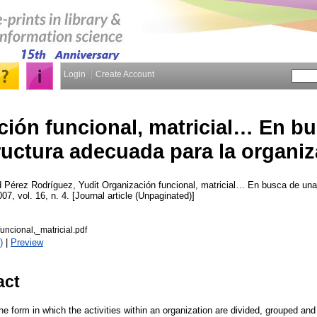
Login
Create Account
ción funcional, matricial… En b
ructura adecuada para la organi
d
Pérez Rodríguez, Yudit
Organización funcional, matricial… En busca de una
007, vol. 16, n. 4. [Journal article (Unpaginated)]
ncional,_matricial.pdf
)
|
Preview
act
e form in which the activities within an organization are divided, grouped and