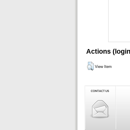
Actions (logi
View Item