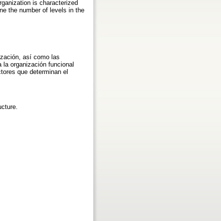
anization is characterized
ine the number of levels in the
ización, así como las
 la organización funcional
actores que determinan el
ucture.