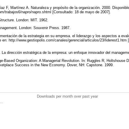
z F, Martínez A. Naturaleza y propósito de la organización. 2000. Disponibl
om/trabajos6/napro/napro.shtml [Consultado: 18 de mayo de 2007].
Structure. London: MIT. 1962.
nagement. London: Souvenir Press. 1987.
ntación de la estrategia en su empresa. el liderazgo y los aspectos a evalua
le en: http://www.gestiopolis.com/canales/gerencial/articulos/23/liderest1.ht
La dirección estratégica de la empresa: un enfoque innovador del managemen
ge-Based Organization: A Managerial Revolution. In: Ruggles R, Holtshouse
rketplace Success in the New Economy. Dover, NH: Capstone. 1999.
Downloads per month over past year
..