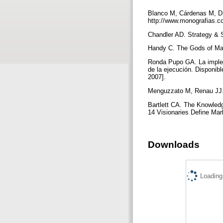
Blanco M, Cárdenas M, Día
http://www.monografias.c
Chandler AD. Strategy & 
Handy C. The Gods of Ma
Ronda Pupo GA. La impleme
de la ejecución. Disponib
2007].
Menguzzato M, Renau JJ. 
Bartlett CA. The Knowled
14 Visionaries Define Ma
Downloads
Loading.