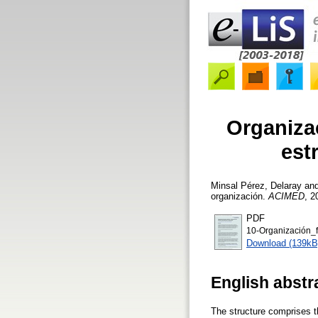
Organiza
est
Minsal Pérez, Delaray
an
organización.
ACIMED
, 2
PDF
10-Organización_fu
Download (139kB
English abstr
The structure comprises th