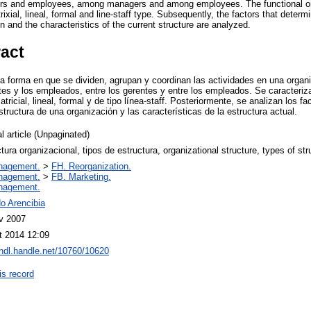
rs and employees, among managers and among employees. The functional org
ixial, lineal, formal and line-staff type. Subsequently, the factors that determ
on and the characteristics of the current structure are analyzed.
ract
a forma en que se dividen, agrupan y coordinan las actividades en una organ
tes y los empleados, entre los gerentes y entre los empleados. Se caracteriza
ricial, lineal, formal y de tipo línea-staff. Posteriormente, se analizan los f
tructura de una organización y las características de la estructura actual.
l article (Unpaginated)
tura organizacional, tipos de estructura, organizational structure, types of str
nagement.
>
FH. Reorganization.
nagement.
>
FB. Marketing.
nagement.
o Arencibia
v 2007
t 2014 12:09
/hdl.handle.net/10760/10620
is record