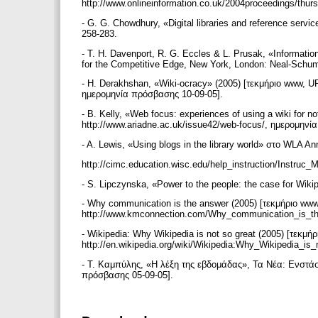
http://www.onlineinformation.co.uk/2004proceedings/thu
- G. G. Chowdhury, «Digital libraries and reference servic
258-283.
- T. H. Davenport, R. G. Eccles & L. Prusak, «Informatio
for the Competitive Edge, New York, London: Neal-Schu
- H. Derakhshan, «Wiki-ocracy» (2005) [τεκμήριο www, 
ημερομηνία πρόσβασης 10-09-05].
- B. Kelly, «Web focus: experiences of using a wiki for n
http://www.ariadne.ac.uk/issue42/web-focus/, ημερομην
- A. Lewis, «Using blogs in the library world» στο WLA 
http://cimc.education.wisc.edu/help_instruction/Instruc
- S. Lipczynska, «Power to the people: the case for Wiki
- Why communication is the answer (2005) [τεκμήριο ww
http://www.kmconnection.com/Why_communication_is_th
- Wikipedia: Why Wikipedia is not so great (2005) [τεκμή
http://en.wikipedia.org/wiki/Wikipedia:Why_Wikipedia_i
- Τ. Καμπύλης, «Η λέξη της εβδομάδας», Τα Νέα: Ενστάσει
πρόσβασης 05-09-05].