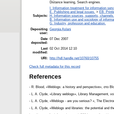
Distance learning, Search engines.
I. Information treatment for information ser
E. Publishing and legal issues.
>
EB. Printi
Subjects:
H. Information sources, supports, channels
B. Information use and sociology of informa
G. Industry, profession and education.
Depositing
Georgia Aslani
user:
Date
07 Dec 2007
deposited:
Last
02 Oct 2014 12:10
modified:
URI:
http://hdl.handle.net/10760/10755
Check full metadata for this record
References
- R. Blood, «Weblogs: a history and perspective», στο Bl
- L. A. Clyde, «Library weblogs», Library Management, vo
- L. A. Clyde, «Weblogs - are you serious? », The Electron
- L. A. Clyde, «Weblogs and libraries: the potential and 