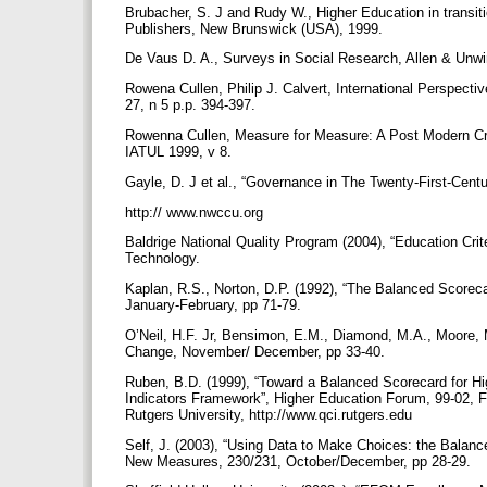
Brubacher, S. J and Rudy W., Higher Education in transiti
Publishers, New Brunswick (USA), 1999.
De Vaus D. A., Surveys in Social Research, Allen & Unw
Rowena Cullen, Philip J. Calvert, International Perspecti
27, n 5 p.p. 394-397.
Rowenna Cullen, Measure for Measure: A Post Modern Cri
IATUL 1999, v 8.
Gayle, D. J et al., “Governance in The Twenty-First-Cen
http:// www.nwccu.org
Baldrige National Quality Program (2004), “Education Crit
Technology.
Kaplan, R.S., Norton, D.P. (1992), “The Balanced Score
January-February, pp 71-79.
O’Neil, H.F. Jr, Bensimon, E.M., Diamond, M.A., Moore,
Change, November/ December, pp 33-40.
Ruben, B.D. (1999), “Toward a Balanced Scorecard for Hi
Indicators Framework”, Higher Education Forum, 99-02, F
Rutgers University, http://www.qci.rutgers.edu
Self, J. (2003), “Using Data to Make Choices: the Balance
New Measures, 230/231, October/December, pp 28-29.