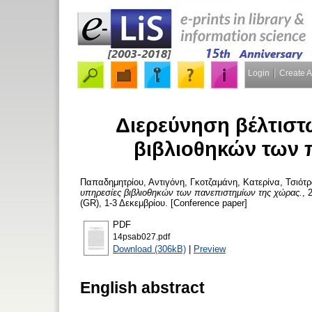
Login
Create 
Διερεύνηση βέλτιστ
βιβλιοθηκών των 
Παπαδημητρίου, Αντιγόνη
,
Γκοτζαμάνη, Κατερίνα
,
Τσιότρ
υπηρεσίες βιβλιοθηκών των πανεπιστημίων της χώρας.
, 
(GR), 1-3 Δεκεμβρίου. [Conference paper]
PDF
14psab027.pdf
Download (306kB)
|
Preview
English abstract