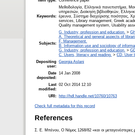
Item type:
Conference paper
Μεθοδολογία, Ελληνικά πανεπιστήμια, Μο
υπηρεσιών, Διοίκηση βιβλιοθηκών, Ελληνικ
Keywords:
έρευνα, Σύστημα διαχείρισης ποιότητας, Χρ
services, Library management, Greek academ
Quality management system, Usability as
G. Industry, profession and education.
>
GH
A. Theoretical and general aspects of librar
F. Management.
Subjects:
B. Information use and sociology of informa
G. Industry, profession and education.
>
GD
C. Users, literacy and reading.
>
CD. User t
Depositing
Georgia Aslani
user:
Date
14 Jan 2008
deposited:
Last
02 Oct 2014 12:10
modified:
URI:
http://hdl.handle.net/10760/10763
Check full metadata for this record
References
Σ. Ε. Μπένου, Ο Νόμος 1268/82 «και οι μεταγενέστερες 