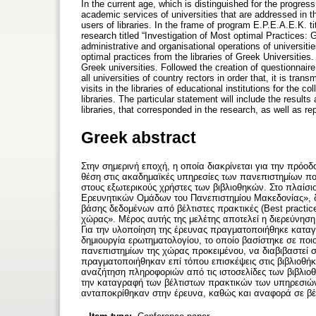
In the current age, which is distinguished for the progres
academic services of universities that are addressed in the
users of libraries. In the frame of program E.P.E.A.E.K. t
research titled “Investigation of Most optimal Practices:
administrative and organisational operations of universitie
optimal practices from the libraries of Greek Universities.
Greek universities. Followed the creation of questionnaire
all universities of country rectors in order that, it is tra
visits in the libraries of educational institutions for the
libraries. The particular statement will include the resul
libraries, that corresponded in the research, as well as rep
Greek abstract
Στην σημερινή εποχή, η οποία διακρίνεται για την πρόοδ
θέση στις ακαδημαϊκές υπηρεσίες των πανεπιστημίων πο
στους εξωτερικούς χρήστες των βιβλιοθηκών. Στο πλαίσ
Ερευνητικών Ομάδων του Πανεπιστημίου Μακεδονίας», δι
βάσης δεδομένων από βέλτιστες πρακτικές (Best practice
χώρας». Μέρος αυτής της μελέτης αποτελεί η διερεύνηση
Για την υλοποίηση της έρευνας πραγματοποιήθηκε κατα
δημιουργία ερωτηματολογίου, το οποίο βασίστηκε σε ποιο
πανεπιστημίων της χώρας προκειμένου, να διαβιβαστεί
πραγματοποιήθηκαν επί τόπου επισκέψεις στις βιβλιοθή
αναζήτηση πληροφοριών από τις ιστοσελίδες των βιβλιο
την καταγραφή των βέλτιστων πρακτικών των υπηρεσιών
ανταποκρίθηκαν στην έρευνα, καθώς και αναφορά σε βέλ