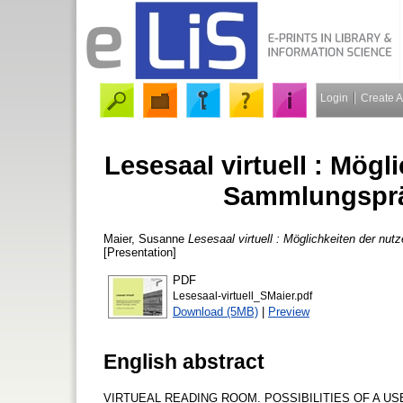
Login
Create 
Lesesaal virtuell : Mögl
Sammlungspräs
Maier, Susanne
Lesesaal virtuell : Möglichkeiten der nu
[Presentation]
PDF
Lesesaal-virtuell_SMaier.pdf
Download (5MB)
|
Preview
English abstract
VIRTUEAL READING ROOM. POSSIBILITIES OF A US