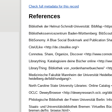
Check full metadata for this record
References
Bibliothek der Helmut-Schmidt-Universität: BibMap <http
Bibliotheksservicezentrum Baden-Württemberg: BibScout 
BibSonomy. A Blue Social Bookmark and Publication Sha
CiteULike <http://de.citeulike.org/>
Connotea. Share, Organize, Discover <http://www.connot
Librarything. Katalogisiere deine Bücher online <http://ww
LibraryThing: Bibliothek von „nordenhamerbuecherei“ <ht
Medizinische Fakultät Mannheim der Universität Heidelber
heidelberg.de/bibl/rundgang/>.
North Caroline State University Libraries: Online Catalog
OCLC: DeweyBrowser <http://deweyresearch.oclc.org/dd
Philologische Bibliothek der Freien Universität Berlin: In
Staats- und Universitätsbibliothek Bremen: Virtuelles Bü
bremen.de/frs_browse.html>.