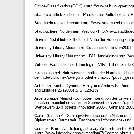
Online-Klassifikation (GOK) <http://www.sub.uni-goettin
Staatsbibliothek zu Berlin – Preußischer Kulturbesitz: AR
Stadtbücherei Nordenham <http://www.stadtbuechereino
Stadtbücherei Nordenham: Weblog <http://www.stadtbue
Universitätsbibliothek Bielefeld: Virtueller Rundgang <htt
University Library Maastricht: Catalogue <http://um20
University Library Maastricht: UBM Handleiding<http://e
Virtuelle Fachbibliothek Ethnologie EVIFA: Ethno-Guide
Zweigbibliothek Naturwissenschaften der Humboldt-Univers
berlin.de/bibliothek/zweigbibliotheken/nawi/vr/pdf/vr_ges
Antelman, Kristin; Lynema, Emily und Andrew K. Pace: To
and Libraries 25 (2006) 3, S. 128-139.
Arbeitsgruppe Mensch-Computer-Interaktion der Universit
benutzerfreundlichen visuellen Suchsystems zum Zugriff
Wettbewerb „Bibliotheks innovation 2006“. Konstanz 200
Carlin, Sascha A.: Schlagwortvergabe durch Nutzende (Ta
Diplomarbeit. Darmstadt: Fachbereich Informations- u
Coombs, Karen A.: Building a Library Web Site on the Pill
<http://www.infotoday.com/cilmag/jan07/Coombs.shtml>