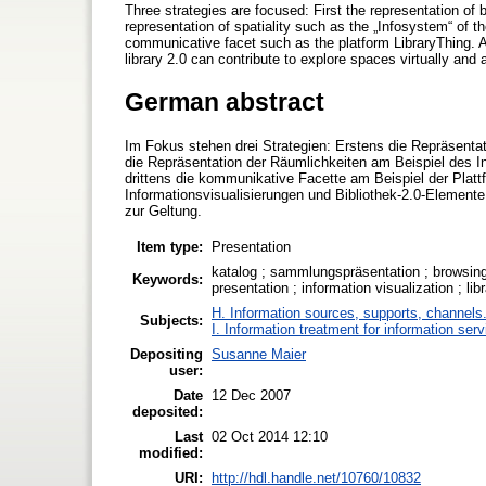
Three strategies are focused: First the representation 
representation of spatiality such as the „Infosystem“ of the
communicative facet such as the platform LibraryThing. A
library 2.0 can contribute to explore spaces virtually and
German abstract
Im Fokus stehen drei Strategien: Erstens die Repräsent
die Repräsentation der Räumlichkeiten am Beispiel des In
drittens die kommunikative Facette am Beispiel der Platt
Informationsvisualisierungen und Bibliothek-2.0-Elemente
zur Geltung.
Item type:
Presentation
katalog ; sammlungspräsentation ; browsing ; 
Keywords:
presentation ; information visualization ; lib
H. Information sources, supports, channels
Subjects:
I. Information treatment for information ser
Depositing
Susanne Maier
user:
Date
12 Dec 2007
deposited:
Last
02 Oct 2014 12:10
modified:
URI:
http://hdl.handle.net/10760/10832