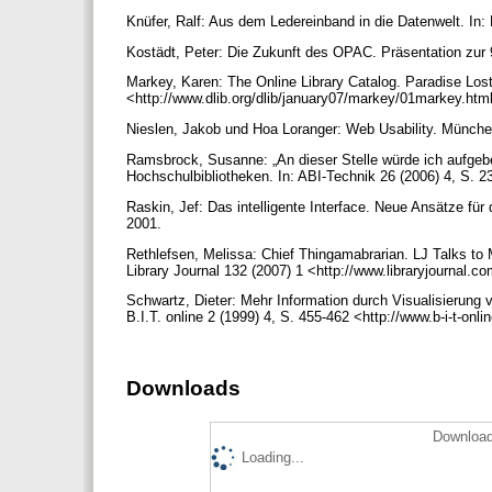
Knüfer, Ralf: Aus dem Ledereinband in die Datenwelt. In: 
Kostädt, Peter: Die Zukunft des OPAC. Präsentation zur 
Markey, Karen: The Online Library Catalog. Paradise Los
<http://www.dlib.org/dlib/january07/markey/01markey.htm
Nieslen, Jakob und Hoa Loranger: Web Usability. Münche
Ramsbrock, Susanne: „An dieser Stelle würde ich aufgebe
Hochschulbibliotheken. In: ABI-Technik 26 (2006) 4, S. 
Raskin, Jef: Das intelligente Interface. Neue Ansätze für
2001.
Rethlefsen, Melissa: Chief Thingamabrarian. LJ Talks to
Library Journal 132 (2007) 1 <http://www.libraryjournal.
Schwartz, Dieter: Mehr Information durch Visualisierung 
B.I.T. online 2 (1999) 4, S. 455-462 <http://www.b-i-t-on
Downloads
Download
Loading...