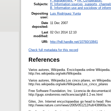
F. Management.
>
FA. Co-operation.
Subjects:
H. Information sources, supports, channel
B. Information use and sociology of inform
Depositing
Luis Rodríguez Yunta
user:
Date
11 Dec 2007
deposited:
Last
02 Oct 2014 12:10
modified:
URI:
http://hdl.handle.net/10760/10841
Check full metadata for this record
References
Varios autores, Wikipedia. Enciclopedia online Wikipedia
http://es.wikipedia.org/wiki/Wikipedia
Varios autores, Wikipedia:Los cinco pilares, en Wikipedi
http://es.wikipedia.org/wiki/Wikipedia:Los_cinco_pilares
Free Software Foundation, Inc. Licencia de documentació
http://gugs.sindominio.net/licencias/gfdl-1.2-es.html
Giles, Jim. Internet encyclopaedias go head to head. Rev
http://www.nature.com/news/2005/051212/full/438900a.h