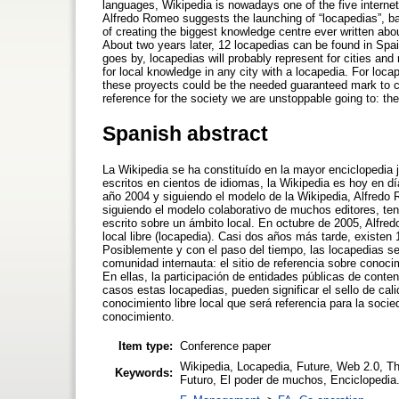
languages, Wikipedia is nowadays one of the five internet
Alfredo Romeo suggests the launching of “locapedias”, bas
of creating the biggest knowledge centre ever written abou
About two years later, 12 locapedias can be found in Spai
goes by, locapedias will probably represent for cities an
for local knowledge in any city with a locapedia. For locape
these proyects could be the needed guaranteed mark to co
reference for the society we are unstoppable going to: th
Spanish abstract
La Wikipedia se ha constituído en la mayor enciclopedia 
escritos en cientos de idiomas, la Wikipedia es hoy en d
año 2004 y siguiendo el modelo de la Wikipedia, Alfredo
siguiendo el modelo colaborativo de muchos editores, te
escrito sobre un ámbito local. En octubre de 2005, Alfr
local libre (locapedia). Casi dos años más tarde, existen 
Posiblemente y con el paso del tiempo, las locapedias se
comunidad internauta: el sitio de referencia sobre conoc
En ellas, la participación de entidades públicas de conte
casos estas locapedias, pueden significar el sello de ca
conocimiento libre local que será referencia para la soc
conocimiento.
Item type:
Conference paper
Wikipedia, Locapedia, Future, Web 2.0, T
Keywords:
Futuro, El poder de muchos, Enciclopedia